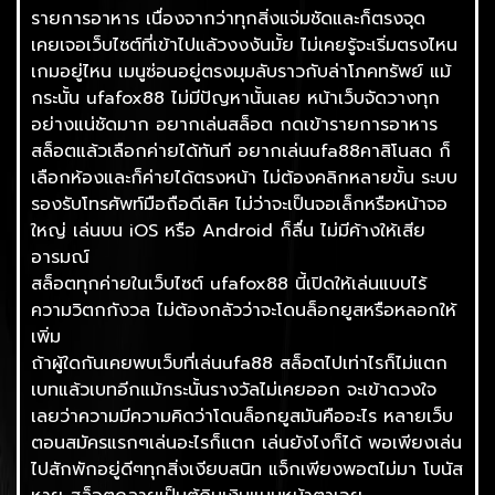
รายการอาหาร เนื่องจากว่าทุกสิ่งแจ่มชัดและก็ตรงจุด
เคยเจอเว็บไซต์ที่เข้าไปแล้วงงงันมั้ย ไม่เคยรู้จะเริ่มตรงไหน
เกมอยู่ไหน เมนูซ่อนอยู่ตรงมุมลับราวกับล่าโภคทรัพย์ แม้
กระนั้น ufafox88 ไม่มีปัญหานั้นเลย หน้าเว็บจัดวางทุก
อย่างแน่ชัดมาก อยากเล่นสล็อต กดเข้ารายการอาหาร
สล็อตแล้วเลือกค่ายได้ทันที อยากเล่นufa88คาสิโนสด ก็
เลือกห้องและก็ค่ายได้ตรงหน้า ไม่ต้องคลิกหลายขั้น ระบบ
รองรับโทรศัพท์มือถือดีเลิศ ไม่ว่าจะเป็นจอเล็กหรือหน้าจอ
ใหญ่ เล่นบน iOS หรือ Android ก็ลื่น ไม่มีค้างให้เสีย
อารมณ์
สล็อตทุกค่ายในเว็บไซต์ ufafox88 นี้เปิดให้เล่นแบบไร้
ความวิตกกังวล ไม่ต้องกลัวว่าจะโดนล็อกยูสหรือหลอกให้
เพิ่ม
ถ้าผู้ใดกันเคยพบเว็บที่เล่นufa88 สล็อตไปเท่าไรก็ไม่แตก
เบทแล้วเบทอีกแม้กระนั้นรางวัลไม่เคยออก จะเข้าดวงใจ
เลยว่าความมีความคิดว่าโดนล็อกยูสมันคืออะไร หลายเว็บ
ตอนสมัครแรกๆเล่นอะไรก็แตก เล่นยังไงก็ได้ พอเพียงเล่น
ไปสักพักอยู่ดีๆทุกสิ่งเงียบสนิท แจ็กเพียงพอตไม่มา โบนัส