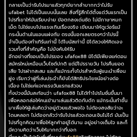
กลายเป็นว่ารับโปรมาแล้วทุกข์ยากลำบากกว่าไม่รับ
ufabet ไม่ได้เป็นแบบนั้นเลย สิ่งที่รู้สึกได้ตั้งแต่วันแรกเป็น
โปรที่เขาให้มันเรียบง่าย ข้อตกลงเด่นชัด ไม่มีภาษาหมก
เม็ด ไม่ใช่แบบโปรแรงเกินเรื่องจริง เขียนมาให้ดูเว่อร์แม้
กระนั้นด้านในแอบแฝงกับ ตรงนี้บอกเลยตรงๆว่าโปรนี้
จำเป็นต้องทำเทิร์นเท่านี้ ได้โบนัสเท่านี้ มิได้ลวงให้คิดเอง
รวมทั้งที่สำคัญคือ ไม่บังคับให้รับ
อีกอย่างที่ชอบเป็นโปรของ ufafox88 มิได้มีเพียงแค่ตอน
สมัครใหม่เหมือนเว็บไซต์ปกติ แต่มีโปรรายวัน โปรคืนยอด
เสีย โปรฝากสะสม และก็แม้กระทั้งโปรสำหรับผู้แนะนำเพื่อน
ฝูง เรียกว่าผู้ที่เล่นประจำก็ยังได้สิทธิประโยชน์อย่างต่อ
เนื่อง ไม่ใช่แค่แจกแรงวันแรกแล้วจบ
ทั้งปวงนี้มันสะท้อนว่า ufafox88 ไม่ได้ทำโปรโมชั่นขึ้นมา
เพื่อหลอกล่อให้คนเข้ามาเล่นแล้วติดกับดัก แม้กระนั้นทำขึ้น
มาเพื่อให้ผู้เล่นคิดว่าอยู่ด้วยแล้วพอใจ ไม่ต้องสงสัยว่าจะ
โดนหลอก ไม่ต้องกลัวว่ารับโปรแล้วจะถอนเงินไม่ได้ มันเป็น
โปรที่ถูกคิดมาเพื่อให้ลูกค้าอยู่ได้นาน อยู่อย่างเต็มใจ และก็
มีความคิดว่าเว็บให้มากกว่าที่บอก