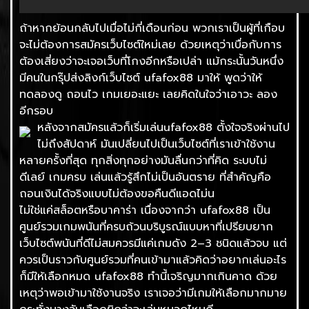
ถ้าหากย้อนกลับไปเมื่อไม่กี่เดือนก่อน พวกเราเป็นผู้ที่เกือบ
จะไม่ต้องการสมัครเว็บไซต์ใหม่เลย ด้วยเหตุว่าเบื่อกับการ
ต้องเสี่ยงว่าจะเจอเว็บที่โกงอีกหรือเปล่า แม้กระนั้นวันหนึ่ง
มีคนในกรุ๊ปส่งลิงก์เว็บไซต์ ufafox88 มาให้ พูดว่าให้
ทดลองดู ถอนไว เกมเยอะแยะ เลยคิดในใจว่าเอาวะ ลอง
อีกรอบ
หลังจากสมัครแล้วก็เริ่มเล่นufafox88 ตั้งใจจริงผ่านไป
ไม่ถึงสัปดาห์ มันเปลี่ยนไปเป็นเว็บไซต์ที่เราเข้าใช้งาน
หลายครั้งที่สุด ทุกสิ่งทุกอย่างมันลื่นกว่าที่คิด ระบบไม่
ดีเลย์ เกมครบ เล่นแล้วรู้สึกไม่เป็นอันตราย ที่สำคัญคือ
ถอนเงินได้จริงแบบไม่ต้องขอคืนดีแอดไม่น
ไม่ใช่แค่สล็อตหรือบาคาร่า เนื่องจากว่า ufafox88 เป็น
ศูนย์รวมเกมพนันที่ครบถ้วนบริบูรณ์แบบหาที่เปรียบยาก
เว็บไซต์พนันที่ดีไม่สมควรมีแค่เกมดัง 2–3 ชนิดแล้วจบ แต่
ควรเป็นราวกับศูนย์รวมที่คนเข้ามาแล้วคิดว่าอยากเล่นอะไร
ก็มีให้เลือกหมด ufafox88 ทำนี้เจริญมากเกินคาด ด้วย
เหตุว่าพอเข้ามาใช้งานจริง เราเจอว่ามีเกมให้เลือกมากมาย