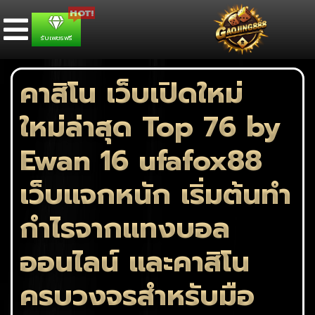
รับเพชรฟรี
คาสิโน เว็บเปิดใหม่
ใหม่ล่าสุด Top 76 by
Ewan 16 ufafox88
เว็บแจกหนัก เริ่มต้นทำ
กำไรจากแทงบอล
ออนไลน์ และคาสิโน
ครบวงจรสำหรับมือ