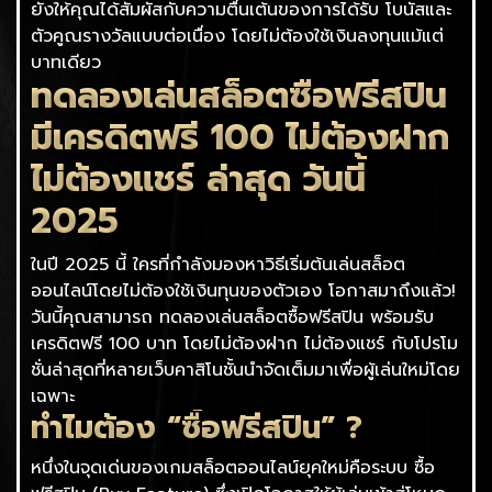
ยังให้คุณได้สัมผัสกับความตื่นเต้นของการได้รับ โบนัสและ
ตัวคูณรางวัลแบบต่อเนื่อง โดยไม่ต้องใช้เงินลงทุนแม้แต่
บาทเดียว
ทดลองเล่นสล็อตซื้อฟรีสปิน
มีเครดิตฟรี 100 ไม่ต้องฝาก
ไม่ต้องแชร์ ล่าสุด วันนี้
2025
ในปี 2025 นี้ ใครที่กำลังมองหาวิธีเริ่มต้นเล่นสล็อต
ออนไลน์โดยไม่ต้องใช้เงินทุนของตัวเอง โอกาสมาถึงแล้ว!
วันนี้คุณสามารถ ทดลองเล่นสล็อตซื้อฟรีสปิน พร้อมรับ
เครดิตฟรี 100 บาท โดยไม่ต้องฝาก ไม่ต้องแชร์ กับโปรโม
ชั่นล่าสุดที่หลายเว็บคาสิโนชั้นนำจัดเต็มมาเพื่อผู้เล่นใหม่โดย
เฉพาะ
ทำไมต้อง “ซื้อฟรีสปิน” ?
หนึ่งในจุดเด่นของเกมสล็อตออนไลน์ยุคใหม่คือระบบ ซื้อ