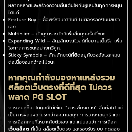
หลากหลายและสร้างความตื่นเต้นให้กับผู้เล่นในทุกการหมุน
ได้แก่
Feature Buy – ซื้อฟรีสปินได้ทันที ไม่ต้องรอให้โบนัสเข้า
เอง
Multiplier – ตัวคูณรางวัลที่เพิ่มขึ้นทุกครั้งที่ชนะ
Expanding Wild – สัญลักษณ์ไวลด์ที่ขยายเต็มรีล เพิ่ม
โอกาสการชนะอย่างทวีคูณ
Sticky Symbols – สัญลักษณ์ที่ติดอยู่กับวงล้อและหมุน
ต่อเนื่องจนกว่าจะไม่ชนะ
หากคุณกำลังมองหาแหล่งรวม
สล็อตเว็บตรงที่ดีที่สุด ไม่ควร
พลาด PG SLOT
การเล่นสล็อตในยุคนี้ไม่ใช่แค่ “การเสี่ยงดวง” อีกต่อไป แต่
เป็นการผสมผสานระหว่างความสนุก การวางกลยุทธ์ และ
การเลือกเกมที่เหมาะกับตัวเอง และแน่นอนว่า การเลือก
เว็บสล็อต
ที่เป็น สล็อตเว็บตรง และรองรับระบบ ทดลอง