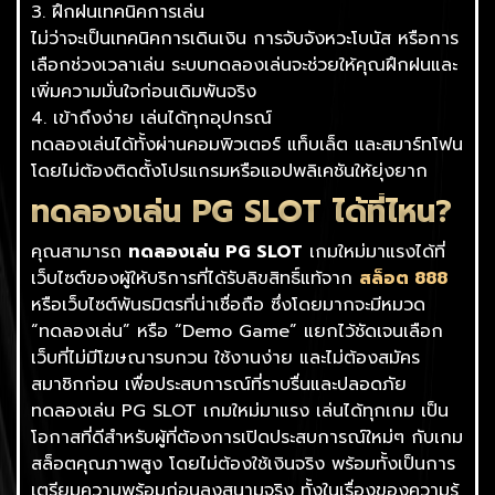
3. ฝึกฝนเทคนิคการเล่น
ไม่ว่าจะเป็นเทคนิคการเดินเงิน การจับจังหวะโบนัส หรือการ
เลือกช่วงเวลาเล่น ระบบทดลองเล่นจะช่วยให้คุณฝึกฝนและ
เพิ่มความมั่นใจก่อนเดิมพันจริง
4. เข้าถึงง่าย เล่นได้ทุกอุปกรณ์
ทดลองเล่นได้ทั้งผ่านคอมพิวเตอร์ แท็บเล็ต และสมาร์ทโฟน
โดยไม่ต้องติดตั้งโปรแกรมหรือแอปพลิเคชันให้ยุ่งยาก
ทดลองเล่น PG SLOT ได้ที่ไหน?
คุณสามารถ
ทดลองเล่น PG SLOT
เกมใหม่มาแรงได้ที่
เว็บไซต์ของผู้ให้บริการที่ได้รับลิขสิทธิ์แท้จาก
สล็อต 888
หรือเว็บไซต์พันธมิตรที่น่าเชื่อถือ ซึ่งโดยมากจะมีหมวด
“ทดลองเล่น” หรือ “Demo Game” แยกไว้ชัดเจนเลือก
เว็บที่ไม่มีโฆษณารบกวน ใช้งานง่าย และไม่ต้องสมัคร
สมาชิกก่อน เพื่อประสบการณ์ที่ราบรื่นและปลอดภัย
ทดลองเล่น PG SLOT เกมใหม่มาแรง เล่นได้ทุกเกม เป็น
โอกาสที่ดีสำหรับผู้ที่ต้องการเปิดประสบการณ์ใหม่ๆ กับเกม
สล็อตคุณภาพสูง โดยไม่ต้องใช้เงินจริง พร้อมทั้งเป็นการ
เตรียมความพร้อมก่อนลงสนามจริง ทั้งในเรื่องของความรู้