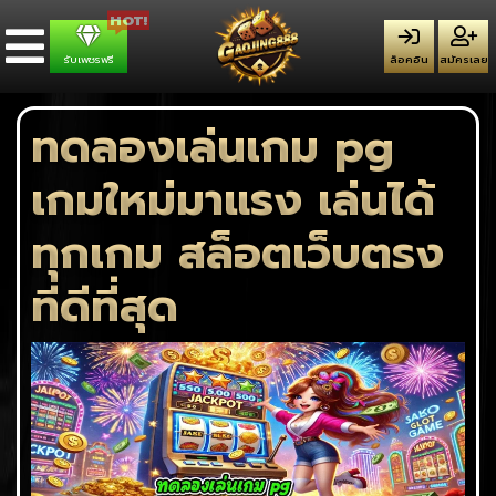
รับเพชรฟรี
ล็อคอิน
สมัครเลย
ทดลองเล่นเกม pg
เกมใหม่มาแรง เล่นได้
ทุกเกม สล็อตเว็บตรง
ที่ดีที่สุด