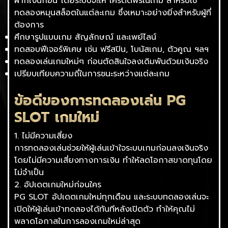
ฝากเงินก่อน โดยระบบจะให้ เครดิตฟรีในเกม สำหรับใช้
ทดลองหมุนสล็อตในแต่ละเกม ซึ่งเหมาะอย่างยิ่งสำหรับผู้ที่
ต้องการ
ศึกษารูปแบบเกม สัญลักษณ์ และเพย์ไลน์
ทดสอบฟีเจอร์พิเศษ เช่น ฟรีสปิน, โบนัสเกม, ตัวคูณ ฯลฯ
ทดลองเล่นเกมใหม่ๆ ก่อนตัดสินใจลงเดิมพันด้วยเงินจริง
เปรียบเทียบความถี่ในการชนะระหว่างแต่ละเกม
ข้อดีของการทดลองเล่น PG
SLOT เกมใหม่
1. ไม่มีความเสี่ยง
การทดลองเล่นช่วยให้ผู้เล่นเข้าใจระบบเกมก่อนลงเงินจริง
โดยไม่มีความเสี่ยงทางการเงิน ทำให้ลดโอกาสขาดทุนโดย
ไม่จำเป็น
2. อัปเดตเกมใหม่ก่อนใคร
PG SLOT อัปเดตเกมใหม่ทุกเดือน และระบบทดลองเล่นจะ
เปิดให้ผู้เล่นเข้าทดลองได้ทันทีหลังเปิดตัว ทำให้คุณไม่
พลาดโอกาสในการลองเกมใหม่ล่าสุด