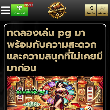
รับเพชรฟรี
ล็อคอิน
สมัครเลย
ทดลองเล่น pg มา
พร้อมกับความสะดวก
และความสนุกที่ไม่เคยมี
มาก่อน