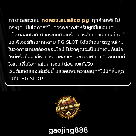
การทดลองเล่น
ทดลองเล่นสล็อต pg
ทุกค่ายฟรี ไม่
กระตุก เป็นโอกาสที่ไม่ควรพลาดสำหรับผู้ที่ชื่นชอบเกม
สล็อตออนไลน์ ด้วยระบบที่ราบรื่น การอัปเดตเกมใหม่ทุกวัน
และฟีเจอร์ที่หลากหลาย PG SLOT ได้สร้างมาตรฐานใหม่
ในวงการเกมสล็อตออนไลน์ ไม่ว่าคุณจะเป็นนักเดิมพันมือ
ใหม่หรือมืออาชีพ การทดลองเล่นจะช่วยให้คุณค้นพบเกมที่
ใช่และเพิ่มโอกาสในการชนะได้อย่างแท้จริง
เริ่มต้นทดลองเล่นวันนี้ แล้วค้นพบความสนุกที่ไม่มีที่สิ้นสุด
ไปกับ PG SLOT!
gaojing888