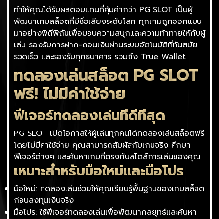
ทำให้คุณได้รับผลตอบแทนที่คุ้มค่ากว่า PG SLOT เป็นผู้
พัฒนาเกมสล็อตที่มีชื่อเสียงระดับโลก ทุกเกมถูกออกแบบ
มาอย่างพิถีพิถันเพื่อมอบความสนุกและความท้าทายให้กับผู้
เล่น รองรับการฝาก-ถอนเงินผ่านระบบอัตโนมัติที่ทันสมัย
รวดเร็ว และรองรับทุกธนาคาร รวมถึง True Wallet
ทดลองเล่นสล็อต PG SLOT
ฟรี! ไม่มีค่าใช้จ่าย
ฟีเจอร์ทดลองเล่นที่ดีที่สุด
PG SLOT เปิดโอกาสให้ผู้เล่นทุกคนได้ทดลองเล่นสล็อตฟรี
โดยไม่มีค่าใช้จ่าย คุณสามารถสัมผัสกับเกมจริง ศึกษา
ฟีเจอร์ต่างๆ และค้นหาเกมที่ตรงกับสไตล์การเล่นของคุณ
เหมาะสำหรับมือใหม่และมือโปร
มือใหม่: ทดลองเล่นช่วยให้คุณเรียนรู้พื้นฐานของเกมสล็อต
ก่อนลงทุนเงินจริง
มือโปร: ใช้ฟีเจอร์ทดลองเล่นเพื่อพัฒนากลยุทธ์และค้นหา