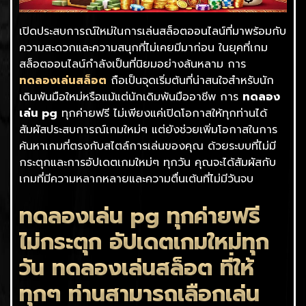
เปิดประสบการณ์ใหม่ในการเล่นสล็อตออนไลน์ที่มาพร้อมกับ
ความสะดวกและความสนุกที่ไม่เคยมีมาก่อน ในยุคที่เกม
สล็อตออนไลน์กำลังเป็นที่นิยมอย่างล้นหลาม การ
ทดลองเล่นสล็อต
ถือเป็นจุดเริ่มต้นที่น่าสนใจสำหรับนัก
เดิมพันมือใหม่หรือแม้แต่นักเดิมพันมืออาชีพ การ
ทดลอง
เล่น pg
ทุกค่ายฟรี ไม่เพียงแค่เปิดโอกาสให้ทุกท่านได้
สัมผัสประสบการณ์เกมใหม่ๆ แต่ยังช่วยเพิ่มโอกาสในการ
ค้นหาเกมที่ตรงกับสไตล์การเล่นของคุณ ด้วยระบบที่ไม่มี
กระตุกและการอัปเดตเกมใหม่ๆ ทุกวัน คุณจะได้สัมผัสกับ
เกมที่มีความหลากหลายและความตื่นเต้นที่ไม่มีวันจบ
ทดลองเล่น pg ทุกค่ายฟรี
ไม่กระตุก อัปเดตเกมใหม่ทุก
วัน ทดลองเล่นสล็อต ที่ให้
ทุกๆ ท่านสามารถเลือกเล่น