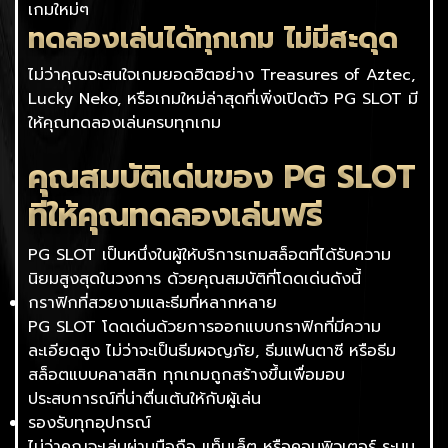
เกมใหม่ๆ
ทดลองเล่นได้ทุกเกม ไม่มีสะดุด
ไม่ว่าคุณจะสนใจเกมยอดฮิตอย่าง Treasures of Aztec,
Lucky Neko, หรือเกมใหม่ล่าสุดที่เพิ่งเปิดตัว PG SLOT มี
ให้คุณทดลองเล่นครบทุกเกม
คุณสมบัติเด่นของ PG SLOT
ที่ให้คุณทดลองเล่นฟรี
PG SLOT เป็นหนึ่งในผู้ให้บริการเกมสล็อตที่ได้รับความ
นิยมสูงสุดในวงการ ด้วยคุณสมบัติที่โดดเด่นดังนี้
กราฟิกที่สวยงามและธีมที่หลากหลาย
PG SLOT โดดเด่นด้วยการออกแบบกราฟิกที่มีความ
ละเอียดสูง ไม่ว่าจะเป็นธีมผจญภัย, ธีมแฟนตาซี หรือธีม
สล็อตแบบคลาสสิก ทุกเกมถูกสร้างขึ้นเพื่อมอบ
ประสบการณ์ที่น่าตื่นเต้นให้กับผู้เล่น
รองรับทุกอุปกรณ์
ไม่ว่าคุณจะเล่นผ่านมือถือ แท็บเล็ต หรือคอมพิวเตอร์ ระบบ