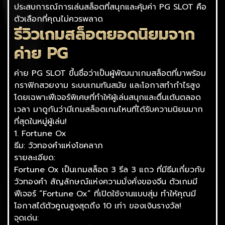
ประสบการณ์การเล่นสล็อตที่สนุกและคุ้มค่า PG SLOT คือ
ตัวเลือกที่คุณไม่ควรพลาด
รีวิวเกมสล็อตยอดนิยมจาก
ค่าย PG
ค่าย PG SLOT ขึ้นชื่อว่าเป็นผู้พัฒนาเกมสล็อตที่มาพร้อม
กราฟิกสวยงาม ระบบเกมทันสมัย และโอกาสทำกำไรสูง
โดยเฉพาะฟีเจอร์พิเศษที่ทำให้ผู้เล่นสนุกและตื่นเต้นตลอด
เวลา มาดูกันว่ามีเกมสล็อตเกมไหนที่ได้รับความนิยมมาก
ที่สุดในหมู่ผู้เล่น!
1. Fortune Ox
ธีม: วัวทองคำแห่งโชคลาภ
รายละเอียด:
Fortune Ox เป็นเกมสล็อต 3 รีล 3 แถว ที่มีธีมเกี่ยวกับ
วัวทองคำ สัญลักษณ์แห่งความมั่งคั่งของจีน ตัวเกมมี
ฟีเจอร์ “Fortune Ox” ที่เปิดใช้งานแบบสุ่ม ทำให้คุณมี
โอกาสได้ตัวคูณสูงสุดถึง 10 เท่า ของเงินรางวัล!
จุดเด่น: