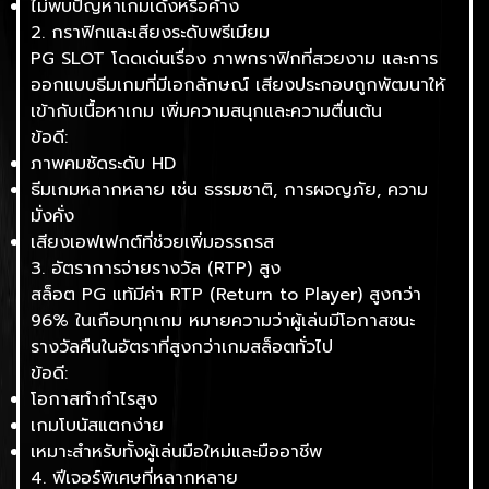
ไม่พบปัญหาเกมเด้งหรือค้าง
2. กราฟิกและเสียงระดับพรีเมียม
PG SLOT โดดเด่นเรื่อง ภาพกราฟิกที่สวยงาม และการ
ออกแบบธีมเกมที่มีเอกลักษณ์ เสียงประกอบถูกพัฒนาให้
เข้ากับเนื้อหาเกม เพิ่มความสนุกและความตื่นเต้น
ข้อดี:
ภาพคมชัดระดับ HD
ธีมเกมหลากหลาย เช่น ธรรมชาติ, การผจญภัย, ความ
มั่งคั่ง
เสียงเอฟเฟกต์ที่ช่วยเพิ่มอรรถรส
3. อัตราการจ่ายรางวัล (RTP) สูง
สล็อต PG แท้มีค่า RTP (Return to Player) สูงกว่า
96% ในเกือบทุกเกม หมายความว่าผู้เล่นมีโอกาสชนะ
รางวัลคืนในอัตราที่สูงกว่าเกมสล็อตทั่วไป
ข้อดี:
โอกาสทำกำไรสูง
เกมโบนัสแตกง่าย
เหมาะสำหรับทั้งผู้เล่นมือใหม่และมืออาชีพ
4. ฟีเจอร์พิเศษที่หลากหลาย