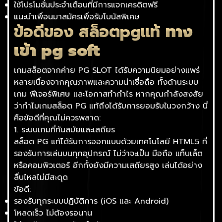
ใช้โปรโมชั่นประจำเดือนที่มีการแจกเครดิตฟรี
แนะนำเพื่อนมาสมัครเพื่อรับโบนัสพิเศษ
ข้อดีของ สล็อตpgแท้
ทาง
เข้า pg soft
เกมสล็อตจากค่าย PG SLOT ได้รับความนิยมอย่างแพร่
หลายเนื่องจากคุณภาพและความน่าเชื่อถือ ทั้งด้านระบบ
เกม ฟีเจอร์พิเศษ และโอกาสทำกำไร หากคุณกำลังสงสัย
ว่าทำไมเกมสล็อต PG แท้ถึงได้รับการยอมรับในวงกว้าง นี่
คือข้อดีที่คุณไม่ควรพลาด:
1. ระบบเกมที่ทันสมัยและเสถียร
สล็อต PG แท้ได้รับการออกแบบด้วยเทคโนโลยี HTML5 ที่
รองรับการเล่นบนทุกอุปกรณ์ ไม่ว่าจะเป็น มือถือ แท็บเล็ต
หรือคอมพิวเตอร์ อีกทั้งยังมีความเสถียรสูง เล่นได้อย่าง
ลื่นไหลไม่มีสะดุด
ข้อดี:
รองรับทุกระบบปฏิบัติการ (iOS และ Android)
โหลดเร็ว ไม่ต้องรอนาน