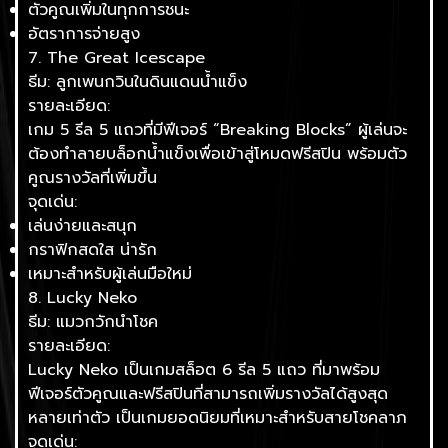
ตัวคูณเพิ่มในทุกการชนะ
อัตราการจ่ายสูง
7. The Great Icescape
ธีม: ลูกเพนกวินในดินแดนน้ำแข็ง
รายละเอียด:
เกม 5 รีล 5 แถวที่มีฟีเจอร์ “Breaking Blocks” ผู้เล่นจะ
ต้องทำลายบล็อกน้ำแข็งเพื่อเข้าสู่โหมดฟรีสปิน พร้อมตัว
คูณรางวัลที่เพิ่มขึ้น
จุดเด่น:
เล่นง่ายและสนุก
กราฟิกสดใส น่ารัก
เหมาะสำหรับผู้เล่นมือใหม่
8. Lucky Neko
ธีม: แมวกวักนำโชค
รายละเอียด:
Lucky Neko เป็นเกมสล็อต 6 รีล 5 แถว ที่มาพร้อม
ฟีเจอร์ตัวคูณและฟรีสปินที่สามารถเพิ่มรางวัลได้สูงสุด
หลายเท่าตัว เป็นเกมยอดนิยมที่เหมาะสำหรับสายโชคลาภ
จุดเด่น: