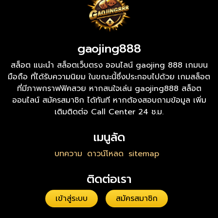
gaojing888
สล็อต แนะนำ สล็อตเว็บตรง ออนไลน์ gaojing 888 เกมบน
มือถือ ที่ได้รับความนิยม ในขณะนี้ซึ่งประกอบไปด้วย เกมสล็อต
ที่มีภาพกราฟฟิคสวย หากสนใจเล่น gaojing888 สล็อต
ออนไลน์ สมัครสมาชิก ได้ทันที หากต้องสอบถามข้อมูล เพิ่ม
เติมติดต่อ Call Center 24 ช.ม.
เมนูลัด
บทความ
ดาวน์โหลด
sitemap
ติดต่อเรา
เข้าสู่ระบบ
สมัครสมาชิก