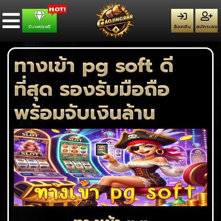
รับเพชรฟรี
ล็อคอิน
สมัครเลย
ทางเข้า pg soft ดี
ที่สุด รองรับมือถือ
พร้อมจับเงินล้าน