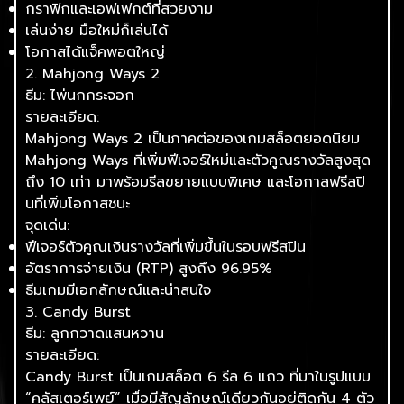
กราฟิกและเอฟเฟกต์ที่สวยงาม
เล่นง่าย มือใหม่ก็เล่นได้
โอกาสได้แจ็คพอตใหญ่
2. Mahjong Ways 2
ธีม: ไพ่นกกระจอก
รายละเอียด:
Mahjong Ways 2 เป็นภาคต่อของเกมสล็อตยอดนิยม
Mahjong Ways ที่เพิ่มฟีเจอร์ใหม่และตัวคูณรางวัลสูงสุด
ถึง 10 เท่า มาพร้อมรีลขยายแบบพิเศษ และโอกาสฟรีสปิ
นที่เพิ่มโอกาสชนะ
จุดเด่น:
ฟีเจอร์ตัวคูณเงินรางวัลที่เพิ่มขึ้นในรอบฟรีสปิน
อัตราการจ่ายเงิน (RTP) สูงถึง 96.95%
ธีมเกมมีเอกลักษณ์และน่าสนใจ
3. Candy Burst
ธีม: ลูกกวาดแสนหวาน
รายละเอียด:
Candy Burst เป็นเกมสล็อต 6 รีล 6 แถว ที่มาในรูปแบบ
“คลัสเตอร์เพย์” เมื่อมีสัญลักษณ์เดียวกันอยู่ติดกัน 4 ตัว