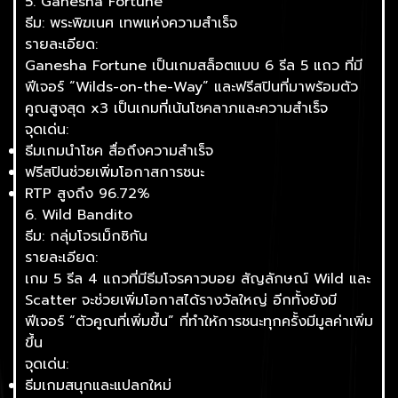
5. Ganesha Fortune
ธีม: พระพิฆเนศ เทพแห่งความสำเร็จ
รายละเอียด:
Ganesha Fortune เป็นเกมสล็อตแบบ 6 รีล 5 แถว ที่มี
ฟีเจอร์ “Wilds-on-the-Way” และฟรีสปินที่มาพร้อมตัว
คูณสูงสุด x3 เป็นเกมที่เน้นโชคลาภและความสำเร็จ
จุดเด่น:
ธีมเกมนำโชค สื่อถึงความสำเร็จ
ฟรีสปินช่วยเพิ่มโอกาสการชนะ
RTP สูงถึง 96.72%
6. Wild Bandito
ธีม: กลุ่มโจรเม็กซิกัน
รายละเอียด:
เกม 5 รีล 4 แถวที่มีธีมโจรคาวบอย สัญลักษณ์ Wild และ
Scatter จะช่วยเพิ่มโอกาสได้รางวัลใหญ่ อีกทั้งยังมี
ฟีเจอร์ “ตัวคูณที่เพิ่มขึ้น” ที่ทำให้การชนะทุกครั้งมีมูลค่าเพิ่ม
ขึ้น
จุดเด่น:
ธีมเกมสนุกและแปลกใหม่