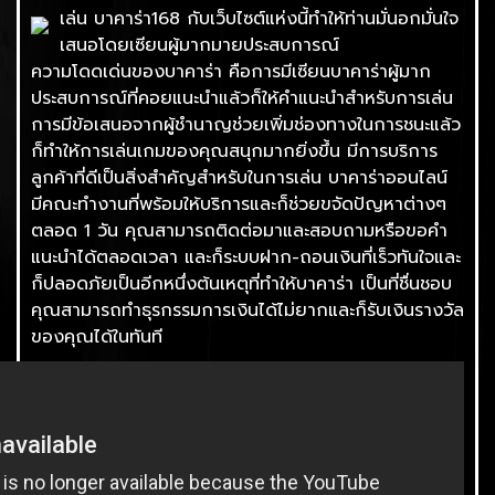
เล่น บาคาร่า168 กับเว็บไซต์แห่งนี้ทำให้ท่านมั่นอกมั่นใจ
เสนอโดยเซียนผู้มากมายประสบการณ์
ความโดดเด่นของบาคาร่า คือการมีเซียนบาคาร่าผู้มาก
ประสบการณ์ที่คอยแนะนำแล้วก็ให้คำแนะนำสำหรับการเล่น
การมีข้อเสนอจากผู้ชำนาญช่วยเพิ่มช่องทางในการชนะแล้ว
ก็ทำให้การเล่นเกมของคุณสนุกมากยิ่งขึ้น มีการบริการ
ลูกค้าที่ดีเป็นสิ่งสำคัญสำหรับในการเล่น บาคาร่าออนไลน์
มีคณะทำงานที่พร้อมให้บริการและก็ช่วยขจัดปัญหาต่างๆ
ตลอด 1 วัน คุณสามารถติดต่อมาและสอบถามหรือขอคำ
แนะนำได้ตลอดเวลา และก็ระบบฝาก-ถอนเงินที่เร็วทันใจและ
ก็ปลอดภัยเป็นอีกหนึ่งต้นเหตุที่ทำให้บาคาร่า เป็นที่ชื่นชอบ
คุณสามารถทำธุรกรรมการเงินได้ไม่ยากและก็รับเงินรางวัล
ของคุณได้ในทันที