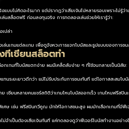
ริงแบบไม่คิดอะไรมาก แต่ปรากฏว่าเสียเงินไปหลายรอบเพราะไม่รู้ว
ล่นสล็อตฟรี ก่อนลงทุนจริง การทดลองเล่นช่วยให้เรารู้ว่า:
อเปล่า
เล่นเกมแต่ละเกม เพื่อดูจังหวะการแจกโบนัสและรูปแบบของการชน
่งที่เซียนสล็อตทำ
เลือกเกมที่โบนัสแตกง่าย ผมมีเคล็ดลับง่าย ๆ ที่ใช้จนกลายเป็นนิสัย:
อบแทนระยะยาวดีกว่า แม้ไม่รับประกันการชนะทันที แต่โอกาสสะสมโบ
ตกง่าย เซียนหลายคนแชร์สถิติว่าเกมไหนโบนัสออกเร็ว เกมไหนฟรีสปิน
ิเศษ เช่น ฟรีสปินทวีคูณ มักให้โอกาสชนะสูง ผมมักเลือกเกมที่มีฟีเ
าไม่จำเป็นต้องเสียเงินทันที แค่ทดลองดูว่าฟีเจอร์โบนัสทำงานอย่า