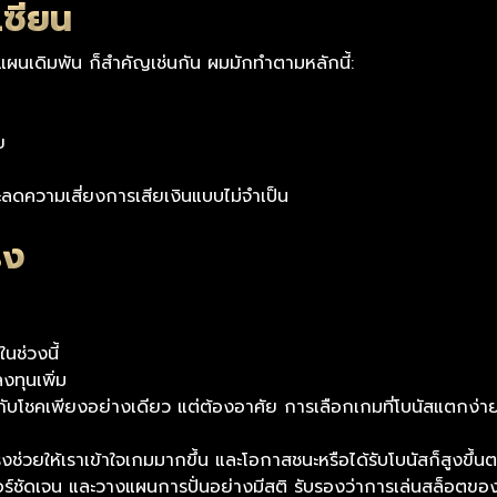
เซียน
ผนเดิมพัน ก็สำคัญเช่นกัน ผมมักทำตามหลักนี้:
ย
ะลดความเสี่ยงการเสียเงินแบบไม่จำเป็น
ิง
ในช่วงนี้
งทุนเพิ่ม
ยู่กับโชคเพียงอย่างเดียว แต่ต้องอาศัย การเลือกเกมที่โบนัสแตกง่
ช่วยให้เราเข้าใจเกมมากขึ้น และโอกาสชนะหรือได้รับโบนัสก็สูงขึ
จอร์ชัดเจน และวางแผนการปั่นอย่างมีสติ รับรองว่าการเล่นสล็อตของ