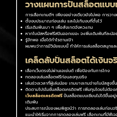
วางแผนการปั่นสล็อตแบบ
การเลือกเกมดีๆ เพียงอย่างเดียวยังไม่พอ การวางแ
ตั้งงบประมาณก่อนเล่น และไม่เกินงบที่ตั้งไว้
เริ่มเดิมพันเบา ๆ เพื่อสังเกตจังหวะเกม
หากโบนัสหรือฟรีสปินออกเยอะ จะเพิ่มเดิมพันทีละน้อ
รู้จักพอ เมื่อได้กำไรตามเป้า
ผมพบว่าการมีวินัยแบบนี้ ทำให้การเล่นสล็อตสนุกแล
เคล็ดลับปั่นสล็อตได้เงินจร
เลือกเว็บตรงไม่ผ่านเอเย่นต์ เพื่อป้องกันการโกง
ทดลองเล่นสล็อตฟรีก่อนลงทุนจริง
เล่นช่วงเวลาที่ผู้เล่นน้อย เกมบางเกมจ่ายโบนัสสูงขึ้น
ติดตามโปรโมชั่นสล็อตเครดิตฟรี เพิ่มทุนโดยไม่ต้องล
เว็บสล็อตเครดิตฟรี
ปั่นสล็อตแบบเซียนไม่ได้ขึ้นอ
เดิมพัน
ประสบการณ์ของผมพิสูจน์ว่า การทดลองเล่นก่อนจริง
แนะนำให้เริ่มจากการทดลองเล่นฟรี เลือกเกมที่มีฟีเ