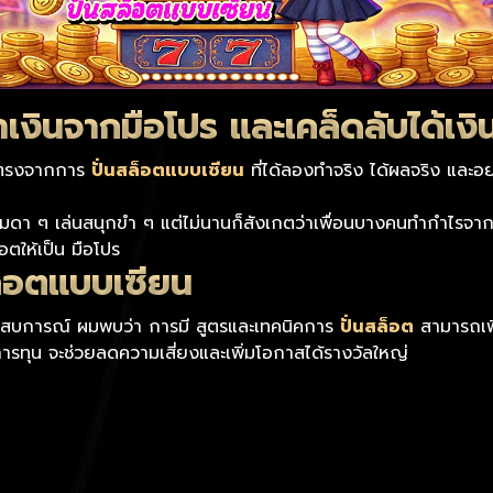
เงินจากมือโปร และเคล็ดลับได้เงิ
ณ์ตรงจากการ
ปั่นสล็อตแบบเซียน
ที่ได้ลองทำจริง ได้ผลจริง และอยา
มดา ๆ เล่นสนุกขำ ๆ แต่ไม่นานก็สังเกตว่าเพื่อนบางคนทำกำไรจากส
อตให้เป็น มือโปร
สล็อตแบบเซียน
ะสบการณ์ ผมพบว่า การมี สูตรและเทคนิคการ
ปั่นสล็อต
สามารถเพิ
ดการทุน จะช่วยลดความเสี่ยงและเพิ่มโอกาสได้รางวัลใหญ่