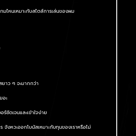
่าเกมไหนเหมาะกับสไตล์การเล่นของผม
ะ
นัสยาว ๆ จะมากกว่า
เยอะ
จอร์ชัดเจนและเข้าใจง่าย
งไร จังหวะออกโบนัสเหมาะกับทุนของเราหรือไม่