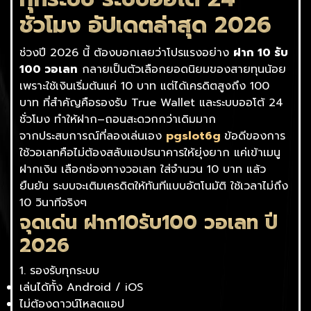
ชั่วโมง อัปเดตล่าสุด 2026
ช่วงปี 2026 นี้ ต้องบอกเลยว่าโปรแรงอย่าง
ฝาก 10 รับ
100 วอเลท
กลายเป็นตัวเลือกยอดนิยมของสายทุนน้อย
เพราะใช้เงินเริ่มต้นแค่ 10 บาท แต่ได้เครดิตสูงถึง 100
บาท ที่สำคัญคือรองรับ True Wallet และระบบออโต้ 24
ชั่วโมง ทำให้ฝาก–ถอนสะดวกกว่าเดิมมาก
จากประสบการณ์ที่ลองเล่นเอง
pgslot6g
ข้อดีของการ
ใช้วอเลทคือไม่ต้องสลับแอปธนาคารให้ยุ่งยาก แค่เข้าเมนู
ฝากเงิน เลือกช่องทางวอเลท ใส่จำนวน 10 บาท แล้ว
ยืนยัน ระบบจะเติมเครดิตให้ทันทีแบบอัตโนมัติ ใช้เวลาไม่ถึง
10 วินาทีจริงๆ
จุดเด่น ฝาก10รับ100 วอเลท ปี
2026
1. รองรับทุกระบบ
เล่นได้ทั้ง Android / iOS
ไม่ต้องดาวน์โหลดแอป