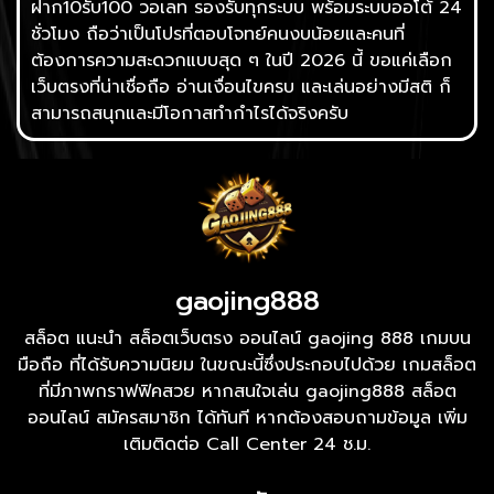
ฝาก10รับ100 วอเลท รองรับทุกระบบ พร้อมระบบออโต้ 24
ชั่วโมง ถือว่าเป็นโปรที่ตอบโจทย์คนงบน้อยและคนที่
ต้องการความสะดวกแบบสุด ๆ ในปี 2026 นี้ ขอแค่เลือก
เว็บตรงที่น่าเชื่อถือ อ่านเงื่อนไขครบ และเล่นอย่างมีสติ ก็
สามารถสนุกและมีโอกาสทำกำไรได้จริงครับ
gaojing888
สล็อต แนะนำ สล็อตเว็บตรง ออนไลน์ gaojing 888 เกมบน
มือถือ ที่ได้รับความนิยม ในขณะนี้ซึ่งประกอบไปด้วย เกมสล็อต
ที่มีภาพกราฟฟิคสวย หากสนใจเล่น gaojing888 สล็อต
ออนไลน์ สมัครสมาชิก ได้ทันที หากต้องสอบถามข้อมูล เพิ่ม
เติมติดต่อ Call Center 24 ช.ม.