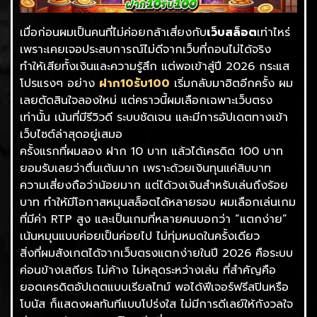
เมื่อก่อนผมเป็นคนที่ไม่ค่อยกล้าเสี่ยงกับ
เว็บสล็อต
เท่าไหร่
เพราะเคยเจอประสบการณ์ไม่ดีจากเว็บที่ถอนไม่ได้จริง
ทำให้เสียทั้งเงินและความรู้สึก แต่พอเข้าสู่ปี 2026 กระแส
โปรแรงๆ อย่าง
ฝาก10รับ100
เริ่มกลับมาฮิตอีกครั้ง ผม
เลยตัดสินใจลองใหม่ แต่คราวนี้ผมเลือกเฉพาะเว็บตรง
เท่านั้น เน้นที่มีรีวิวดี ระบบชัดเจน และมีการอัปเดตทางเข้า
เว็บไซต์ล่าสุดอยู่เสมอ
ครั้งแรกที่ผมลอง ฝาก 10 บาท แล้วได้เครดิต 100 บาท
ยอมรับเลยว่าตื่นเต้นมาก เพราะด้วยเงินทุนแค่สิบบาท
ความเสี่ยงถือว่าน้อยมาก แต่ได้วงเงินสำหรับเล่นถึงร้อย
บาท ทำให้มีโอกาสหมุนสล็อตได้หลายรอบ ผมเลือกเล่นเกม
ที่มีค่า RTP สูง และเป็นเกมที่หลายคนบอกว่า “แตกง่าย”
เน้นหมุนแบบค่อยเป็นค่อยไป ไม่ทุ่มหมดในครั้งเดียว
สิ่งที่ผมสังเกตได้จากเว็บตรงแตกง่ายในปี 2026 คือระบบ
ค่อนข้างเสถียร ไม่ค้าง ไม่หลุดระหว่างเล่น ที่สำคัญคือ
ยอดเครดิตอัปเดตแบบเรียลไทม์ พอได้ฟีเจอร์ฟรีสปินหรือ
โบนัส ก็แสดงผลทันทีแบบโปร่งใส ไม่มีการดีเลย์ให้กังวลใจ