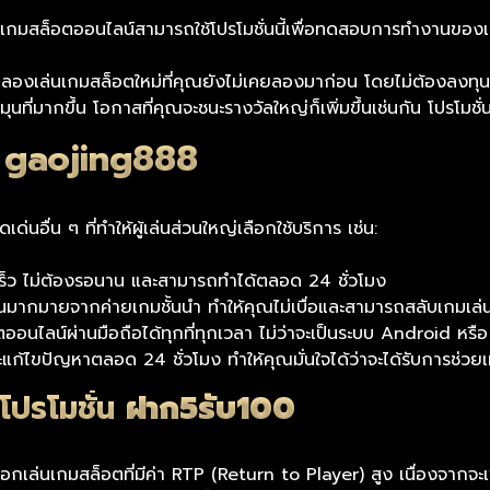
เคยเล่นเกมสล็อตออนไลน์สามารถใช้โปรโมชั่นนี้เพื่อทดสอบการทำงานของ
ดลองเล่นเกมสล็อตใหม่ที่คุณยังไม่เคยลองมาก่อน โดยไม่ต้องลงทุ
่มากขึ้น โอกาสที่คุณจะชนะรางวัลใหญ่ก็เพิ่มขึ้นเช่นกัน โปรโมชั่นน
บ gaojing888
่นอื่น ๆ ที่ทำให้ผู้เล่นส่วนใหญ่เลือกใช้บริการ เช่น:
เร็ว ไม่ต้องรอนาน และสามารถทำได้ตลอด 24 ชั่วโมง
ล่นมากมายจากค่ายเกมชั้นนำ ทำให้คุณไม่เบื่อและสามารถสลับเกมเล
อนไลน์ผ่านมือถือได้ทุกที่ทุกเวลา ไม่ว่าจะเป็นระบบ Android หรื
แก้ไขปัญหาตลอด 24 ชั่วโมง ทำให้คุณมั่นใจได้ว่าจะได้รับการช่วยเ
กโปรโมชั่น
ฝาก5รับ100
เลือกเล่นเกมสล็อตที่มีค่า RTP (Return to Player) สูง เนื่องจา