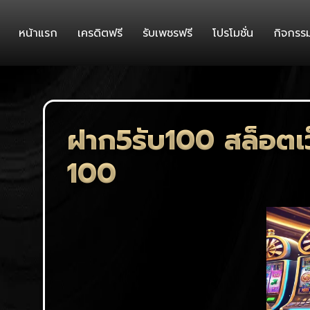
หน้าแรก
เครดิตฟรี
รับเพชรฟรี
โปรโมชั่น
กิจกรร
ฝาก5รับ100 สล็อตเว
100