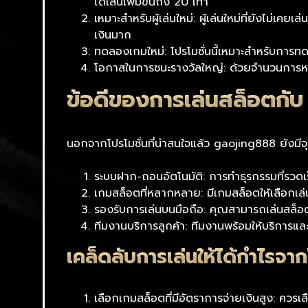
ได้เล่นเพิ่มขึ้นถึง 20 เท่า
เหมาะสำหรับผู้เล่นใหม่: ผู้เล่นใหม่ที่ยังไม่
เงินมาก
ทดลองเกมใหม่: โปรโมชั่นนี้เหมาะสำหรับการท
โอกาสในการชนะรางวัลใหญ่: ด้วยจำนวนการหมุนที
ข้อดีของการเล่นสล็อตกั
นอกจากโปรโมชั่นที่น่าสนใจแล้ว gaojing888 ยังมีจุดเด
ระบบฝาก-ถอนอัตโนมัติ: การทำธุรกรรมที่รวด
เกมสล็อตที่หลากหลาย: มีเกมสล็อตให้เลือกเ
รองรับการเล่นบนมือถือ: คุณสามารถเล่นสล็อตอ
ทีมงานบริการลูกค้า: ทีมงานพร้อมให้บริการและ
เคล็ดลับการเล่นให้ได้กำไรจา
เลือกเกมสล็อตที่มีอัตราการจ่ายเงินสูง: ควร