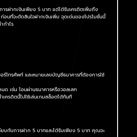
วยการฝากเงินเพียง 5 บาท แต่ได้รับเครดิตเพิ่มถึง
ที่จะตัดสินใจฝากเงินเพิ่ม จุดเด่นของโปรโมชั่นนี้
รทำกำไร
บอร์โทรศัพท์ และหมายเลขบัญชีธนาคารที่ต้องการใช้
กำหนด เช่น โอนผ่านธนาคารหรือวอลเลท
ครดิตนี้ไปใช้เล่นเกมสล็อตได้ทันที
เทียบกับการฝาก 5 บาทและได้รับเพียง 5 บาท คุณจะ