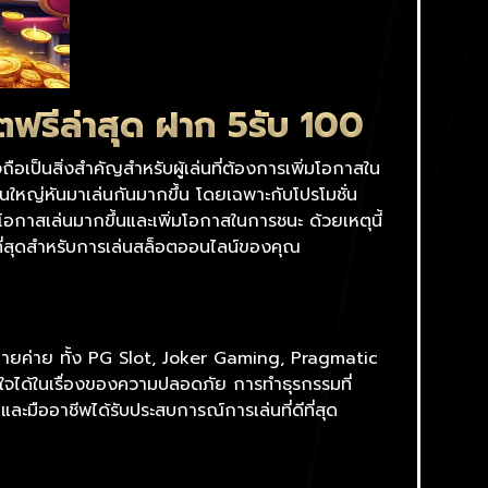
ฟรีล่าสุด ฝาก 5รับ 100
ใจถือเป็นสิ่งสำคัญสำหรับผู้เล่นที่ต้องการเพิ่มโอกาสใน
ใหญ่หันมาเล่นกันมากขึ้น โดยเฉพาะกับโปรโมชั่น
มีโอกาสเล่นมากขึ้นและเพิ่มโอกาสในการชนะ ด้วยเหตุนี้
่ดีที่สุดสำหรับการเล่นสล็อตออนไลน์ของคุณ
หลายค่าย ทั้ง PG Slot, Joker Gaming, Pragmatic
่นใจได้ในเรื่องของความปลอดภัย การทำธุรกรรมที่
และมืออาชีพได้รับประสบการณ์การเล่นที่ดีที่สุด