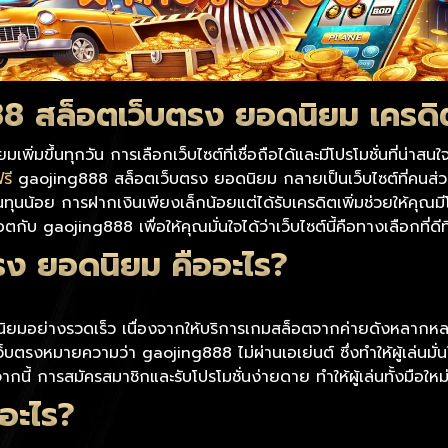
 สล็อตเว็บตรง ยอดนิยม เครดิต
พิ่มขึ้นทุกวัน การเลือกเว็บไซต์ที่เชื่อถือได้และมีโปรโมชั่นที่น่าสน
รี
gaojing888 สล็อตเว็บตรง ยอดนิยม กลายเป็นเว็บไซต์ที่คนส่วน
เล่นทุนน้อย การฝากเงินเพียงเล็กน้อยแต่ได้รับเครดิตเพิ่มช่วยให้คุณ
อตกับ gaojing888 เพื่อให้คุณมั่นใจได้ว่าเว็บไซต์นี้คือทางเลือกที
รง ยอดนิยม คืออะไร?
ามนิยมอย่างรวดเร็ว เนื่องจากให้บริการเกมสล็อตจากค่ายดังหลาก
บตรงหมายความว่า gaojing888 ไม่ผ่านเอเย่นต์ ซึ่งทำให้ผู้เล่นมั
กนี้ การสมัครสมาชิกและรับโปรโมชั่นง่ายดาย ทำให้ผู้เล่นทั้งมือใหม่
ออะไร?