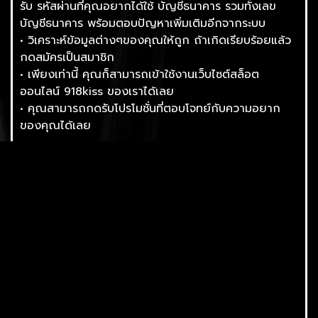
รับ รหัสผ่านที่คุณอยากได้ใช้ บัญชีธนาคาร รวมทั้งเลข
บัญชีธนาคาร พร้อมตอบปัญหาเพิ่มเติมอีกจากระบบ
• วิเคราะห์ข้อมูลต่างๆของคุณให้ถูก ถ้าเกิดเรียบร้อยแล้ว
กดสมัครเป็นสมาชิก
• เพียงเท่านี้ คุณก็สามารถเข้าใช้งานเว็บไซต์สล็อต
ออนไลน์ 918kiss ของเราได้เลย
• คุณสามารถกดรับโปรโมชั่นที่ตอบโจทย์กับความอยาก
ของคุณได้เลย