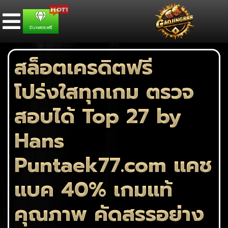
รับเพชรฟรี
สล็อตเครดิตฟรี
โปร่งใสทุกเกม ตรวจ
สอบได้ Top 27 by
Hans
Puntaek77.com แคช
แบค 40% เกมแท้
คุณภาพ คัดสรรอย่าง