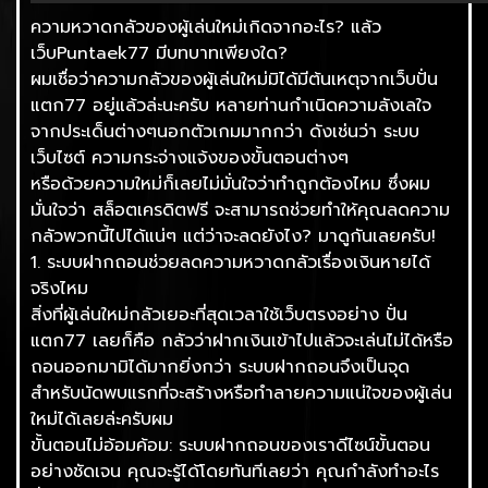
ความหวาดกลัวของผู้เล่นใหม่เกิดจากอะไร? แล้ว
เว็บPuntaek77 มีบทบาทเพียงใด?
ผมเชื่อว่าความกลัวของผู้เล่นใหม่มิได้มีต้นเหตุจากเว็บปั่น
แตก77 อยู่แล้วล่ะนะครับ หลายท่านกำเนิดความลังเลใจ
จากประเด็นต่างๆนอกตัวเกมมากกว่า ดังเช่นว่า ระบบ
เว็บไซต์ ความกระจ่างแจ้งของขั้นตอนต่างๆ
หรือด้วยความใหม่ก็เลยไม่มั่นใจว่าทำถูกต้องไหม ซึ่งผม
มั่นใจว่า สล็อตเครดิตฟรี จะสามารถช่วยทำให้คุณลดความ
กลัวพวกนี้ไปได้แน่ๆ แต่ว่าจะลดยังไง? มาดูกันเลยครับ!
1. ระบบฝากถอนช่วยลดความหวาดกลัวเรื่องเงินหายได้
จริงไหม
สิ่งที่ผู้เล่นใหม่กลัวเยอะที่สุดเวลาใช้เว็บตรงอย่าง ปั่น
แตก77 เลยก็คือ กลัวว่าฝากเงินเข้าไปแล้วจะเล่นไม่ได้หรือ
ถอนออกมามิได้มากยิ่งกว่า ระบบฝากถอนจึงเป็นจุด
สำหรับนัดพบแรกที่จะสร้างหรือทำลายความแน่ใจของผู้เล่น
ใหม่ได้เลยล่ะครับผม
ขั้นตอนไม่อ้อมค้อม: ระบบฝากถอนของเราดีไซน์ขั้นตอน
อย่างชัดเจน คุณจะรู้ได้โดยทันทีเลยว่า คุณกำลังทำอะไร