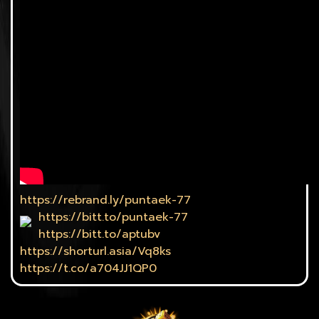
https://rebrand.ly/puntaek-77
https://bitt.to/puntaek-77
https://bitt.to/aptubv
https://shorturl.asia/Vq8ks
https://t.co/a704JJ1QP0