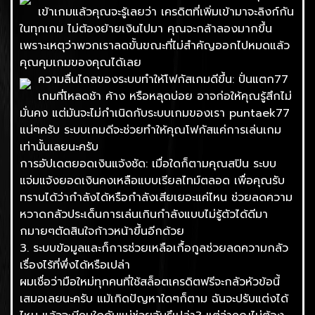
เข้าเกมแล้วคุณจะรู้เลยว่า เครดิตที่เพิ่มเข้ามาจะลิงก์กัน
ในทุกเกม ไม่ต้องย้ายเงินไปมา คุณจะกล้าลองมากขึ้น
เพราะเหตุว่าพวกเราลดขั้นขณะที่ไม่สำคัญออกไปหมดแล้ว
คุณคุมเกมของคุณได้เลย
ความลื่นไถลของระบบทำให้โฟกัสเกมดีขึ้น: ปั่นแตก77
เกมที่โหลดช้า ค้าง หรือหลุดบ่อย อาจก่อให้คุณรู้สึกไม่
มั่นคง แต่มันจะไม่กำเนิดกับระบบเกมของเรา puntaek77
แน่ๆครับ ระบบเกมดีจะช่วยทำให้คุณโฟกัสแค่การเล่นเกม
เท่านั้นเลยนะครับ
การอัปเดตยอดเงินแจ้งชัด: เมื่อใดก็ตามคุณสปิน ระบบ
แจ่มแจ้งยอดเงินคงเหลือแบบเรียลไทม์ตลอด เพื่อคุณรับ
ทราบได้ว่ากำลังได้หรือกำลังเสียเยอะแค่ไหน ช่วยลดความ
หวาดกลัวประเด็นการเล่นเกินกำลังแบบไม่รู้ตัวได้ดีมา
กมายๆตัดสินใจก้าวหน้าขึ้นอีกด้วย
3. ระบบข้อมูลและก็การช่วยเหลือเกื้อกูลช่วยลดความกลัว
เรื่องไร้ที่พึ่งได้หรือเปล่า
ผมเชื่อว่ามือใหม่ทุกคนที่ใช้สล็อตเครดิตฟรีจะกลัวหัวข้อนี้
เสมอเลยนะครับ แม้เกิดปัญหาใดๆก็ตาม ฉันจะปรับแต่งได้