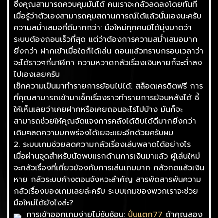
ซึ่งคุณสามารถควบคุมมันได้ คนเราจะกลัวลดลงโดยทันที
เมื่อรู้ว่าตัวเองสามารถคุมสถานการณ์ได้แล้วนั่นเองนะครับ
ความสม่ำเสมอที่ดีมากกว่า: มือใหม่ทุกคนมิได้มุ่งมาดว่า
ระบบต้องถอนเร็วที่สุด แต่ว่าต้องการความสม่ำเสมอมาก
ยิ่งกว่า ฝากเข้าเมื่อใดก็ได้เล่น ถอนแล้วทราบกรอบเวลาว่า
จะได้ราวๆกี่นาฬิกา ความหวาดกลัวเรื่องเงินหายก็จะต่ำลง
ไปเองเลยครับ
เช็กความเป็นมาทำรายการย้อนไปได้: สล็อตเครดิตฟรี การ
ที่คุณสามารถเข้ามาเช็กเรื่องราวทำรายการย้อนหลังได้ ชี้
ให้เห็นเลยว่าเคยฝากหรือเคยถอนอะไรไปบ้าง มันก็จะ
สามารถช่วยให้คุณจัดแจงการคลังได้ดิบได้ดีมากยิ่งกว่า
เดิมๆลดความบกพร่องได้เยอะแยะอีกด้วยครับผม
2. ระบบเกมช่วยลดความกลัวเรื่องเล่นพลาดได้อย่างไร
เมื่อผ่านจุดสำหรับนัดพบแรกด้านการเงินมาแล้ว ผู้เล่นใหม่
จะกลัวเรื่องที่เกี่ยวข้องกับการเล่นเกมมาก กลัวกดแล้วเงิน
หาย กลัวระบบค้างตอนจังหวะสำคัญ สารพัดสารพันความ
กลัวเรื่องของเกมเลยล่ะครับ ระบบเกมของพวกเราจะช่วย
มือใหม่ได้ยังไงล่ะ?
การเข้าออกเกมง่ายไม่ซับซ้อน:
ปั่นแตก77
ถ้าคุณลอง