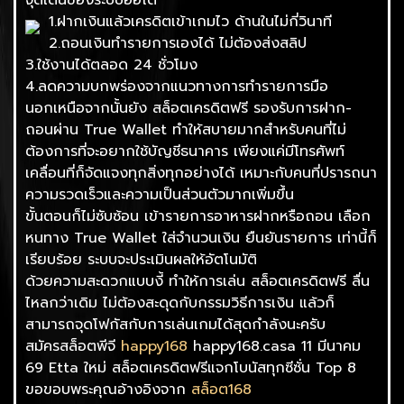
1.ฝากเงินแล้วเครดิตเข้าเกมไว ด้านในไม่กี่วินาที
2.ถอนเงินทำรายการเองได้ ไม่ต้องส่งสลิป
3.ใช้งานได้ตลอด 24 ชั่วโมง
4.ลดความบกพร่องจากแนวทางการทำรายการมือ
นอกเหนือจากนั้นยัง สล็อตเครดิตฟรี รองรับการฝาก-
ถอนผ่าน True Wallet ทำให้สบายมากสำหรับคนที่ไม่
ต้องการที่จะอยากใช้บัญชีธนาคาร เพียงแค่มีโทรศัพท์
เคลื่อนที่ก็จัดแจงทุกสิ่งทุกอย่างได้ เหมาะกับคนที่ปรารถนา
ความรวดเร็วและความเป็นส่วนตัวมากเพิ่มขึ้น
ขั้นตอนก็ไม่ซับซ้อน เข้ารายการอาหารฝากหรือถอน เลือก
หนทาง True Wallet ใส่จำนวนเงิน ยืนยันรายการ เท่านี้ก็
เรียบร้อย ระบบจะประเมินผลให้อัตโนมัติ
ด้วยความสะดวกแบบงี้ ทำให้การเล่น สล็อตเครดิตฟรี ลื่น
ไหลกว่าเดิม ไม่ต้องสะดุดกับกรรมวิธีการเงิน แล้วก็
สามารถจุดโฟกัสกับการเล่นเกมได้สุดกำลังนะครับ
สมัครสล็อตพีจี
happy168
happy168.casa 11 มีนาคม
69 Etta ใหม่ สล็อตเครดิตฟรีแจกโบนัสทุกซีซั่น Top 8
ขอขอบพระคุณอ้างอิงจาก
สล็อต168