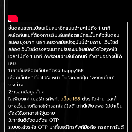
ขั้นตอนลงทะเบียนเป็นสมาชิกแบบง่ายๆไม่ถึง 1 นาที
คนใดกันแน่ที่ต้องการเริ่มเล่นสล็อตแม้กระนั้นกลัวขั้นตอน
สมัครยุ่งยาก บอกเลยว่าสมัยปัจจุบันนี้ง่ายดาย เว็บไซต์
สล็อตเว็บไซต์ตรงส่วนมากปรับระบบให้สมัครได้ไวสุดๆใช้
เวลาไม่ถึง 1 นาที ก็พร้อมเข้าเล่นได้ทันที ทำตามอย่างนี้ได้
เลย:
1.เข้าเว็บสล็อตเว็บไซต์ตรง happy168
เลือกเว็บไซต์ที่น่าไว้ใจ หน้าเว็บไซต์จะมีปุ่ม “ลงทะเบียน”
กระจ่าง
2.กรอกข้อมูลสั้นๆ
ใส่เพียงแค่ เบอร์โทรศัพท์,
สล็อต168
ตั้งรหัสผ่าน และก็
บางเว็บบางทีอาจให้กรอกไลน์ไอดี เท่านี้เพียงพอ ไม่จำเป็น
ต้องใช้เอกสารให้วุ่นวาย
3.การันตีตัวตนด้วย OTP
ระบบจะส่งรหัส OTP มาที่เบอร์โทรศัพท์มือถือ กรอกการันตี