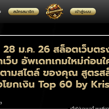
ม
สมัครสมาชิก
เข้าสู่ระบบ
28 ม.ค. 26 สล็อตเว็บตรง
กเว็บ อัพเดทเกมใหม่ก่อนใ
กตามสไตล์ ของคุณ สูตรสล็
้องโยกเงิน Top 60 by Kri
อต
เมื่อไม่นานมานี้ ผมเพิ