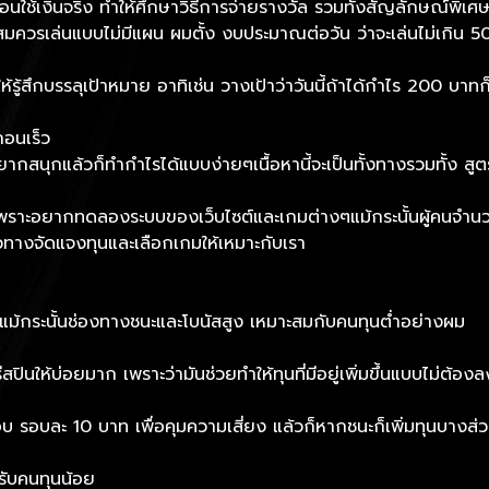
ใช้เงินจริง ทำให้ศึกษาวิธีการจ่ายรางวัล รวมทั้งสัญลักษณ์พิเ
่สมควรเล่นแบบไม่มีแผน ผมตั้ง งบประมาณต่อวัน ว่าจะเล่นไม่เกิ
ู้สึกบรรลุเป้าหมาย อาทิเช่น วางเป้าว่าวันนี้ถ้าได้กำไร 200 บาทก็ห
ถอนเร็ว
ากสนุกแล้วก็ทำกำไรได้แบบง่ายๆเนื้อหานี้จะเป็นทั้งทางรวมทั้ง สูต
พราะอยากทดลองระบบของเว็บไซต์และเกมต่างๆแม้กระนั้นผู้คนจำนวน
วทางจัดแจงทุนและเลือกเกมให้เหมาะกับเรา
ม้กระนั้นช่องทางชนะและโบนัสสูง เหมาะสมกับคนทุนต่ำอย่างผม
สปินให้บ่อยมาก เพราะว่ามันช่วยทำให้ทุนที่มีอยู่เพิ่มขึ้นแบบไม่ต้องลง
บ รอบละ 10 บาท เพื่อคุมความเสี่ยง แล้วก็หากชนะก็เพิ่มทุนบางส่
ับคนทุนน้อย