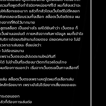
รวมทั้งพูดถึงกำไรนิดๆหน่อยๆที่ได้ ผมก็ลังเลว่าจะ
ว็บให้เลือกเยอะมาก แล้วก็กลัวโดนเว็บไซต์ไม่ดีหลอก
หลังทดลองเรียนรวมทั้งเลือก สล็อตเว็บไซต์ตรง ผม
างจากที่คิดไว้มากมาย
 สูตรสล็อต เป็นอย่างไร แค่ได้ยินคำว่า เว็บตรง ก็
ว่าเว็บผ่านเอเย่นต์ ภายหลังจากค้นหาข้อมูล ผมก็เข้าใจ
ที่ให้บริการโดยบริษัทเกมโดยตรง ปลอดคนกลาง ไม่มี
์เวลาเราเล่นชนะ ซึ่งแปลว่า:
จ ไม่ต้องรอนาน
 เพราะเว็บตรงจะอัปเดตเกมใหม่ทันที
ือได้ ไม่จำเป็นที่จะต้องมาวิตกกังวลโดนโกง
ผมต้องการบอกว่า เริ่มจากเว็บตรงเป็นทางเลือกที่
ล่น สล็อตเว็บตรงเพราะเหตุใดผมถึงเลือกเล่น
่หลักร้อยบาท เพราะยังไม่ได้อยากเสี่ยงเยอะแยะ
รือกระดอนออก
ล้วก็ต้องการเล่นต่อ