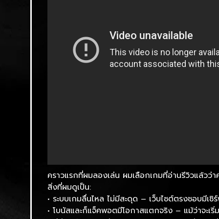
คราวแรกที่ผมลองเล่น ผมเลือกเกมที่อ่านรีวิวแล้วว
สิ่งที่ผมดูเป็น:
• ระบบเกมลื่นไหล ไม่มีสะดุด – เว็บไซต์ตรงชอบมีเซ
• โบนัสและก็แจ็คพอตมีโอกาสแตกจริง – แม้ว่าจะเริ่ม