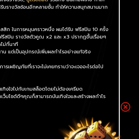
ได้รับรางวัลซ้อนอีกหลายชั้น ทำให้ความสนุกสนานมาก
สิก ในการหมุนคราวหนึ่ง ผมได้รับ ฟรีสปิน 10 ครั้ง
บฟรีสปิน รางวัลตัวคูณ x2 และ x3 ปรากฏขึ้นเรื่อยๆ
ม่กี่นาที
สนาน แต่เป็นอุปกรณ์เพิ่มผลกำไรอย่างแท้จริง
ป็นการเผชิญภัยที่เราจะไม่เคยทราบว่าจะเจออะไรต่อไป
บันเทิงใจไปกับเกมสล็อตโดยไม่ต้องเครียด
เว็บไซต์ดีๆคุณก็สามารถบันเทิงใจและสร้างผลกำไร