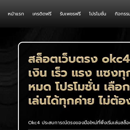
หน้าแรก
เครดิตฟรี
รับเพชรฟรี
โปรโมชั่น
กิจกรร
สล็อตเว็บตรง okc4 
เงิน เร็ว แรง แซงทุ
หมด โปรโมชั่น เลือ
เล่นได้ทุกค่าย ไม่ต
Okc4 ประสบการณ์ตรงของมือใหม่ที่พึ่งเริ่มเล่นสล็