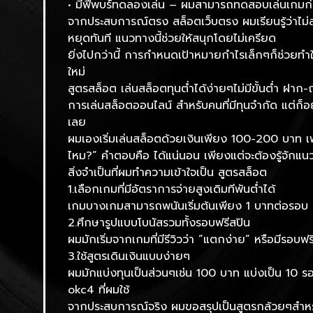
• มีฟีพบร์ทดลองเล่น – ผมสามารถทดสอบเล่นเกมก่อน
จากประสบการณ์ตรง สล็อตเว็บตรง ผมเรียนรู้ว่าไม
หยุดทันที แนวทางนี้ช่วยให้สนุกโดยไม่เครียด
ยิ่งไปกว่านี้ การกำหนดเป้าหมายกำไรเล็กๆก็ช่วยทำให้ร
ใหม่
สูตรสล็อต เล่นสล็อตทุนต่ำได้ง่ายๆไม่มีขั้นต่ำ ฝาก-
การเล่นสล็อตออนไลน์ สำหรับคนที่มีทุนจำกัด แต่ก็อย
เลย
ผมเองเริ่มเล่นสล็อตด้วยเงินเพียง 100-200 บาท เ
ไหม?” คำตอบคือ ได้แน่นอน เพียงแต่จะต้องรู้จักแน
สิ่งจำเป็นที่ผมทำความเข้าใจเป็น สูตรสล็อต
1.เลือกเกมที่มีอัตราการจ่ายสูงเดิมทีพันต่ำได้
เกมบางเกมสามารถพนันเริ่มต้นเพียง 1 บาทต่อรอบ แ
2.ศึกษารูปแบบโบนัสรวมทั้งรอบฟรีสปิน
ผมมักเริ่มจากเกมที่มีรีวิวว่า “แตกง่าย” หรือมีรอบฟรี
3.ใช้สูตรเดินเงินแบบง่ายๆ
ผมมักแบ่งทุนเป็นส่วนๆเช่น 100 บาท แบ่งเป็น 10 รอ
okc4 ที่ผมใช้
จากประสบการณ์จริง ผมขอสรุปเป็นสูตรกล้วยๆสำหร