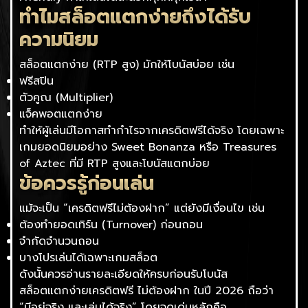
ทำไมสล็อตแตกง่ายถึงได้รับ
ความนิยม
สล็อตแตกง่าย (RTP สูง) มักให้โบนัสบ่อย เช่น
ฟรีสปิน
ตัวคูณ (Multiplier)
แจ็คพอตแตกง่าย
ทำให้ผู้เล่นมีโอกาสทำกำไรจากเครดิตฟรีได้จริง โดยเฉพาะ
เกมยอดนิยมอย่าง Sweet Bonanza หรือ Treasures
of Aztec ที่มี RTP สูงและโบนัสแตกบ่อย
ข้อควรรู้ก่อนเล่น
แม้จะเป็น “เครดิตฟรีไม่ต้องฝาก” แต่ยังมีเงื่อนไข เช่น
ต้องทำยอดเทิร์น (Turnover) ก่อนถอน
จำกัดจำนวนถอน
บางโปรเล่นได้เฉพาะเกมสล็อต
ดังนั้นควรอ่านรายละเอียดให้ครบก่อนรับโบนัส
สล็อตแตกง่ายเครดิตฟรี ไม่ต้องฝาก ในปี 2026 ถือว่า
“มีอยู่จริง และเล่นได้จริง” โดยจุดเด่นหลักคือ