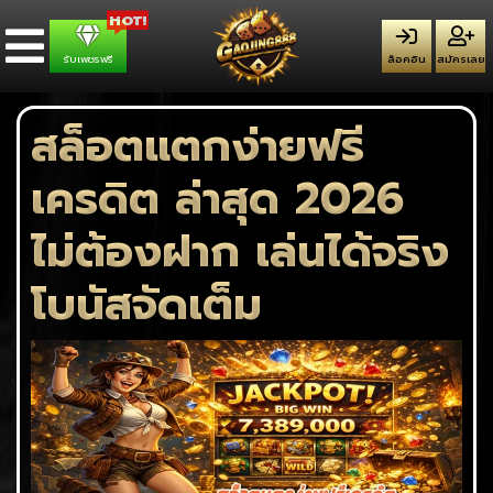
รับเพชรฟรี
ล็อคอิน
สมัครเลย
สล็อตแตกง่ายฟรี
เครดิต ล่าสุด 2026
ไม่ต้องฝาก เล่นได้จริง
โบนัสจัดเต็ม