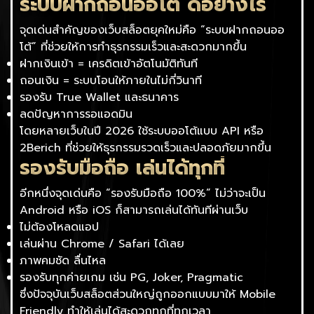
ระบบฝากถอนออโต้ ดีอย่างไร
จุดเด่นสำคัญของเว็บสล็อตยุคใหม่คือ “ระบบฝากถอนออ
โต้” ที่ช่วยให้การทำธุรกรรมเร็วและสะดวกมากขึ้น
ฝากเงินเข้า = เครดิตเข้าอัตโนมัติทันที
ถอนเงิน = ระบบโอนให้ภายในไม่กี่วินาที
รองรับ True Wallet และธนาคาร
ลดปัญหาการรอแอดมิน
โดยหลายเว็บในปี 2026 ใช้ระบบออโต้แบบ API หรือ
2Berich ที่ช่วยให้ธุรกรรมรวดเร็วและปลอดภัยมากขึ้น
รองรับมือถือ เล่นได้ทุกที่
อีกหนึ่งจุดเด่นคือ “รองรับมือถือ 100%” ไม่ว่าจะเป็น
Android หรือ iOS ก็สามารถเล่นได้ทันทีผ่านเว็บ
ไม่ต้องโหลดแอป
เล่นผ่าน Chrome / Safari ได้เลย
ภาพคมชัด ลื่นไหล
รองรับทุกค่ายเกม เช่น PG, Joker, Pragmatic
ซึ่งปัจจุบันเว็บสล็อตส่วนใหญ่ถูกออกแบบมาให้ Mobile
Friendly ทำให้เล่นได้สะดวกทุกที่ทุกเวลา