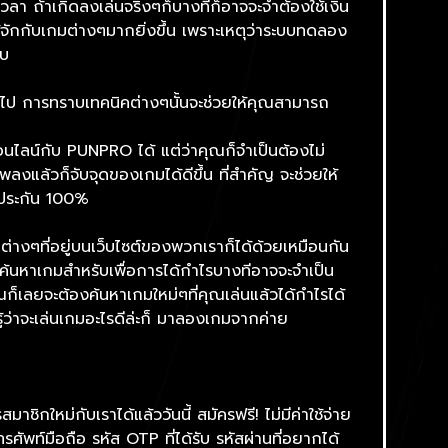
วลา ถ้าเกิดลงเล่นจริงๆก็บางทีก็อาจจะจำต้องใช้เงิน
ู้จักกับเกมต่างๆมากยิ่งขึ้น เพราะเหตุว่าระบบทดลอง
ับ
ป การทราบเทคนิคต่างๆนั้นจะช่วยให้คุณสามารถ
อนไลน์กับ PUNPRO ได้ แต่ว่าคุณก็จำเป็นต้องไม่
ลงแล้วก็จับจุดของเกมได้ดีขึ้น ที่สำคัญ จะช่วยให้
ับประกัน 100%
่างๆที่อยู่บนเว็บไซต์ของพวกเราก็ได้ด้วยเหมือนกัน
้นหาเกมสำหรับเพื่อการได้กำไรบางทีอาจจะจำเป็น
ณก็เลยจะต้องค้นหาเกมใหม่ๆที่คุณเล่นแล้วได้กำไรได้
้ว่าจะเล่นเกมอะไรดีล่ะก็ มาลองเกมจากค่าย
ใหม่กับเราได้แล้ววันนี้ สมัครฟรี! ไม่มีค่าใช้จ่าย
พท์มือถือ รหัส OTP ที่ได้รับ รหัสผ่านที่อยากได้