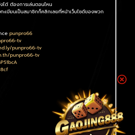
ยังได้ ต้องการเล่นตอนไหน
ทะเบียนเป็นสมาชิกก็คลิกเลยที่หน้าเว็บไซต์ของพวก
ence
punpro66
unpro66-tv
nd.ly/punpro66-tv
n.th/punpro66-tv
mP51bcA
a8cf