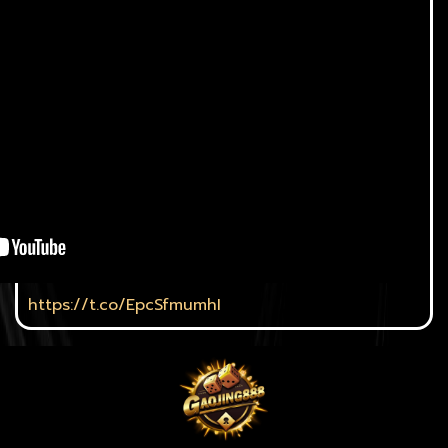
https://t.co/EpcSfmumhI