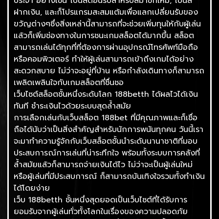
ประจำ อย่างเช่น โบนัสต้อนรับสำหรับสมาชิกใหม่, โบนัส
ฝากเงิน, และก็โปรแกรมสะสมแต้มเพื่อแลกเปลี่ยนรับของ
ขวัญต่างๆซึ่งสิ่งเหล่านี้สามารถที่จะช่วยเพิ่มทุนให้กับผู้เล่น
แล้วก็เพิ่มช่องทางในการชนะเกมสล็อตได้มากขึ้น สล็อต
สามารถเล่นได้ทุกที่ที่ต้องการผ่านอุปกรณ์โทรศัพท์มือถือ
หรือคอมพิวเตอร์ ทำให้ผู้เล่นสามารถเข้าถึงเกมได้อย่าง
สะดวกสบาย ไม่ว่าจะอยู่ที่บ้าน หรือกำลังเดินทางก็สามารถ
เพลิดเพลินใจกับเกมสล็อตที่ชื่นชอ
เว็บไซต์สล็อตชั้นหนึ่งระดับโลก 188betth ได้ผลไวได้เงิน
ทันที ชำระเงินไวด้วยระบบสุดล้ำสมัย
การเลือกเล่นกับเว็บสล็อต 188bet ที่มีคุณภาพและก็เชื่อ
ถือได้นับว่าเป็นสิ่งสำคัญสำหรับนักการพนันทุกคน วันนี้เรา
จะมาทำความรู้จักกับเว็บสล็อตชั้นนำระดับนานาชาติที่มอบ
ประสบการณ์การเล่นที่น่าระทึกใจ พร้อมทั้งระบบการคลังที่
ล้ำสมัยแล้วก็สามารถจ่ายเงินได้ไว ไม่ว่าจะเป็นผู้เล่นใหม่
หรือผู้เล่นที่มีประสบการณ์ ก็สามารถบันเทิงใจรวมทั้งทำเงิน
ได้โดยง่าย
เว็บ 188betth ชั้นหนึ่งสุดยอดเป็นเว็บไซต์ที่ได้รับการ
ยอมรับจากผู้เล่นทั่วทั้งโลกในเรื่องของความปลอดภัย