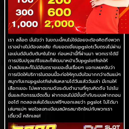
เรา สล็อต มั่นใจว่า ในขณะนี้คนไม่ใช่น้อยจะต้องคิดถึงพวก
เราอย่างไม่ต้องสงสัย กับยอดเยี่ยมpgslotเว็บตรงไม่ผ่าน
เอเย่นต์อันดับต้นๆในไทย ก่อนหน้านี้ที่ผ่านมา พวกเราได้มี
การปรับปรุงแก้ไขและก็พัฒนาหน้าเว็บpgslotfishให้
นำสมัยและก็ไม่มีอันตรายเยอะขึ้นเรื่อยๆ บอกเลยครับว่า
การเปิดให้บริการในตอนนี้จะก่อให้คุณจับใจมากกว่าเดิมแน่ๆ
สนุกกับเกมpgslotfishล้นหลามได้วันแล้ววันเล่า มีเกมให้
เลือกเยอะ ไม่พลาดเกมดังระดับตำนานที่คุณคิดถึง โปรโม
ชั่นและกิจกรรมจัดเต็ม ฝากถอนไม่มีขั้นต่ำกับระบบฝากถอน
ออโต้ ทดลองเล่นได้แบบฟรีๆบอกเลยว่า pgslot ไม่ได้มา
เล่นๆแน่ๆ พอใจลงทะเบียนสมัครสมาชิกใหม่กับพวกเรา
เดี๋ยวนี้ คลิกเลย!