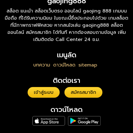
gaojing888
สล็อต แนะนำ สล็อตเว็บตรง ออนไลน์ gaojing 888 เกมบน
มือถือ ที่ได้รับความนิยม ในขณะนี้ซึ่งประกอบไปด้วย เกมสล็อต
ที่มีภาพกราฟฟิคสวย หากสนใจเล่น gaojing888 สล็อต
ออนไลน์ สมัครสมาชิก ได้ทันที หากต้องสอบถามข้อมูล เพิ่ม
เติมติดต่อ Call Center 24 ช.ม.
เมนูลัด
บทความ
ดาวน์โหลด
sitemap
ติดต่อเรา
เข้าสู่ระบบ
สมัครสมาชิก
ดาวน์โหลด