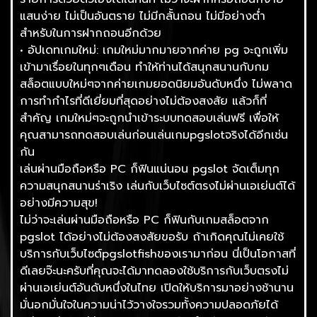
แสนง่าย ไม่เป็นอันตราย ไม่มีกลั้นถอน ไม่มีอย่างต่ำ
สำหรับในการฝากถอนอีกด้วย
• อัปเดทเกมใหม่: เกมใหม่มากมายจากค่าย pg จะถูกเพิ่ม
เข้ามาเรื่อยในทุกๆเดือน ทำให้ท่านได้สนุกสนานกับกม
สล็อตแบบใหม่ๆจากค่ายเกมยอดนิยมอันดับหนึ่ง ไม่พลาด
การทำกำไรที่ดีเยี่ยมที่สุดอย่างไม่ต้องสงสัย แล้วก็ที่
สำคัญ เกมใหม่ๆจะถูกนำเข้าระบบทดสอบเล่นฟรี เพื่อให้
คุณสามารถทดสอบเล่นก่อนเล่นเกมpgslotจริงได้อีกเช่น
กัน
เล่นผ่านมือถือหรือ PC ก็ฟินแน่นอน pgslot จัดเต็มทุก
ความสนุกสนานร่าเริง เล่นกับเว็บไซต์ตรงไม่ผ่านเอเย่นต์ได้
อย่างมีความสุข!
ไม่ว่าจะเล่นผ่านมือถือหรือ PC ก็ฟินกับเกมสล็อตจาก
pgslot ได้อย่างไม่ต้องสงสัยขอรับ ถ้าเกิดคุณไม่เคยใช้
บริการกับเว็บไซต์pgslotfishของเรามาก่อน นี่เป็นโอกาสที่
ดีเลยจ๊ะนะครับที่คุณจะได้มาทดลองใช้บริการกับเว็บตรงไม่
ผ่านเอเย่นต์อันดับหนึ่งในไทย เปิดให้บริการมาอย่างช้านาน
มั่นอกมั่นใจในความน่าไว้วางใจรวมทั้งความปลอดภัยได้