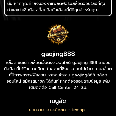
นั้น หากคุณกำลังมองหาแพลตฟอร์มสล็อตออนไลน์ที่คุ้ม
ค่าและน่าเชื่อถือ สล็อตคือตัวเลือกที่ดีที่สุดสำหรับคุณ
gaojing888
สล็อต แนะนำ สล็อตเว็บตรง ออนไลน์ gaojing 888 เกมบน
มือถือ ที่ได้รับความนิยม ในขณะนี้ซึ่งประกอบไปด้วย เกมสล็อต
ที่มีภาพกราฟฟิคสวย หากสนใจเล่น gaojing888 สล็อต
ออนไลน์ สมัครสมาชิก ได้ทันที หากต้องสอบถามข้อมูล เพิ่ม
เติมติดต่อ Call Center 24 ช.ม.
เมนูลัด
บทความ
ดาวน์โหลด
sitemap