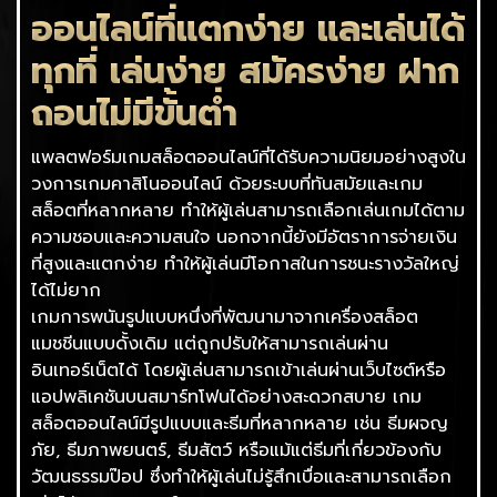
ออนไลน์ที่แตกง่าย และเล่นได้
ทุกที่ เล่นง่าย สมัครง่าย ฝาก
ถอนไม่มีขั้นต่ำ
แพลตฟอร์มเกมสล็อตออนไลน์ที่ได้รับความนิยมอย่างสูงใน
วงการเกมคาสิโนออนไลน์ ด้วยระบบที่ทันสมัยและเกม
สล็อตที่หลากหลาย ทำให้ผู้เล่นสามารถเลือกเล่นเกมได้ตาม
ความชอบและความสนใจ นอกจากนี้ยังมีอัตราการจ่ายเงิน
ที่สูงและแตกง่าย ทำให้ผู้เล่นมีโอกาสในการชนะรางวัลใหญ่
ได้ไม่ยาก
เกมการพนันรูปแบบหนึ่งที่พัฒนามาจากเครื่องสล็อต
แมชชีนแบบดั้งเดิม แต่ถูกปรับให้สามารถเล่นผ่าน
อินเทอร์เน็ตได้ โดยผู้เล่นสามารถเข้าเล่นผ่านเว็บไซต์หรือ
แอปพลิเคชันบนสมาร์ทโฟนได้อย่างสะดวกสบาย เกม
สล็อตออนไลน์มีรูปแบบและธีมที่หลากหลาย เช่น ธีมผจญ
ภัย, ธีมภาพยนตร์, ธีมสัตว์ หรือแม้แต่ธีมที่เกี่ยวข้องกับ
วัฒนธรรมป๊อป ซึ่งทำให้ผู้เล่นไม่รู้สึกเบื่อและสามารถเลือก