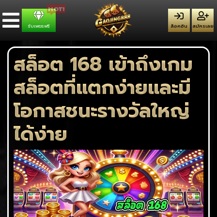
รับเพชรฟรี
ล็อคอิน
สมัครเลย
สล็อต 168 เข้าถึงเกม
สล็อตที่แตกง่ายและมี
โอกาสชนะรางวัลใหญ่
ได้ง่าย