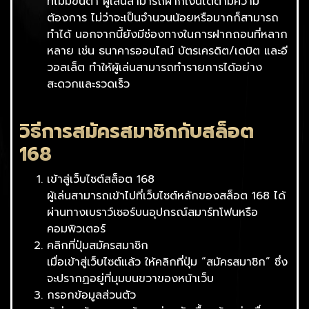
ที่ไม่มีขั้นต่ำ ผู้เล่นสามารถฝากเงินได้ตามความ
ต้องการ ไม่ว่าจะเป็นจำนวนน้อยหรือมากก็สามารถ
ทำได้ นอกจากนี้ยังมีช่องทางในการฝากถอนที่หลาก
หลาย เช่น ธนาคารออนไลน์ บัตรเครดิต/เดบิต และอี
วอลเล็ต ทำให้ผู้เล่นสามารถทำรายการได้อย่าง
สะดวกและรวดเร็ว
วิธีการสมัครสมาชิกกับสล็อต
168
เข้าสู่เว็บไซต์สล็อต 168
ผู้เล่นสามารถเข้าไปที่เว็บไซต์หลักของสล็อต 168 ได้
ผ่านทางเบราว์เซอร์บนอุปกรณ์สมาร์ทโฟนหรือ
คอมพิวเตอร์
คลิกที่ปุ่มสมัครสมาชิก
เมื่อเข้าสู่เว็บไซต์แล้ว ให้คลิกที่ปุ่ม “สมัครสมาชิก” ซึ่ง
จะปรากฏอยู่ที่มุมบนขวาของหน้าเว็บ
กรอกข้อมูลส่วนตัว