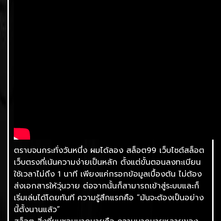
ตราบจนกระทั่งวันหนึ่ง ผมได้ลอง สล็อต99 เว็บไซต์สล็อต
เว็บตรงที่เน้นความง่ายเป็นหลัก ตั้งแต่ขั้นตอนลงทะเบียน
ใช้เวลาไม่ถึง 1 นาที เพียงแค่กรอกข้อมูลเบื้องต้น ไม่ต้อง
ส่งเอกสารให้วุ่นวาย ต่อจากนั้นก็สามารถเข้าสู่ระบบและก็
เริ่มเล่นได้โดยทันที ความรู้สึกแรกคือ “มันจะต้องเป็นอย่าง
นี้ตั้งนานแล้ว”