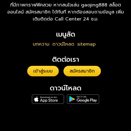
ที่มีภาพกราฟฟิคสวย หากสนใจเล่น gaojing888 สล็อต
ออนไลน์ สมัครสมาชิก ได้ทันที หากต้องสอบถามข้อมูล เพิ่ม
เติมติดต่อ Call Center 24 ช.ม.
เมนูลัด
บทความ
ดาวน์โหลด
sitemap
ติดต่อเรา
เข้าสู่ระบบ
สมัครสมาชิก
ดาวน์โหลด