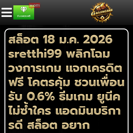
รับเพชรฟรี
สล็อต 18 ม.ค. 2026
sretthi99 พลิกโฉม
วงการเกม แจกเครดิต
ฟรี โคตรคุ้ม ชวนเพื่อน
รับ 0.6% ธีมเกม ยูนีค
ไม่ซ้ำใคร แอดมินบริกา
รดี สล็อต อยาก