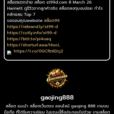
สล็อตแตกง่าย สล็อต st99d.com 8 March 26
Harriett ดูรีวิวจากลูกค้าจริง สล็อตลงทุนงบน้อย กำไร
หลักแสน Top 7
ขอขอบคุณwebsite
สล็อต99
https://rebrand.ly/st99-d
https://cutly.info/st99-d
https://bitt.to/pi4oaq
https://shorturl.asia/HiocL
https://t.co/0GCRz6Dcj2
gaojing888
สล็อต แนะนำ สล็อตเว็บตรง ออนไลน์ gaojing 888 เกมบน
มือถือ ที่ได้รับความนิยม ในขณะนี้ซึ่งประกอบไปด้วย เกมสล็อต