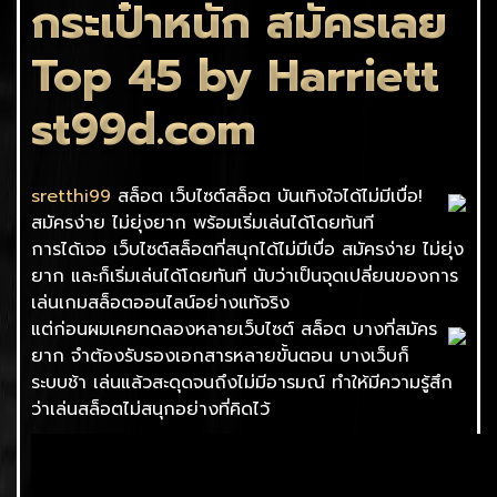
กระเป๋าหนัก สมัครเลย
Top 45 by Harriett
st99d.com
sretthi99
สล็อต เว็บไซต์สล็อต บันเทิงใจได้ไม่มีเบื่อ!
สมัครง่าย ไม่ยุ่งยาก พร้อมเริ่มเล่นได้โดยทันที
การได้เจอ เว็บไซต์สล็อตที่สนุกได้ไม่มีเบื่อ สมัครง่าย ไม่ยุ่ง
ยาก และก็เริ่มเล่นได้โดยทันที นับว่าเป็นจุดเปลี่ยนของการ
เล่นเกมสล็อตออนไลน์อย่างแท้จริง
แต่ก่อนผมเคยทดลองหลายเว็บไซต์ สล็อต บางที่สมัคร
ยาก จำต้องรับรองเอกสารหลายขั้นตอน บางเว็บก็
ระบบช้า เล่นแล้วสะดุดจนถึงไม่มีอารมณ์ ทำให้มีความรู้สึก
ว่าเล่นสล็อตไม่สนุกอย่างที่คิดไว้