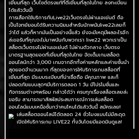
เยี่ยมที่สุด เว็บไซต์ตรงแท้ที่ดีเยี่ยมที่สุดในไทย ลงทะเบียน
ได้แล้ววันนี้!
การเลือกใช้บริการกับLive22เว็บตรงไม่ผ่านเอเย่นต์ ถือ
เป็นโจทย์ยอมได้รับความนิยมสำหรับนักพนันlive22เลยก็
ว่าได้ แล้วก็หากมันเป็นอย่างนี้แล้ว ยังจะมีเหตุมีผลอะไรอีก
ล่ะขอรับที่คุณจะไม่มาพนันกับพวกเรา live22 พวกเราเป็น
สล็อตเว็บตรงไม่ผ่านเอเย่นต์ ไม่ผ่านตัวกลาง เว็บตรง
มาตรฐานสุดยอดที่เยี่ยมที่สุดในไทย จัดเต็มเกมสล็อต
ออนไลน์กว่า 3,000 เกมจากอีกทั้งค่ายหลักและค่ายชั้นนำ
สุดยอดจำนวนมาก ที่สุดของการให้บริการเกมสล็อตที่
เยี่ยมที่สุด มีระบบระเบียบที่น่าเชื่อถือ มีคุณภาพ และก็
ปลอดภัยแบบสุดๆมีบริการตลอด 1 วัน มีโปรโมชั่นและ
กิจกรรมต่างๆพร้อม กล่าวได้ว่า ครบทุกเรื่องสล็อตเลยล่ะ
ขอรับ สามารถมาสัสผัสประสบการณ์การเล่นสล็อต
ออนไลน์แบบเหนือชั้นกว่าคนไหนได้แล้ววันนี้ สมัครเลย!
เล่นสล็อตออนไลน์ได้ตลอด 24 ชั่วโมงแบบไม่มีสะดุด
เปิดให้บริการเกม LIVE22 ทั้งวันโดยมีแอดมินดูแล!