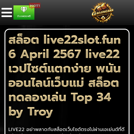
รับเพชรฟรี
สล็อต live22slot.fun
6 April 2567 live22
เวปไซต์แตกง่าย พนัน
ออนไลน์เว็บแม่ สล็อต
ทดลองเล่น Top 34
by Troy
LIVE22 อย่าพลาดกับสล็อตเว็บไซต์ตรงไม่ผ่านเอเย่นต์ที่ดี