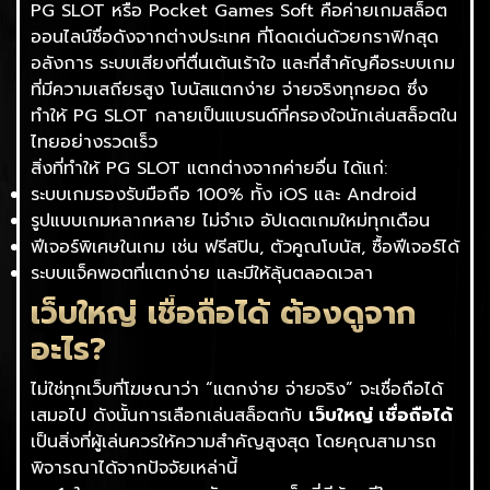
PG SLOT หรือ Pocket Games Soft คือค่ายเกมสล็อต
ออนไลน์ชื่อดังจากต่างประเทศ ที่โดดเด่นด้วยกราฟิกสุด
อลังการ ระบบเสียงที่ตื่นเต้นเร้าใจ และที่สำคัญคือระบบเกม
ที่มีความเสถียรสูง โบนัสแตกง่าย จ่ายจริงทุกยอด ซึ่ง
ทำให้ PG SLOT กลายเป็นแบรนด์ที่ครองใจนักเล่นสล็อตใน
ไทยอย่างรวดเร็ว
สิ่งที่ทำให้ PG SLOT แตกต่างจากค่ายอื่น ได้แก่:
ระบบเกมรองรับมือถือ 100% ทั้ง iOS และ Android
รูปแบบเกมหลากหลาย ไม่จำเจ อัปเดตเกมใหม่ทุกเดือน
ฟีเจอร์พิเศษในเกม เช่น ฟรีสปิน, ตัวคูณโบนัส, ซื้อฟีเจอร์ได้
ระบบแจ็คพอตที่แตกง่าย และมีให้ลุ้นตลอดเวลา
เว็บใหญ่ เชื่อถือได้ ต้องดูจาก
อะไร?
ไม่ใช่ทุกเว็บที่โฆษณาว่า “แตกง่าย จ่ายจริง” จะเชื่อถือได้
เสมอไป ดังนั้นการเลือกเล่นสล็อตกับ
เว็บใหญ่ เชื่อถือได้
เป็นสิ่งที่ผู้เล่นควรให้ความสำคัญสูงสุด โดยคุณสามารถ
พิจารณาได้จากปัจจัยเหล่านี้