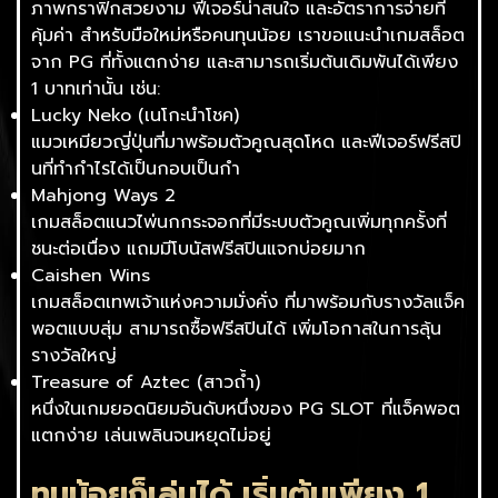
ภาพกราฟิกสวยงาม ฟีเจอร์น่าสนใจ และอัตราการจ่ายที่
คุ้มค่า สำหรับมือใหม่หรือคนทุนน้อย เราขอแนะนำเกมสล็อต
จาก PG ที่ทั้งแตกง่าย และสามารถเริ่มต้นเดิมพันได้เพียง
1 บาทเท่านั้น เช่น:
Lucky Neko (เนโกะนำโชค)
แมวเหมียวญี่ปุ่นที่มาพร้อมตัวคูณสุดโหด และฟีเจอร์ฟรีสปิ
นที่ทำกำไรได้เป็นกอบเป็นกำ
Mahjong Ways 2
เกมสล็อตแนวไพ่นกกระจอกที่มีระบบตัวคูณเพิ่มทุกครั้งที่
ชนะต่อเนื่อง แถมมีโบนัสฟรีสปินแจกบ่อยมาก
Caishen Wins
เกมสล็อตเทพเจ้าแห่งความมั่งคั่ง ที่มาพร้อมกับรางวัลแจ็ค
พอตแบบสุ่ม สามารถซื้อฟรีสปินได้ เพิ่มโอกาสในการลุ้น
รางวัลใหญ่
Treasure of Aztec (สาวถ้ำ)
หนึ่งในเกมยอดนิยมอันดับหนึ่งของ PG SLOT ที่แจ็คพอต
แตกง่าย เล่นเพลินจนหยุดไม่อยู่
ทุนน้อยก็เล่นได้ เริ่มต้นเพียง 1