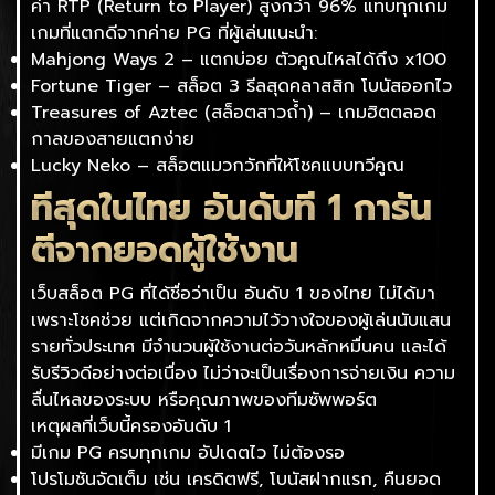
ค่า RTP (Return to Player) สูงกว่า 96% แทบทุกเกม
เกมที่แตกดีจากค่าย PG ที่ผู้เล่นแนะนำ:
Mahjong Ways 2 – แตกบ่อย ตัวคูณไหลได้ถึง x100
Fortune Tiger – สล็อต 3 รีลสุดคลาสสิก โบนัสออกไว
Treasures of Aztec (สล็อตสาวถ้ำ) – เกมฮิตตลอด
กาลของสายแตกง่าย
Lucky Neko – สล็อตแมวกวักที่ให้โชคแบบทวีคูณ
ที่สุดในไทย อันดับที่ 1 การัน
ตีจากยอดผู้ใช้งาน
เว็บสล็อต PG ที่ได้ชื่อว่าเป็น อันดับ 1 ของไทย ไม่ได้มา
เพราะโชคช่วย แต่เกิดจากความไว้วางใจของผู้เล่นนับแสน
รายทั่วประเทศ มีจำนวนผู้ใช้งานต่อวันหลักหมื่นคน และได้
รับรีวิวดีอย่างต่อเนื่อง ไม่ว่าจะเป็นเรื่องการจ่ายเงิน ความ
ลื่นไหลของระบบ หรือคุณภาพของทีมซัพพอร์ต
เหตุผลที่เว็บนี้ครองอันดับ 1
มีเกม PG ครบทุกเกม อัปเดตไว ไม่ต้องรอ
โปรโมชันจัดเต็ม เช่น เครดิตฟรี, โบนัสฝากแรก, คืนยอด