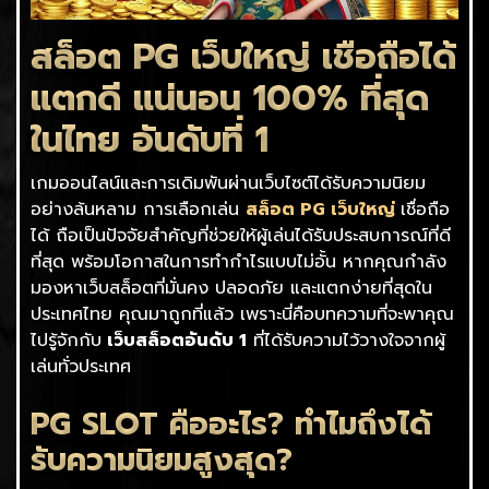
สล็อต PG เว็บใหญ่ เชื่อถือได้
แตกดี แน่นอน 100% ที่สุด
ในไทย อันดับที่ 1
เกมออนไลน์และการเดิมพันผ่านเว็บไซต์ได้รับความนิยม
อย่างล้นหลาม การเลือกเล่น
สล็อต PG เว็บใหญ่
เชื่อถือ
ได้ ถือเป็นปัจจัยสำคัญที่ช่วยให้ผู้เล่นได้รับประสบการณ์ที่ดี
ที่สุด พร้อมโอกาสในการทำกำไรแบบไม่อั้น หากคุณกำลัง
มองหาเว็บสล็อตที่มั่นคง ปลอดภัย และแตกง่ายที่สุดใน
ประเทศไทย คุณมาถูกที่แล้ว เพราะนี่คือบทความที่จะพาคุณ
ไปรู้จักกับ
เว็บสล็อตอันดับ 1
ที่ได้รับความไว้วางใจจากผู้
เล่นทั่วประเทศ
PG SLOT คืออะไร? ทำไมถึงได้
รับความนิยมสูงสุด?