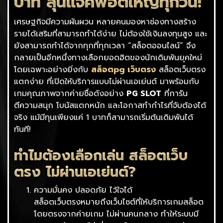
บาท ลุ้นแจ็คพอตใหญ่ทุกวัน!
เศรษฐกิจมีความผันผวน หลายคนมองหาช่องทางสร้าง
รายได้เสริมที่สามารถทำได้ง่าย ไม่ต้องใช้เงินลงทุนสูง และ
ยังสามารถทำได้จากทุกที่ทุกเวลา “สล็อตออนไลน์” จึง
กลายเป็นอีกหนึ่งทางเลือกยอดฮิตของนักเดิมพันยุคใหม่
โดยเฉพาะอย่างยิ่งกับ
สล็อตpg เว็บตรง
สล็อตเว็บตรง
แตกง่าย ที่เปิดให้บริการแบบไม่ผ่านเอเย่นต์ มาพร้อมกับ
เกมคุณภาพจากค่ายชื่อดังอย่าง
PG SLOT
ที่การัน
ตีความสนุก โบนัสแตกหนัก และโอกาสทำกำไรที่จับต้องได้
จริง แม้มีทุนเพียงแค่ 1 บาทก็สามารถเริ่มต้นเดิมพันได้
ทันที!
ทำไมต้องเลือกเล่น สล็อตเว็บ
ตรง ไม่ผ่านเอเย่นต์?
ความมั่นคง ปลอดภัย ไว้ใจได้
สล็อตเว็บตรงหมายถึงเว็บไซต์ที่ให้บริการเกมสล็อต
โดยตรงจากค่ายเกม ไม่ผ่านคนกลาง ทำให้ระบบมี