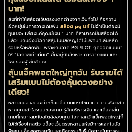
บาท!
สิ่งที่ทำให้สล็อตเว็บตรงแตกต่างจากเว็บทั่วไป คือความ
ยืดหยุ่นในการวางเดิมพัน
สล็อต pg แท้
ไม่จำเป็นต้องมี
ทุนเยอะ เพียงแค่คุณมีเงิน 1 บาท ก็สามารถปั่นสล็อตได้
แล้ว! แถมยังมีโอกาสลุ้นโบนัสใหญ่ได้ไม่แพ้คนที่เล่นหลัก
ร้อยหรือหลักพัน เพราะเกมจาก PG SLOT ถูกออกแบบมา
ให้ “โอกาสเท่าเทียม” ขึ้นอยู่กับจังหวะ การวางแผน และ
โชคของผู้เล่นล้วนๆ
ลุ้นแจ็คพอตใหญ่ทุกวัน รับรายได้
เสริมแบบไม่ต้องลุ้นดวงอย่าง
เดียว!
หลายคนอาจมองว่าสล็อตคือเกมแห่งโชค แต่ความจริงแล้ว
หากคุณเข้าใจระบบของเกม รู้จักบริหารเงิน และเลือกเล่น
เกมที่เหมาะสมกับสไตล์ของคุณ โอกาสคว้าแจ็คพอตใหญ่ก็
ไม่ใช่เรื่องไกลตัว สล็อตเว็บตรงหลายแห่งมีการแจกโบนัส
พิเศษ แจ็คพอตรายวัน และกิจกรรมที่เพิ่มโอกาสในการชนะ