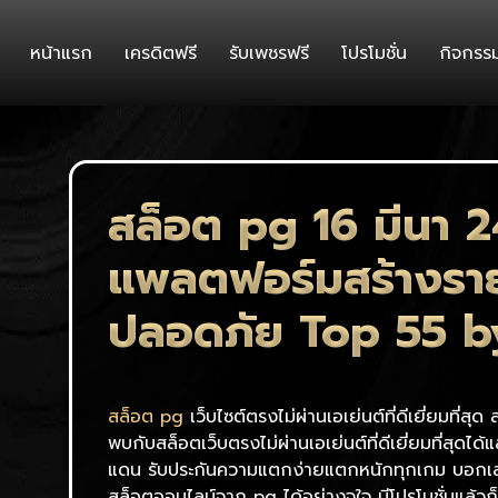
หน้าแรก
เครดิตฟรี
รับเพชรฟรี
โปรโมชั่น
กิจกรร
สล็อต pg 16 มีนา 24
แพลตฟอร์มสร้างราย
ปลอดภัย Top 55 b
สล็อต pg
เว็บไซต์ตรงไม่ผ่านเอเย่นต์ที่ดีเยี่ยมที่สุ
พบกับสล็อตเว็บตรงไม่ผ่านเอเย่นต์ที่ดีเยี่ยมที่สุดได้แ
แดน รับประกันความแตกง่ายแตกหนักทุกเกม บอกเลยค
สล็อตออนไลน์จาก pg ได้อย่างจุใจ มีโปรโมชั่นแล