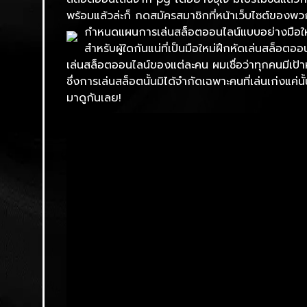
พร้อมแล้วล่ะก็ กดสมัครสมาชิกที่หน้าเว็บไซต์ของพวก
กำหนดแผนการเล่นสล็อตออนไลน์แบบอย่างมือใหม
สำหรับผู้ใดกันแน่ที่เป็นมือใหม่ฝึกหัดเล่นสล็
เล่นสล็อตออนไลน์ของแต่ละคน ผมเชื่อว่าทุกคนมีเป้าห
ซึ่งการเล่นสล็อตนั้นมิได้จำกัดเฉพาะคนที่เล่นเก่งแค
มาดูกันเลย!