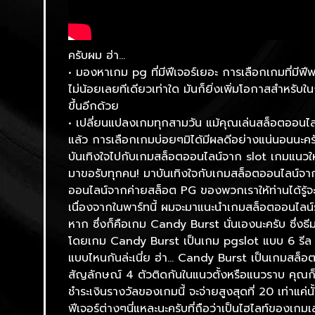
ครับผม ฮ่า…
• มองหาเกม pg ที่มีฟีเจอร์เยอะ การเลือกเกมที่มีฟี
ไม่น้อยเลยทีเดียวเท่าใด มันก็ยิ่งเพิ่มโอกาสสำหรับใ
ขึ้นอีกด้วย
• เปลี่ยนแปลงเกมทุกสามวัน แม้คุณเล่นสล็อตออนไลน์
แล้ว การเลือกเกมบ่อยๆมิได้มีผลดีอย่างแน่นอนนะคร
บันเทิงใจไปกับเกมสล็อตออนไลน์จาก slot เกมแนวใหม่
มาขอรับทุกคน! มาบันเทิงใจกับเกมสล็อตออนไลน์
ออนไลน์จากค่ายสล็อต PG ของพวกเราให้ท่านได้รู้จะก
เนื่องจากในพาร์ทนี้ ผมจะมาแนะนำเกมสล็อตออนไลน์
หาก ซึ่งก็คือเกม Candy Burst นั่นเองนะครับ ซึ่ง
โดยเกม Candy Burst เป็นเกม pgslot แบบ 6 รีล 6 แถว
แบบไหนกันล่ะเนี่ย ฮ่า… Candy Burst เป็นเกมสล็อ
สัญลักษณ์ 4 ตัวติดกันในแนวตั้งหรือแนวราบ คุณก็จ
ชำระเงินรางวัลของเกมนี้ จะจ่ายสูงสุดที่ 20 เท่า
ฟีเจอร์ต่างๆนี่แหละนะครับที่ถือว่าเป็นไฮไลท์ของเกมเ