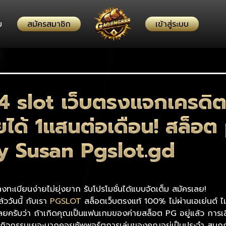
ม
สมัครสมาชิก
เข้าสู่ระบบ
 slot เว็บตรงแจกเครดิตฟร
ได้ 1แสนต่อเดือน! สล็อ
y Susan Pgslot.gd
ด ลงทะเบียนง่ายไม่ยุ่งยาก รับโปรโมชั่นได้แบบจัดเต็ม สมัครเลย!
ล้ววันนี้ กับเรา
PGSLOT
สล็อตเว็บตรงแท้ 100% ไม่ผ่านเอเย่นต์ 
รับว่า ถ้าเกิดคุณเป็นแฟนเกมของค่ายสล็อต PG อยู่แล้ว การเลื
้วก็กิจกรรมเยอะมากคอยซัพพอร์ตการเล่นของคุณอยู่เป็นประจำ สน