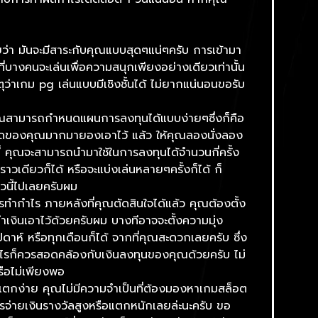
ยว่า มันจะมีสาระกับคุณแบบสุดๆแน่ๆครับ การเข้ามา
ี่บางคนจะเล่นเพื่อความสนุกเพียงอย่างเดียวเท่านั้น
หตุว่าเกม pg เล่นแบบมีเชิงชั้นได้ ไม่ยากแน่นอนขอรับ
ณสามารถกำหนดแผนการลงทุนได้แบบง่ายๆซึ่งก็คือ
มดของคุณมากมายองเอาไว้ แล้ว ให้คุณลองนั่งลอง
งนี้ คุณจะสามารถนำมาใช้ในการลงทุนได้จำนวนกี่ครั้ง
วเดียวก็ได้ หรือจะแบ่งเล่นหลายๆครั้งก็ได้ ก็
ยวนี้ไปเลยครับผม
ำกำไร ภายหลังที่คุณตัดสินใจได้แล้ว คุณต้องตั้ง
เงินเอาไว้ด้วยครับผม บางทีอาจจะตั้งความมุ่ง
ดาห์ หรือทุกเดือนก็ได้ จากที่คุณสะดวกเลยครับ ซึ่ง
ไรก็ควรสอดคล้องกับเงินลงทุนของคุณด้วยครับ ไม่
รือไม่เพียงพอ
ตกง่าย คุณไม่มีความจำเป็นที่ต้องมองหาเกมสล็อต
ารจ่ายเงินรางวัลสูงหรือแตกหนักเลยล่ะนะครับ ขอ