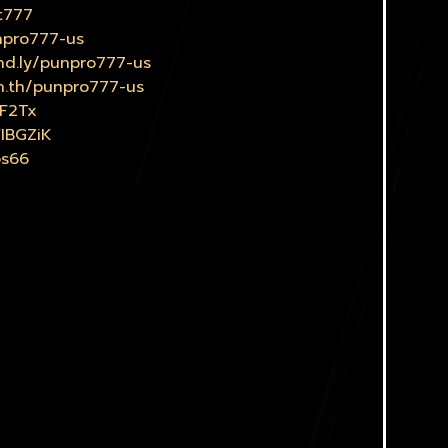
t777
unpro777-us
and.ly/punpro777-us
in.th/punpro777-us
2F2Tx
FIBGZiK
ps66