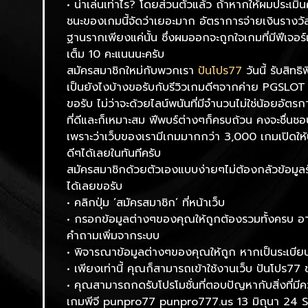
• น่าเล่นเท่าไร? โดยส่วนตัวแล้ว ถ้าหากให้ผมประเ
ชนะของเกมนี้จัดว่าเยอะมาก อัตราการจ่ายเงินรางวั
ฐานรากเพียงแค่นั้น ซึ่งผมออกจะถูกใจเกมที่มีฟีเจ
เต็ม 10 คะแนนนะครับ
สมัครสมาชิกใหม่กับพวกเรา
ปันโปร77
วันนี้ รับสิท
เป็นยังไงบ้างขอรับกับรีวิวเกมดีๆจากค่าย PGSLOT 
ขอรับ ไม่ว่าจะด้วยไลน์พนันที่มีจำนวนไม่ใช่น้อยอัตรก
ที่ดีและก็เหมาะสม ฟีพบร์ต่างๆก็ครบถ้วน คงจะชื่น
เพราะว่าเว็บของเรามีเกมมากกว่า 3,000 เกมเปิดให้
ดีๆได้เลยในทันทีครับ
สมัครสมาชิกด้วยตัวเองแบบง่ายๆไม่ต้องกลัวข้อมูลรั
ได้เลยขอรับ
• คลิกปุ่ม ‘สมัครสมาชิก’ ที่หน้าเว็บ
• กรอกข้อมูลต่างๆของคุณให้ถูกต้องรวมทั้งครบ อาทิ
คำถามเพิ่มจากระบบ
• พิจารณาข้อมูลต่างๆของคุณให้ถูก หากเป็นระเบี
• เพียงเท่านี้ คุณก็สามารถเข้าใช้งานเว็บ ปันโปร7
• คุณสามารถกดรับโปรโมชั่นที่ตอบปัญหากับสิ่งที่
เกมพีจี punpro77 punpro777.us 13 มิถุนา 24