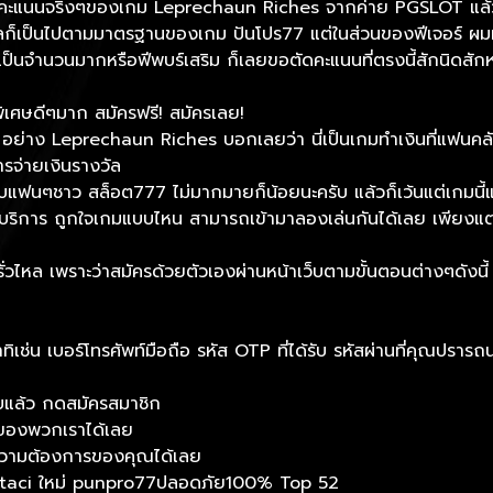
มินคะแนนจริงๆของเกม Leprechaun Riches จากค่าย PGSLOT แล้วนั้
ลก็เป็นไปตามมาตรฐานของเกม ปันโปร77 แต่ในส่วนของฟีเจอร์ ผมมอง
อร์เป็นจำนวนมากหรือฟีพบร์เสริม ก็เลยขอตัดคะแนนที่ตรงนี้สักนิดส
ธิพิเศษดีๆมาก สมัครฟรี! สมัครเลย!
อย่าง Leprechaun Riches บอกเลยว่า นี่เป็นเกมทำเงินที่แฟนคลับพ
ารจ่ายเงินรางวัล
ชอบแฟนๆชาว สล็อต777 ไม่มากมายก็น้อยนะครับ แล้วก็เว้นแต่เกมนี้
บริการ ถูกใจเกมแบบไหน สามารถเข้ามาลองเล่นกันได้เลย เพียงแต่คุ
่วไหล เพราะว่าสมัครด้วยตัวเองผ่านหน้าเว็บตามขั้นตอนต่างๆดังนี้
เช่น เบอร์โทรศัพท์มือถือ รหัส OTP ที่ได้รับ รหัสผ่านที่คุณปรารถ
ยบแล้ว กดสมัครสมาชิก
7 ของพวกเราได้เลย
มีความต้องการของคุณได้เลย
 Staci ใหม่ punpro77ปลอดภัย100% Top 52