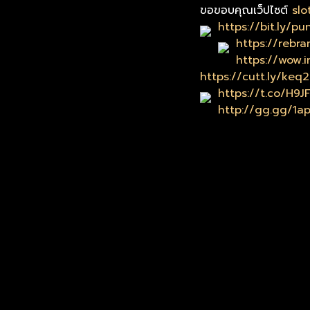
ขอขอบคุณเว็ปไซต์
slo
https://bit.ly/p
https://rebr
https://wow.
https://cutt.ly/keq
https://t.co/H9J
http://gg.gg/1a