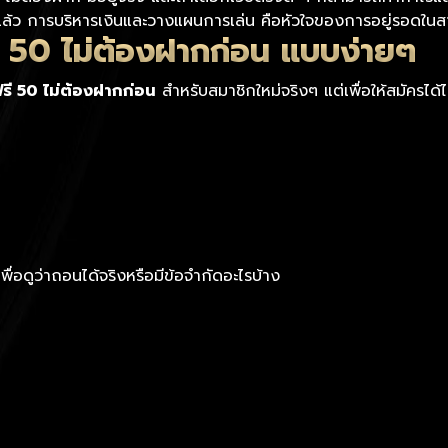
ยแล้ว การบริหารเงินและวางแผนการเล่น คือหัวใจของการอยู่รอดใน
ี 50 ไม่ต้องฝากก่อน แบบง่ายๆ
รี 50 ไม่ต้องฝากก่อน
สำหรับสมาชิกใหม่จริงๆ แต่เพื่อให้สมัครได้
พื่อดูว่าถอนได้จริงหรือมีข้อจำกัดอะไรบ้าง