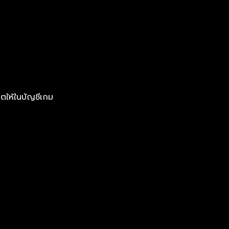
ิตให้ในบัญชีเกม