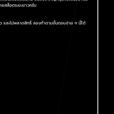
สายสล็อตระยะยาวครับ
ไว และไม่พลาดสิทธิ์ ลองทำตามขั้นตอนง่าย ๆ นี้ได้