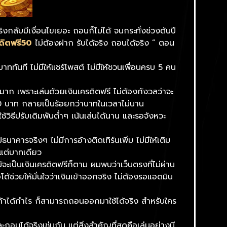
งกลับมีเงื่อนไขเยอะ ถอนก็ไม่ได้ จนกระทั่งช่วงต้นปี
ดิตฟรี50
ไม่ต้องฝาก รับได้จริง ถอนได้จริง ” ตอน
าททันที ไม่มีให้แชร์โพสต์ ไม่มีให้ชวนเพื่อนครบ 5 คน
มาก เพราะเล่นด้วยเงินเครดิตฟรี ไม่ต้องกังวลว่าจะ
50 บาท กลายเป็นร้อยกว่าบาทในเวลาไม่นาน
มใช้วิธีปรับเดิมพันต่ำๆ เน้นเล่นได้นาน และรอจังหวะ
ารจริงๆ ไม่มีการอ้างติดเทิร์นเพิ่ม ไม่มีให้เติม
้แต่บาทเดียว
ะเป็นเงินเครดิตฟรีก็ตาม ผมพบว่าเว็บตรงที่ไม่ผ่าน
ช่วยให้มั่นใจว่าเงินเข้าออกจริง ไม่ต้องรอแอดมิน
ละถ้าได้กำไร ก็สามารถถอนออกมาใช้ได้จริง สำหรับใคร
อนได้จริงเช่นกัน แต่สิ่งสำคัญที่สุดคือเล่นอย่างมี