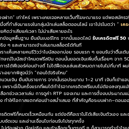
ม่ต้องฝาก” เท่าไหร่ เพราะเคยเจอหลายเว็บที่โฆษณาแรง แต่พอสมัครจริ
นึ่งที่กำลังมาแรงในกลุ่มนักเล่นสล็อตออนไลน์ เขาโปรโมตว่า “
เคร
ยคิดว่าเสียแค่เวลา ไม่น่าเสียหายอะไร
อกข้อมูลพื้นฐาน ยืนยันเบอร์โทร จากนั้นแอดไลน์
รับเครดิตฟรี 50
บ
ริง ๆ และสามารถเข้าเล่นเกมสล็อตได้ทันที
เพราะเห็นหลายคนรีวิวว่าโบนัสออกบ่อย รอบแรก ๆ ยอมรับว่าตื่นเต้น
ษณ์โบนัสเข้าโหมดฟรีสปิน ตอนนั้นยอดเงินเพิ่มขึ้นเรื่อยๆ จาก 
ัตราการได้ฟีเจอร์ค่อนข้างถี่ ไม่ได้ฝืดจนเล่นแล้วหมดภายในไม่กี่นาที ผ
ะอยากพิสูจน์ว่า “ถอนได้จริงไหม”
วนเงิน ยืนยันรายการ จากนั้นรอประมาณ 1–2 นาที เงินก็เข้าแอปธนาค
 เพราะนี่เป็นครั้งแรกที่ผมได้กำไรจากเครดิตฟรีแบบไม่ต้องลงทุนแม
การเลือกช่วงเวลาเล่น การดูค่า RTP ของเกม และการตั้งงบประมาณแม้จ
ต่ง ทำให้โอกาสแตกค่อนข้างสม่ำเสมอ ที่สำคัญคือระบบฝาก–ถอนออโต้
รดิตฟรีก็หมดเร็วเหมือนกัน แต่ข้อดีคือเราไม่ได้เสียเงินตัวเอง แ
ระบบชัดเจน และอ่านเงื่อนไขก่อนรับโปรทุกครั้ง
ไม่ต้องฝาก มีอยู่จริง และถ้าเลือกเว็บตรงดี ๆ ก็สามารถทำกำไรและถ