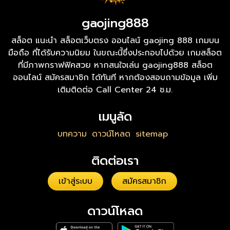
gaojing888
สล็อต แนะนำ สล็อตเว็บตรง ออนไลน์ gaojing 888 เกมบน
มือถือ ที่ได้รับความนิยม ในขณะนี้ซึ่งประกอบไปด้วย เกมสล็อต
ที่มีภาพกราฟฟิคสวย หากสนใจเล่น gaojing888 สล็อต
ออนไลน์ สมัครสมาชิก ได้ทันที หากต้องสอบถามข้อมูล เพิ่ม
เติมติดต่อ Call Center 24 ช.ม.
เมนูลัด
บทความ
ดาวน์โหลด
sitemap
ติดต่อเรา
เข้าสู่ระบบ
สมัครสมาชิก
ดาวน์โหลด