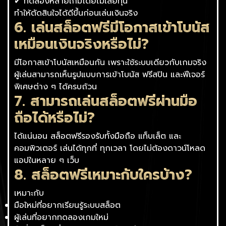
✔ ทดลองหลายเกมโดยไม่เสียทุน
ทำให้ตัดสินใจได้ดีขึ้นก่อนเล่นเงินจริง
6. เล่นสล็อตฟรีมีโอกาสเข้าโบนัส
เหมือนเงินจริงหรือไม่?
มีโอกาสเข้าโบนัสเหมือนกัน เพราะใช้ระบบเดียวกับเกมจริง
ผู้เล่นสามารถเห็นรูปแบบการเข้าโบนัส ฟรีสปิน และฟีเจอร์
พิเศษต่าง ๆ ได้ครบถ้วน
7. สามารถเล่นสล็อตฟรีผ่านมือ
ถือได้หรือไม่?
ได้แน่นอน สล็อตฟรีรองรับทั้งมือถือ แท็บเล็ต และ
คอมพิวเตอร์ เล่นได้ทุกที่ ทุกเวลา โดยไม่ต้องดาวน์โหลด
แอปในหลาย ๆ เว็บ
8. สล็อตฟรีเหมาะกับใครบ้าง?
เหมาะกับ
มือใหม่ที่อยากเรียนรู้ระบบสล็อต
ผู้เล่นที่อยากทดลองเกมใหม่