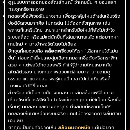
ดูรูปแบบการออกของสัญลักษณ์ ว่าเกมนั้น ๆ ชอบออก
กระจุกหรือกระจาย
ทดลองซื้อฟีเจอร์ในบางเกม เพื่อดูว่าคุ้มไหมถ้าเล่นเงินจริง
ข้อดีชัดเจนมากคือ ไม่กดดัน ไม่ต้องกลัวทุนหาย เล่น
พลาดก็แค่เริ่มใหม่ เหมาะมากสำหรับมือใหม่ที่ยังไม่เข้าใจ
ระบบสล็อต หรือแม้แต่นักปั่นที่เล่นมานานแล้ว แต่อยากหา
เกมใหม่ ๆ มาเข้าพอร์ตโดยไม่เสี่ยง
อีกจุดที่ผมชอบคือ
สล็อตฟรี
ช่วยให้เรา “เลือกเกมได้แม่น
ขึ้น” ก่อนหน้านี้ผมเคยสุ่มเลือกเกมจากชื่อดังหรือกราฟิก
สวย ๆ แต่พอได้ทดลองฟรี ทำให้รู้ว่าเกมไหนเหมาะกับ
สไตล์ตัวเอง บางเกมภาพสวยแต่จ่ายยาก บางเกมดู
ธรรมดาแต่แตกบ่อย พอรู้แบบนี้ เวลาไปเล่นเงินจริงก็
วางแผนได้ดีขึ้นเยอะ
สำหรับคนที่เป็นสายปั่น ผมมองว่า เล่นสล็อตฟรีคือทาง
เลือกใหม่ที่ควรใช้ให้เป็น ไม่ใช่แค่เล่นสนุก แต่ใช้เป็นเครื่องมือ
เรียนรู้ ทดลอง และวางกลยุทธ์ ยิ่งสมัยนี้หลายเว็บให้
ทดลองเล่นได้เหมือนระบบจริง แทบไม่ต่างจากการเล่นด้วย
เงินเลย
ถ้าคุณเป็นคนที่อยากเล่น
สล็อตแตกหนัก
แต่ไม่อยาก