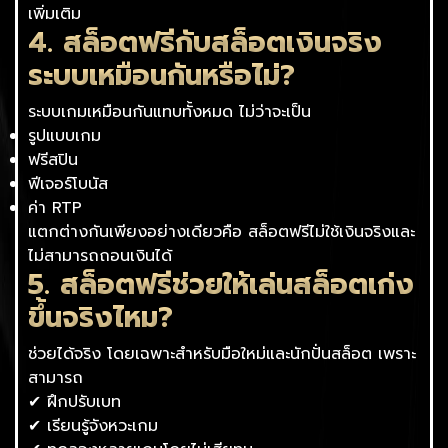
เพิ่มเติม
4. สล็อตฟรีกับสล็อตเงินจริง
ระบบเหมือนกันหรือไม่?
ระบบเกมเหมือนกันแทบทั้งหมด ไม่ว่าจะเป็น
รูปแบบเกม
ฟรีสปิน
ฟีเจอร์โบนัส
ค่า RTP
แตกต่างกันเพียงอย่างเดียวคือ สล็อตฟรีไม่ใช้เงินจริงและ
ไม่สามารถถอนเงินได้
5. สล็อตฟรีช่วยให้เล่นสล็อตเก่ง
ขึ้นจริงไหม?
ช่วยได้จริง โดยเฉพาะสำหรับมือใหม่และนักปั่นสล็อต เพราะ
สามารถ
✔ ฝึกปรับเบท
✔ เรียนรู้จังหวะเกม