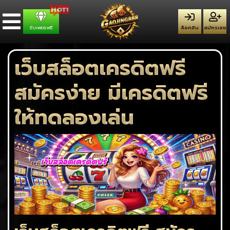
รับเพชรฟรี
ล็อคอิน
สมัครเลย
เว็บสล็อตเครดิตฟรี
สมัครง่าย มีเครดิตฟรี
ให้ทดลองเล่น