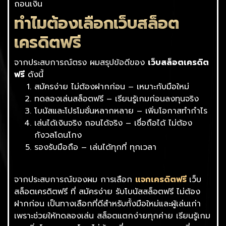
ถอนเงิน
ทำไมต้องเลือกเว็บสล็อต
เครดิตฟรี
จากประสบการณ์ตรง ผมสรุปข้อดีของ
เว็บสล็อตเครดิต
ฟรี
ดังนี้
สมัครง่าย ไม่ต้องฝากก่อน – เหมาะกับมือใหม่
ทดลองเล่นสล็อตฟรี – เรียนรู้เกมก่อนลงทุนจริง
โบนัสและโปรโมชั่นหลากหลาย – เพิ่มโอกาสทำกำไร
เล่นได้เงินจริง ถอนได้จริง – เชื่อถือได้ ไม่ต้อง
กังวลโดนโกง
รองรับมือถือ – เล่นได้ทุกที่ ทุกเวลา
จากประสบการณ์ของผม การเลือก
แจกเครดิตฟรี
เว็บ
สล็อตเครดิตฟรี ที่ สมัครง่าย รับโบนัสสล็อตฟรี ไม่ต้อง
ฝากก่อน เป็นทางเลือกที่ดีสำหรับทั้งมือใหม่และผู้เล่นเก่า
เพราะช่วยให้ทดลองเล่น สล็อตแตกง่ายทุกค่าย เรียนรู้เกม