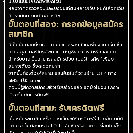
มีโปรโมชั่นเครดิตฟรีชัดเจน
หลังจากตรวจสอบและเปรียบเทียบหลายเว็บ ผมก็เลือกเว็บ
ที่ตรงกับความต้องการที่สุด
ขั้นตอนที่สอง: กรอกข้อมูลสมัคร
สมาชิก
นี่เป็นขั้นตอนที่ง่ายมาก ผมแค่กรอกข้อมูลพื้นฐาน เช่น ชื่อ-
นามสกุล เบอร์โทรศัพท์ และบัญชีธนาคาร (หรือวอเลท)
สำหรับบางเว็บสามารถสมัครด้วย เบอร์โทรศัพท์เพียง
อย่างเดียว ซึ่งสะดวกมาก
จากนั้นก็จะตั้งรหัสผ่าน และยืนยันตัวตนผ่าน OTP ทาง
SMS หรือ Email
ตอนนี้รู้สึกว่าสมัครเสร็จเรียบร้อยแล้ว แต่ยังไม่จบ เพราะ
ต้องยืนยันเครดิตฟรี
ขั้นตอนที่สาม: รับเครดิตฟรี
เมื่อสมัครสมาชิกเสร็จ บางเว็บจะให้เครดิตฟรี โดยอัตโนมัติ
แต่บางเว็บต้องกรอกโค้ดโปรโมชั่นหรือทำตามเงื่อนไขเล็ก
น้อย เช่น กดรับโปรโมชั่นในหน้าเว็บ