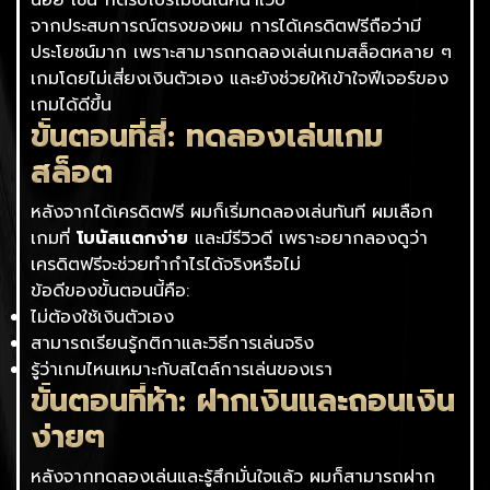
จากประสบการณ์ตรงของผม การได้เครดิตฟรีถือว่ามี
ประโยชน์มาก เพราะสามารถทดลองเล่นเกมสล็อตหลาย ๆ
เกมโดยไม่เสี่ยงเงินตัวเอง และยังช่วยให้เข้าใจฟีเจอร์ของ
เกมได้ดีขึ้น
ขั้นตอนที่สี่: ทดลองเล่นเกม
สล็อต
หลังจากได้เครดิตฟรี ผมก็เริ่มทดลองเล่นทันที ผมเลือก
เกมที่
โบนัสแตกง่าย
และมีรีวิวดี เพราะอยากลองดูว่า
เครดิตฟรีจะช่วยทำกำไรได้จริงหรือไม่
ข้อดีของขั้นตอนนี้คือ:
ไม่ต้องใช้เงินตัวเอง
สามารถเรียนรู้กติกาและวิธีการเล่นจริง
รู้ว่าเกมไหนเหมาะกับสไตล์การเล่นของเรา
ขั้นตอนที่ห้า: ฝากเงินและถอนเงิน
ง่ายๆ
หลังจากทดลองเล่นและรู้สึกมั่นใจแล้ว ผมก็สามารถฝาก