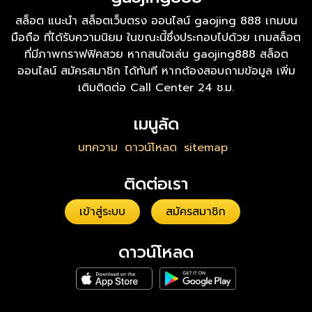
สล็อต แนะนำ สล็อตเว็บตรง ออนไลน์ gaojing 888 เกมบน
มือถือ ที่ได้รับความนิยม ในขณะนี้ซึ่งประกอบไปด้วย เกมสล็อต
ที่มีภาพกราฟฟิคสวย หากสนใจเล่น gaojing888 สล็อต
ออนไลน์ สมัครสมาชิก ได้ทันที หากต้องสอบถามข้อมูล เพิ่ม
เติมติดต่อ Call Center 24 ช.ม.
เมนูลัด
บทความ
ดาวน์โหลด
sitemap
ติดต่อเรา
เข้าสู่ระบบ
สมัครสมาชิก
ดาวน์โหลด