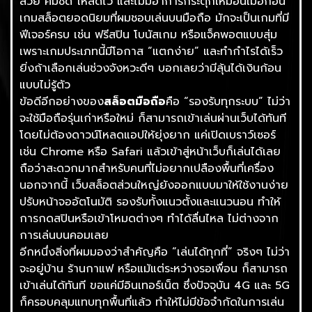
สวย คมชัด โหลดไว และไม่มีอาการกระตุกเหมือนเมื่อก่อน
เกมสล็อตยอดนิยมที่ผมชอบเล่นบนมือถือ มักจะเป็นเกมที่มี
ฟีเจอร์ครบ เช่น ฟรีสปิน โบนัสเกม หรือแจ็คพอตแบบสุ่ม
เพราะเกมประเภทนี้มีโอกาส “แตกง่าย” และทำกำไรได้เร็ว
ยิ่งถ้าเลือกเล่นช่วงจังหวะดีๆ บอกเลยว่ามีลุ้นได้เงินก้อน
แบบไม่รู้ตัว
ข้อดีอีกอย่างของ
สล็อตมือถือ
คือ “รองรับทุกระบบ” ไม่ว่า
จะใช้มือถือรุ่นเก่าหรือใหม่ ก็สามารถเข้าเล่นผ่านเว็บได้ทันที
โดยไม่ต้องดาวน์โหลดแอปให้ยุ่งยาก แค่เปิดเบราว์เซอร์
เช่น Chrome หรือ Safari แล้วเข้าสู่หน้าเว็บก็เล่นได้เลย
ถือว่าสะดวกมากสำหรับคนที่ไม่อยากเปลืองพื้นที่เครื่อง
นอกจากนี้ เว็บสล็อตส่วนใหญ่ยังออกแบบมาให้ใช้งานง่าย
ปรับหน้าจออัตโนมัติ รองรับทั้งแนวตั้งและแนวนอน ทำให้
การกดสปินหรือเข้าโหมดต่างๆ ทำได้ลื่นไหล ไม่ต่างจาก
การเล่นบนคอมเลย
อีกหนึ่งสิ่งที่ผมมองว่าสำคัญคือ “เล่นได้ทุกที่” จริงๆ ไม่ว่า
จะอยู่บ้าน ร้านกาแฟ หรือแม้แต่ระหว่างรอเพื่อน ก็สามารถ
เข้าเล่นได้ทันที ขอแค่มีอินเทอร์เน็ต ซึ่งปัจจุบัน 4G และ 5G
ก็ครอบคลุมแทบทุกพื้นที่แล้ว ทำให้ไม่มีข้อจำกัดในการเล่น