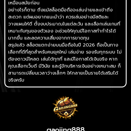
เหมือนสมัยก่อน
อย่างไรก็ตาม ถึงแม้สล็อตมือถือจะเล่นง่ายและเข้าถึง
สะดวก แต่ผมอยากแนะนำว่า ควรเล่นอย่างมีสติและ
วางแผนให้ดี ตั้งงบประมาณในแต่ละวัน และเลือกเล่นเกมที่
เหมาะกับทุนของตัวเอง จะช่วยให้คุณมีโอกาสทำกำไรได้
มากขึ้น และลดความเสี่ยงจากการขาดทุน
สรุปแล้ว สล็อตแตกง่ายบนมือถือในปี 2026 ถือเป็นทาง
เลือกที่ดีที่สุดสำหรับคนยุคใหม่ เล่นง่าย รองรับทุกระบบ ไม่
ต้องดาวน์โหลด เล่นได้ทุกที่ และมีโอกาสได้เงินจริง หาก
คุณเลือกเว็บดี มีวินัย และรู้จักบริหารเงินอย่างเหมาะสม ก็
สามารถเปลี่ยนเวลาว่างเล็กๆ ให้กลายเป็นรายได้เสริมได้
จริงครับ
gaojing888