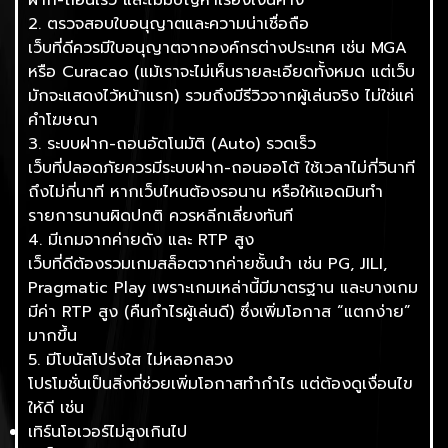
2. ตรวจสอบใบอนุญาตและความน่าเชื่อถือ
เว็บที่ดีควรมีใบอนุญาตจากองค์กรต่างประเทศ เช่น MGA
หรือ Curacao (แม้เราจะไม่เห็นรายละเอียดทั้งหมด แต่เว็บ
มักจะแสดงไว้หน้าแรก) รวมถึงมีรีวิวจากผู้เล่นจริง ไม่ใช่แค่
คำโฆษณา
3. ระบบฝาก-ถอนอัตโนมัติ (Auto) รวดเร็ว
เว็บที่ปลอดภัยควรมีระบบฝาก-ถอนออโต้ ใช้เวลาไม่กี่วินาที
ถึงไม่กี่นาที หากเว็บไหนต้องรอนาน หรือให้แอดมินทำ
รายการนานผิดปกติ ควรหลีกเลี่ยงทันที
4. มีเกมจากค่ายดัง และ RTP สูง
เว็บที่ดีต้องรวมเกมสล็อตจากค่ายชั้นนำ เช่น PG, JILI,
Pragmatic Play เพราะเกมเหล่านี้มีมาตรฐาน และบางเกม
มีค่า RTP สูง (คืนกำไรผู้เล่นดี) ซึ่งเพิ่มโอกาส “แตกง่าย”
มากขึ้น
5. มีโบนัสโปร่งใส ไม่หลอกลวง
โปรโมชั่นเป็นสิ่งที่ช่วยเพิ่มโอกาสทำกำไร แต่ต้องดูเงื่อนไข
ให้ดี เช่น
เทิร์นโอเวอร์ไม่สูงเกินไป