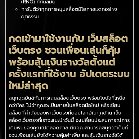
(RNG) ที่ทันสมัย
การันตีว่าทุกการหมุนสล็อตมีโอกาสแตกอย่าง
ยุติธรรม
กดเข้ามาใช้งานกับ เว็บสล็อต
เว็บตรง ชวนเพื่อนเล่นก็คุ้ม
พร้อมลุ้นเงินรางวัลตั้งแต่
ครั้งแรกที่ใช้งาน อัปเดตระบบ
ใหม่ล่าสุด
สนุกสุดมันส์กับการเล่นสล็อตเว็บตรง พร้อมโบนัสที่เหนือ
กว่าใคร ไม่ว่าคุณจะเป็นสายปั่นสล็อตมือใหม่ หรือเซียน
สล็อตที่กำลังมองหาเว็บตรงที่ตอบโจทย์ในทุกด้าน เว็บ
สล็อตเว็บตรงที่เราจะแนะนำวันนี้ จะเปลี่ยนประสบการณ์การ
เดิมพันของคุณไปตลอดกาล ที่นี่คุณสามารถสนุกได้เต็มที่
ชวนเพื่อนเล่นยังได้ความคุ้มค่าเพิ่ม และลุ้นเงินรางวัลได้