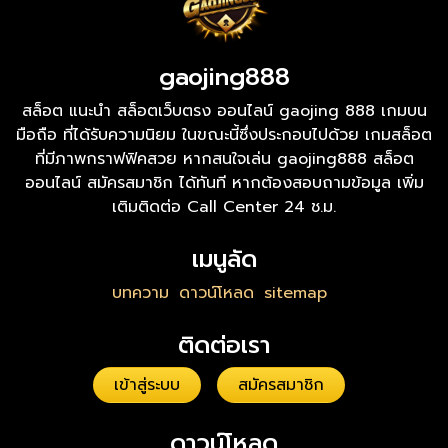
gaojing888
สล็อต แนะนำ สล็อตเว็บตรง ออนไลน์ gaojing 888 เกมบน
มือถือ ที่ได้รับความนิยม ในขณะนี้ซึ่งประกอบไปด้วย เกมสล็อต
ที่มีภาพกราฟฟิคสวย หากสนใจเล่น gaojing888 สล็อต
ออนไลน์ สมัครสมาชิก ได้ทันที หากต้องสอบถามข้อมูล เพิ่ม
เติมติดต่อ Call Center 24 ช.ม.
เมนูลัด
บทความ
ดาวน์โหลด
sitemap
ติดต่อเรา
เข้าสู่ระบบ
สมัครสมาชิก
ดาวน์โหลด