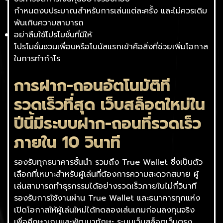
กำหนดงบประมาณสำหรับการเล่นแต่ละครั้ง และไม่ควรเดิม
พันเกินความสามารถ
อย่าลืมใช้โปรโมชั่นที่มีให้
โปรโมชั่นชวนเพื่อนหรือโบนัสแรกเข้าคือสิ่งที่ช่วยเพิ่มโอกาส
ในการทำกำไร
การฝาก-ถอนอัตโนมัติที่
รวดเร็วที่สุด เว็บสล็อตใหม่ใน
ปีนี้มีระบบฝาก-ถอนที่รวดเร็ว
ภายใน 10 วินาที
รองรับทุกธนาคารชั้นนำ รวมถึง True Wallet ซึ่งเป็นตัว
เลือกที่เหมาะสำหรับผู้เล่นที่ต้องการความสะดวกสบาย ผู้
เล่นสามารถทำธุรกรรมได้อย่างรวดเร็วภายในไม่กี่วินาที
รองรับการใช้งานผ่าน True Wallet และธนาคารทุกแห่ง
เปิดโอกาสให้ผู้เล่นใหม่ได้ทดลองเล่นเกมก่อนลงทุนจริง
เพื่อศึกษาเกมและพัฒนาทักษะ ระบบเว็บสล็อตเว็บตรง