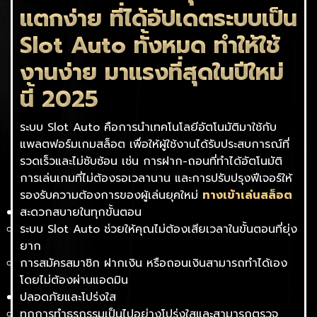
แตกง่าย ที่ได้อัปเดตระบบเป็น
Slot Auto ทั้งหมด ทำให้ใช้
งานง่าย มาแรงที่สุดในปีใหม่
นี้ 2025
ระบบ Slot Auto คือการนำเทคโนโลยีอัตโนมัติมาใช้กับ
แพลตฟอร์มเกมสล็อต เพื่อให้ผู้ใช้งานได้รับประสบการณ์ที่
รวดเร็วและไม่ซับซ้อน เช่น การฝาก-ถอนที่ทำได้อัตโนมัติ
การเล่นเกมที่ไม่ต้องรอเวลานาน และการปรับปรุงฟีเจอร์ให้
รองรับความต้องการของผู้เล่นยุคใหม่
ทางเข้าเล่นสล็อต
สะดวกสบายในทุกขั้นตอน
ระบบ Slot Auto ช่วยให้คุณไม่ต้องเสียเวลาในขั้นตอนที่ยุ่ง
ยาก
การสมัครสมาชิก ฝากเงิน หรือถอนเงินสามารถทำได้เอง
โดยไม่ต้องผ่านแอดมิน
ปลอดภัยและโปร่งใส
ทุกการทำธุรกรรมเป็นไปอย่างโปร่งใสและสามารถตรวจ