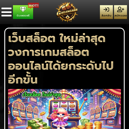
รับเพชรฟรี
ล็อคอิน
สมัครเลย
เว็บสล็อต ใหม่ล่าสุด
วงการเกมสล็อต
ออนไลน์ได้ยกระดับไป
อีกขั้น