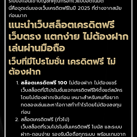
ระบบจะโอนเข้าบัญชีที่คุณกรอกไว้แบบอัตโนมัติ
นี่คือจุดเด่นของเว็บเครดิตฟรีในปี 2025 ที่ต่างจากสมัย
ก่อนมาก
แนะนำเว็บสล็อตเครดิตฟรี
เว็บตรง แตกง่าย ไม่ต้องฝาก
เล่นผ่านมือถือ
เว็บที่มีโปรโมชั่น เครดิตฟรี ไม่
ต้องฝาก
สล็อตเครดิตฟรี 100
ไม่ต้องฝาก ไม่ต้องแชร์
เว็บสล็อตที่มีโปรโมชั่นแจกเครดิตฟรีให้ตั้งแต่สมัคร
โดยไม่ต้องฝากเงินก่อน เหมาะสำหรับคนที่อยาก
ทดลองเล่นและหาโอกาสทำกำไรโดยไม่ต้องลงทุน
ก่อน
สล็อตเครดิตฟรี (ทั่วไป)
เว็บสล็อตที่รวมโปรโมชั่นเครดิตฟรี โบนัส และระบบ
ฝาก-ถอนง่าย รองรับมือถือทุกระบบ พร้อมเกมจาก