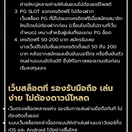
ค่ายใหญ่หลายค่ายให้เล่นแบบไม่ต้องแชร์โพสต์
PG SLOT แจกเครดิตฟรี ไม่ต้องฝาก
เว็บสล็อต PG ที่มีโปรแจกเครดิตฟรีเมื่อสมัครสมาชิก
ใหม่โดยไม่ต้องฝากก่อน (เงื่อนไขเป็นไปตามที่เว็บ
กำหนด) เหมาะสำหรับผู้เล่นที่ชอบเกม PG ล็อต
เครดิตฟรี 50-200 บาท สมัครรับเลย
บางเว็บมีโปรโมชั่นแจกเครดิตตั้งแต่ 50 ถึง 200
บาท หลังจากสมัครและยืนยันเบอร์โทร หรือยืนยันตัว
ตนผ่านระบบอัตโนมัติ ซึ่งให้โอกาสลองเกมจริงก่อน
เริ่มลงทุนเอง
เว็บสล็อตที่ รองรับมือถือ เล่น
ง่าย ไม่ต้องดาวน์โหลด
เว็บตรงสล็อตหลายแห่ง รองรับการเล่นผ่านมือถือทันที ไม่
ต้องติดตั้งแอป
ระบบเว็บสล็อตเหล่านี้ออกแบบให้เข้าเล่นผ่านเบราว์เซอร์ทั้ง
iOS และ Android ได้อย่างลื่นไหล