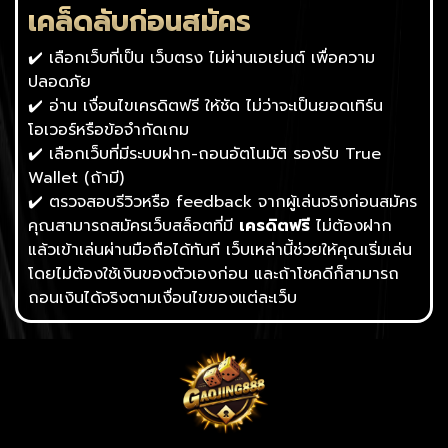
เคล็ดลับก่อนสมัคร
✔️ เลือกเว็บที่เป็น เว็บตรง ไม่ผ่านเอเย่นต์ เพื่อความ
ปลอดภัย
✔️ อ่าน เงื่อนไขเครดิตฟรี ให้ชัด ไม่ว่าจะเป็นยอดเทิร์น
โอเวอร์หรือข้อจำกัดเกม
✔️ เลือกเว็บที่มีระบบฝาก-ถอนอัตโนมัติ รองรับ True
Wallet (ถ้ามี)
✔️ ตรวจสอบรีวิวหรือ feedback จากผู้เล่นจริงก่อนสมัคร
คุณสามารถสมัครเว็บสล็อตที่มี
เครดิตฟรี
ไม่ต้องฝาก
แล้วเข้าเล่นผ่านมือถือได้ทันที เว็บเหล่านี้ช่วยให้คุณเริ่มเล่น
โดยไม่ต้องใช้เงินของตัวเองก่อน และถ้าโชคดีก็สามารถ
ถอนเงินได้จริงตามเงื่อนไขของแต่ละเว็บ