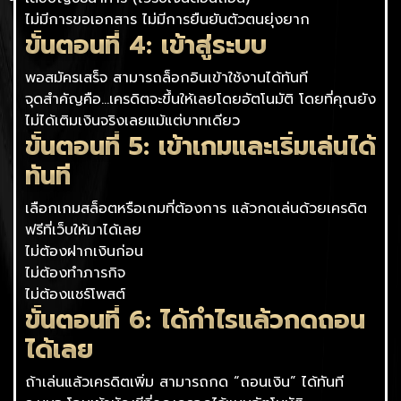
ไม่มีการขอเอกสาร ไม่มีการยืนยันตัวตนยุ่งยาก
ขั้นตอนที่ 4: เข้าสู่ระบบ
พอสมัครเสร็จ สามารถล็อกอินเข้าใช้งานได้ทันที
จุดสำคัญคือ…เครดิตจะขึ้นให้เลยโดยอัตโนมัติ โดยที่คุณยัง
ไม่ได้เติมเงินจริงเลยแม้แต่บาทเดียว
ขั้นตอนที่ 5: เข้าเกมและเริ่มเล่นได้
ทันที
เลือกเกมสล็อตหรือเกมที่ต้องการ แล้วกดเล่นด้วยเครดิต
ฟรีที่เว็บให้มาได้เลย
ไม่ต้องฝากเงินก่อน
ไม่ต้องทำภารกิจ
ไม่ต้องแชร์โพสต์
ขั้นตอนที่ 6: ได้กำไรแล้วกดถอน
ได้เลย
ถ้าเล่นแล้วเครดิตเพิ่ม สามารถกด “ถอนเงิน” ได้ทันที