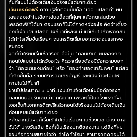
ทันทีแบบไม่ต้องเติมเงินจริงแม้แต่บาทเดียว
เว็บเครดิตฟรี
ความรู้สึกตอนนั้นคือ “เออ…แปลกดี” ผม
เลยลองเข้าไปเลือกเล่นสล็อตที่คุ้นๆ แล้วกดเล่นด้วย
เครดิตฟรีที่ได้มา ตอนแรกก็ไม่ได้คาดหวังอะไร คิดว่าเดี๋ยว
คงมีเงื่อนไขแปลกๆ โผล่มาทีหลังแน่ แต่เล่นไปสักพักกลับ
ได้กำไรเพิ่มขึ้นเรื่อยๆ จนเครดิตเริ่มเยอะกว่าตอนแรกพอ
สมควร
จุดที่ทำให้ผมเริ่มเชื่อจริงๆ คือปุ่ม “ถอนเงิน” ผมลองกด
ถอนไปแบบไม่ได้หวังอะไร คิดว่าเดี๋ยวต้องมีข้อความบอก
ว่า “ต้องเติมเงินก่อน” หรือ “ต้องทำยอดเทิร์นเพิ่ม” แต่สิ่ง
ที่เกิดขึ้นคือ ระบบให้กรอกเลขบัญชี และแจ้งว่าจะโอนให้
ภายในไม่กี่นาที
ผ่านไปประมาณ 3 นาที…เงินเข้าแจ้งเตือนในมือถือจริงๆ
ตอนนั้นยอมรับเลยว่าตกใจมาก เพราะนี่เป็นครั้งแรกที่ผม
เจอเว็บที่แจกเครดิตฟรีแล้วถอนได้จริงแบบไม่ต้องเติมเงิน
ก่อนเลยแม้แต่บาทเดียว
หลังจากนั้นผมก็เริ่มเข้าไปเล่นเรื่อยๆ ในช่วงเวลาว่าง บาง
วันได้ บางวันเสีย ซึ่งก็เป็นเรื่องปกติของเกม แต่สิ่งที่ผม
ชอบคือความสบายใจว่า ถ้าได้กำไรมา สามารถกดถอนได้