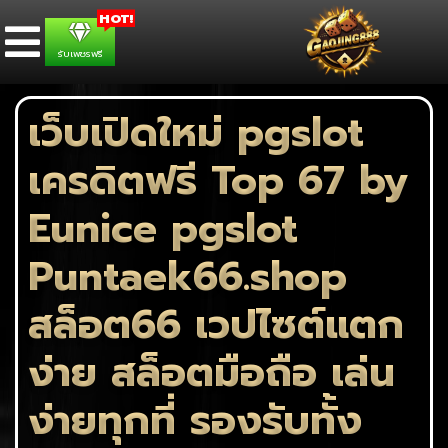
รับเพชรฟรี
เว็บเปิดใหม่ pgslot
เครดิตฟรี Top 67 by
Eunice pgslot
Puntaek66.shop
สล็อต66 เวปไซต์แตก
ง่าย สล็อตมือถือ เล่น
ง่ายทุกที่ รองรับทั้ง