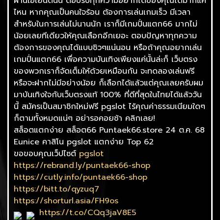
ผ่านเอเย่นต์นั้น ตอบรับทุกความอยากได้ของคุณได้มากแค่
ไหน หากคุณเป็นคนใจร้อน ต้องการเล่นเกมเร็ว มีเวลา
สำหรับในการเล่นไม่นานนัก เราก็มีเกมปั่นแตก66 มากไม่
น้อยเลยทีเดียวให้คุณเลือกอีกเยอะ ตอบปัญหาทุกความ
ต้องการของคุณได้แบบชิวๆแน่นอน หรือถ้าคุณอยากเล่น
เกมปั่นแตก66 เพื่อความบันเทิงเพียงแค่นั้นล่ะก็ เว็บตรง
ของพวกเราก็จัดเต็มให้ด้วยเหมือนกัน จะทดลองเล่นฟรี
หรือจะฝากไม่มีอย่างน้อย ก็เลือกได้แล้วแต่คุณเลยครับผม
มาบันเทิงใจกับเว็บตรงแท้ 100% ที่ดีที่สุดในไทยได้แล้ววัน
นี้ สมัครเป็นสมาชิกใหม่ฟรี pgslot ไร้คุณค่าธรรมเนียมใดๆ
ก็ตามทั้งหมดแน่ๆ อย่ารอคอยช้า คลิกเลย!
สล็อตแตกง่าย สล็อต66 Puntaek66.store 24 ต.ค. 68
Eunice คาสิโน pgslot แตกง่าย Top 62
ขอขอบคุณเว็ปไซต์
pgslot
https://rebrand.ly/puntaek66-shop
https://cutly.info/puntaek66-shop
https://bitt.to/qyzuq7
https://shorturl.asia/FH9os
https://t.co/CQq3jaV8E5