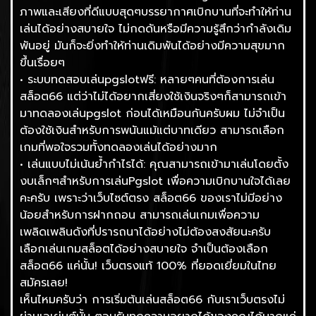
ภาพและเสียงที่ดีแบบสุดๆบรรยากาศเบิกบานที่จะทำให้ท่าน
เล่นได้อย่างสบายใจ ไม่กดดันหรือมีความรู้สึกว่ากำลังเดิม
พันอยู่ มันก็จะยิ่งทำให้ท่านเดิมพันได้อย่างมีความสุขมาก
ขึ้นเรื่อยๆ
• ระบบทดสอบเล่นpgslotฟรี: หลายๆคนที่ต้องการเล่น
สล็อต66 แต่ว่าไม่ได้อยากเสี่ยงใช้เงินจริงๆก็สามารถเข้า
มาทดลองเล่นpgslot ก่อนได้เหมือนกันครับผม ไม่จำเป็น
ต้องใช้เงินสำหรับการพนันแม้แต่บาทเดียว สามารถเลือก
เกมที่พอใจรวมทั้งทดลองเล่นได้อย่างมาก
• เล่นแบบไม่เน้นย้ำกำไรได้: คุณสามารถเข้ามาเล่นโดยตั้ง
งบเล็กๆสำหรับการเล่นPgslot เพื่อความเบิกบานใจได้เลย
คะครับ เพราะว่าเว็บไซต์ตรง สล็อต66 ของเราไม่มีอย่าง
น้อยสำหรับการฝากถอน สามารถเล่นเกมเพื่อความ
เพลิดเพลินดังที่ปรารถนาได้อย่างไม่ต้องสงสัยนะครับ
เลือกเล่นเกมสล็อตได้อย่างสบายใจ จำเป็นต้องเลือก
สล็อต66 แค่นั้น! เว็บตรงแท้ 100% ที่ยอดเยี่ยมในไทย
สมัครเลย!
เห็นไหมครับว่า การเริ่มต้นเล่นสล็อต66 กับเราเว็บตรงไม่