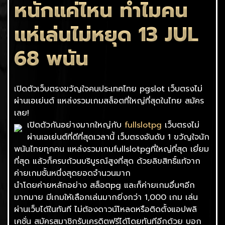
หนักแค่ไหน ทำไมคน
แห่เล่นไม่หยุด 13 JUL
68 พนัน
เปิดตัวเว็บตรงขวัญใจคนประเทศไทย pgslot เว็บตรงไม่
ผ่านเอเย่นต์ แหล่งรวมเกมสล็อตที่ใหญ่ที่สุดในไทย สมัคร
เลย!
เปิดตัวกันอย่างมากใหญ่กับ
fullslotpg
เว็บตรงไม่
ผ่านเอเย่นต์ที่ดีที่สุดเวลานี้ เว็บตรงอันดับ 1 ขวัญใจนัก
พนันไทยทุกคน แหล่งรวมเกมfullslotpgที่ใหญ่ที่สุด เยี่ยม
ที่สุด แล้วก็ครบถ้วนบริบูรณ์สูงที่สุด ด้วยลิขสิทธิ์แท้จาก
ค่ายเกมชั้นหนึ่งสุดยอดจำนวนมาก
นำโดยค่ายหลักอย่าง สล็อตpg และก็ค่ายเกมอื่นๆอีก
มากมาย มีเกมให้เลือกเล่นมากยิ่งกว่า 1,000 เกม เล่น
ผ่านเว็บได้ในทันที ไม่ต้องดาวน์โหลดหรือติดตั้งแอปพลิ
เคชั่น สมัครสมาชิกรับเครดิตฟรีได้โดยทันทีอีกด้วย บอก