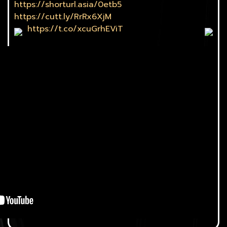
https://shorturl.asia/0etb5
https://cutt.ly/RrRx6XjM
https://t.co/xcuGrhEViT