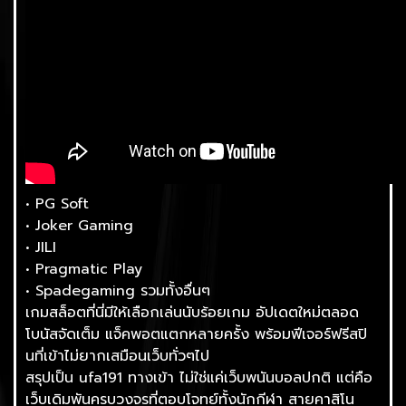
• PG Soft
• Joker Gaming
• JILI
• Pragmatic Play
• Spadegaming รวมทั้งอื่นๆ
เกมสล็อตที่นี่มีให้เลือกเล่นนับร้อยเกม อัปเดตใหม่ตลอด
โบนัสจัดเต็ม แจ็คพอตแตกหลายครั้ง พร้อมฟีเจอร์ฟรีสปิ
นที่เข้าไม่ยากเสมือนเว็บทั่วๆไป
สรุปเป็น ufa191 ทางเข้า ไม่ใช่แค่เว็บพนันบอลปกติ แต่คือ
เว็บเดิมพันครบวงจรที่ตอบโจทย์ทั้งนักกีฬา สายคาสิโน