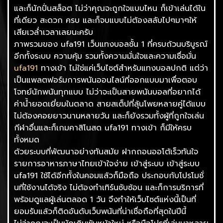
และก็นักปั่นสล็อต ไม่ว่าคุณจะถูกใจแบบไหน ก็เข้าเล่นได้ใน
ที่เดียว สะดวก ครบ และก็จบแบบไม่ต้องสลับไปๆมาๆให้
เสียเวล่ำเวลาเลยนะครับ
ภาพรวมของ ufa191 เว็บแทงบอลชั้น 1 ที่ครบถ้วนบริบูรณ์
อีกทั้งระบบ ความคุ้ม รวมทั้งความมั่นใจและความเชื่อมั่น
ufa191
ทางเข้า ไม่ใช่แค่เว็บไซต์สำหรับแทงบอลปกติ แต่ว่า
เป็นแพลตฟอร์มการพนันออนไลน์ที่ออกแบบมาเพื่อตอบ
โจทย์นักพนันทุกแบบ ไม่ว่าจะเป็นสายพนันบอลที่อยากได้
ค่าน้ำยอดเยี่ยมในตลาด สายสเต็ปที่ลุ้นโพยหลายคู่ได้แบบ
ไม่ต้องคอยยาวนานหลายวัน และก็ยังรวมทั้งผู้ที่ถูกใจเล่น
กีฬาอื่นและก็เกมคาสิโนสด ufa191 ทางเข้า ก็มีให้ครบ
ทั้งหมด
ด้วยระบบที่พัฒนาอย่างทันสมัย ฝากถอนออโต้เร็วทันใจ
รายการอาหารภาษาไทยเข้าใจง่าย เข้าสู่ระบบ เข้าสู่ระบบ
ufa191 ใช้ได้อีกทั้งในคอมแล้วก็มือถือ ประกอบกับโปรโมชั่
นที่ใช้งานได้จริง ไม่ต้องทำเทิร์นซับซ้อน และก็การบริการที่
พร้อมดูแลผู้เล่นตลอด 1 วัน จึงทำให้เว็บไซต์แห่งนี้เป็นที่
ยอมรับแล้วก็ติดอันดับเว็บพนันที่น่าเชื่อถือที่สุดในปีนี้