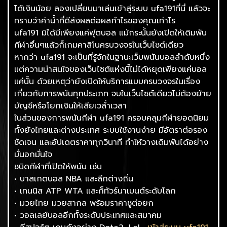
ได้เงินน้อย ลองเปลี่ยนมาเล่นเข้าสู่ระบบ ufa191ที่นี่ แล้วจะ
ทราบว่าค่าน้ำที่ดีส่งผลต่อผลกำไรของคุณเท่าไร
ufa191 มิได้มีเพียงแค่ฟุตบอล แม้กระนั้นยังเปิดให้เดิมพัน
กีฬาอื่นๆแล้วก็เกมคาสิโนครบวงจรในเว็บไซต์เดียว
หากว่า ufa191 จะเป็นที่รู้จักในฐานะเว็บพนันบอลลำดับหนึ่ง
แต่ความน่าสนใจของเว็บไซต์แห่งนี้ไม่ได้หยุดเพียงแค่บอล
แค่นั้น ด้วยเหตุว่ายังเปิดให้บริการแบบครบวงจรในเรื่อง
เกี่ยวกับการพนันทุกประเภท จบในเว็บไซต์เดียวไม่ต้องย้าย
บัญชีหรือโยกเงินให้เสียเวล่ำเวลา
ในส่วนของการพนันกีฬา ufa191 ครอบคลุมกีฬายอดนิยม
ทั้งยังไทยและต่างประเทศ ระบบใช้งานง่าย มีอัตราต่อรอง
ชัดเจน และอัปเดตราคาทุกวินาที ทำให้วางเดิมพันได้อย่าง
มั่นอกมั่นใจ
ชนิดกีฬาที่เปิดให้พนัน เช่น
• บาสเกตบอล NBA และลีกต่างถิ่น
• เทนนิส ATP WTA และก็ทัวร์นาเมนต์ระดับโลก
• มวยไทย มวยสากล พร้อมราคาชูต่อยก
• วอลเลย์บอลอีกทั้งระดับประเทศและสมาคม