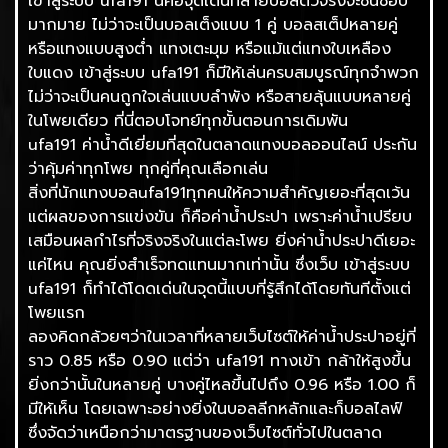
เข้าสู่ระบบ ufa191 นี่คือจุดเด่นที่สายบอลตัวจริงจะชื่นชอบ
มากมาย ไม่ว่าจะเป็นบอลเต็งแบบ 1 คู่ บอลสเต็ปหลายคู่
หรือแทงแบบสูงต่ำ แทงเตะมุม หรือแม้แต่แทงใบเหลือง
ใบแดง เข้าสู่ระบบ ufa191 ก็มีให้เล่นครบสมบูรณ์ทุกจำพวก
ไม่ว่าจะเป็นคนถูกใจเล่นแบบลำพัง หรือสายลุ้นแบบหลายคู่
ในโพยเดียว ที่นี่ตอบโจทย์ทุกขั้นตอนการเดิมพัน
ufa191 ค่าน้ำดีเยี่ยมที่สุดในตลาดแทงบอลออนไลน์ ประกัน
ว่าคุ้มค่าทุกโพย ทุกคู่ที่คุณเลือกเล่น
สิ่งที่นักแทงบอลufa191ทุกคนให้ความสำคัญเยอะที่สุดเว้น
แต่ผลของการแข่งขัน ก็คือค่าน้ำประปา เพราะค่าน้ำเปรียบ
เสมือนผลกำไรที่จริงจริงในแต่ละโพย ยิ่งค่าน้ำประปาดีเยอะ
แค่ไหน คุณยิ่งสำเร็จทดแทนมากเท่านั้น ซึ่งเว็บ เข้าสู่ระบบ
ufa191 ก็ทำได้โดดเด่นในจุดนี้แบบที่รู้สึกได้โดยทันทีตั้งแต่
โพยแรก
ลองคิดกล้วยๆว่าในเวลาที่หลายเว็บไซต์ให้ค่าน้ำประปาอยู่ที่
ราว 0.85 หรือ 0.90 แต่ว่า ufa191 ทางเข้า กล้าให้สูงขึ้น
ยิ่งกว่านั้นในหลายคู่ บางคู่ไหลขึ้นไปถึง 0.96 หรือ 1.00 ก็
มีให้เห็น โดยเฉพาะอย่างยิ่งในบอลลีกหลักและก็บอลไลฟ์
ซึ่งจัดว่าเหนือกว่ามาตรฐานของเว็บไซต์ทั่วไปในตลาด