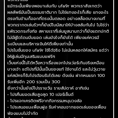
แม้กระนั้นเพียงพอมาเล่นกับ ufa9r พวกเราสังเกตว่า
ผลลัพธ์มันเป็นธรรมชาติมาก ไม่ใช่แทงอะไรก็เสีย แทงอะไร
ตรงกันข้ามก็ออกที่ตรงนั้นตลอด อย่างสล็อตบางเกมที่
พวกเรากดเล่นรัวๆก็ยังมีโบนัสมาให้บ้างสลับกันไป ไม่ใช่ว่า
แพ้รวดกระทั่งท้อ สหายเราที่เล่นยูสนานกว่าก็ยังแตกปกติ
ไม่มีผู้ใดโดนบีบยอด เล่นยังไงก็ยังได้ เพียงแค่ควรมี
ระเบียบและบริหารเงินให้ดีเพียงเท่านั้น
โปรโมชั่นของ ufa9r ใช้ได้จริง ไม่เน้นหลอกให้สมัคร แต่ว่า
ให้ผู้เล่นมีทุนเสริมแบบแฟร์ๆ
เว็บแห่งนี้ไม่ได้หวือหวาเรื่องแจกโปรเว่อร์เกินจริงเหมือน
บางเจ้า แต่โปรที่มีนั้นเป็นของแท้ ใช้งานได้ และไม่วุ่นวาย
แค่สมัครก็รับโปรต้อนรับได้เลย ดังเช่น ฝากหนแรก 100
รับเพิ่มอีก 200 รวมเป็น 300
ยิ่งกว่านั้นยังมีโปรรายวัน รายสัปดาห์ อาทิเช่น
• โปรคืนยอดเสียสูงสุด 10 เปอร์เซ็นต์
• โปรแจกเครดิตฟรีจากกิจกรรมหมุนวงล้อ
• โปรเสนอแนะเพื่อนฝูง รับค่าคอมจากยอดเล่นของเพื่อน
พ้องแบบไม่จำกัด