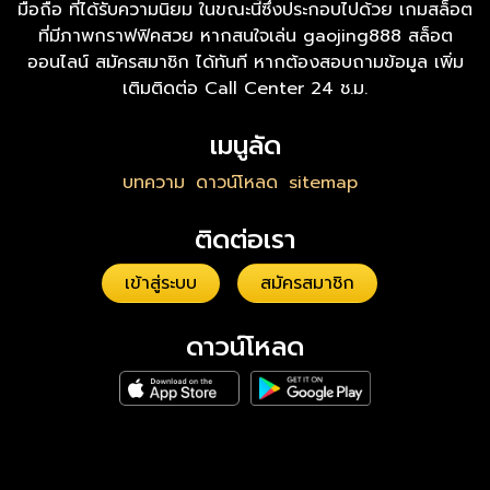
มือถือ ที่ได้รับความนิยม ในขณะนี้ซึ่งประกอบไปด้วย เกมสล็อต
ที่มีภาพกราฟฟิคสวย หากสนใจเล่น gaojing888 สล็อต
ออนไลน์ สมัครสมาชิก ได้ทันที หากต้องสอบถามข้อมูล เพิ่ม
เติมติดต่อ Call Center 24 ช.ม.
เมนูลัด
บทความ
ดาวน์โหลด
sitemap
ติดต่อเรา
เข้าสู่ระบบ
สมัครสมาชิก
ดาวน์โหลด