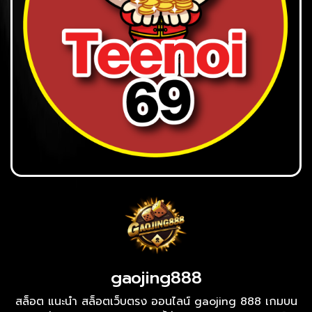
gaojing888
สล็อต แนะนำ สล็อตเว็บตรง ออนไลน์ gaojing 888 เกมบน