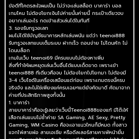
ข้อดีที่โคตรสะใจผมเป็น ไม่ว่าจะเล่นสล็อต บาคาร่า บอล
เกมไหน ไม่ต้องโยกเงินไปค่ายนั้นค่ายนี้ กระเป๋าเดียวจบ
อยากเล่นอะไร กดเข้าแล้วเล่นได้ในทันที
3. รองรับทรูวอเลท
ผมไม่ได้ใช้บัญชีธนาคารหลักเล่นพนัน แต่ว่า teenoi888
รับทรูวอเลทแบบเต็มระบบ ฝากเร็ว ถอนง่าย ไม่โดนหัก ไม่
โดนบล็อก
เกมในเว็บ teenoi69 มีครบแบบไม่ต้องหาเพิ่ม
สิ่งที่ทำให้ผมหยุดเล่นเว็บอื่นได้แบบเด็ดขาด เพราะเข้า
teenoi888 ทีเดียวคือจบ ไม่ต้องโยกไปโยกมา ไม่ต้องมี
3-4 เว็บไซต์ในเครื่องเสมือนแต่ก่อน เพราะเกมตรงนี้ครบ
จริงจัง และไม่ใช่เพียงแค่ครบเฉยๆแต่ยังคัดมาดี คัดมาจาก
ค่ายที่ประสิทธิภาพสูงทั้งนั้น
1. บาคาร่า
สายบาคาร่าคือจะรู้เลยว่าเว็บนี้Teenoi888ของแท้ มีโต๊ะให้
เลือกเล่นแบบไม่ซ้ำค่าย SA Gaming, AE Sexy, Pretty
Gaming, WM Casino คือจะเอาแนวไหนก็มีหมด ทั้งสาว
แจกไพ่สายฝอ สายเอเชีย หรือดีลเลอร์สายคาเฟ่หน้ายิ้ม