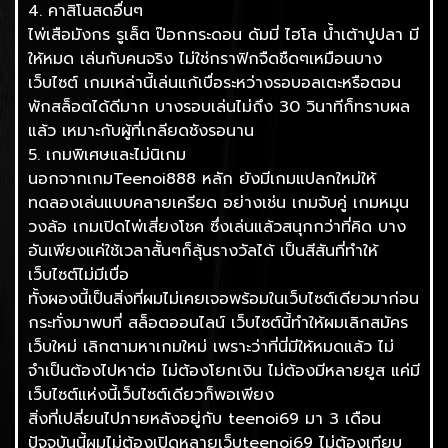
4. คาสิโนสดอื่นๆ
ไพ่เสือมังกร รูเล็ต ป๊อกกระดอน ดัมมี่ ไฮโล น้ำเต้าปูปลา มี
ให้หมด เล่นกับคนจริง ไม่ใช่กราฟิกจืดชืดๆเหมือนบาง
เว็บไซต์ เกมเหล่านี้เล่นแก้เบื่อระหว่างรอบอลเตะหรือตอน
พักสล็อตได้ดีมาก บางรอบเล่นไม่ถึง 30 วินาทีก็ทราบผล
แล้ว เหมาะกับผู้ที่เกลียดชังรอนาน
5. เกมพิเศษและไม่นิเกม
นอกจากเกมTeenoi888 หลัก ยังมีเกมแปลกใหม่ให้
ทดลองเล่นแบบคลายเครียด อย่างเช่น เกมจับคู่ เกมหมุน
วงล้อ เกมเปิดไพ่เสี่ยงโชค ซึ่งเล่นแล้วสนุกกว่าที่คิด บาง
อันเพียงแค่ใช้เวลาสั้นๆก็ลุ้นรางวัลได้ เป็นสีสันที่ทำให้
เว็บไซต์ไม่มีเบื่อ
ทั้งผองนี้เป็นสิ่งที่ผมไม่เคยเจอพร้อมในเว็บไซต์เดียวมาก่อน
กระทั่งมาพบที่ สล็อตออนไลน์ เว็บไซต์นี้ทำให้ผมเลิกสมัคร
เว็บใหม่ เลิกตามหาเกมใหม่ เพราะว่าที่นี่มีให้หมดแล้ว ไม่
จำเป็นต้องไปหาต่อ ไม่ต้องโยกเงิน ไม่ต้องมีหลายยูส แค่มี
เว็บไซต์แห่งนี้เว็บไซต์เดียวก็พอเพียง
สิ่งที่เปลี่ยนไปภายหลังอยู่กับ teenoi69 มา 3 เดือน
ปัจจุบันนี้ผมไม่ต้องเปิดหลายเว็บteenoi69 ไม่ต้องเทียบ