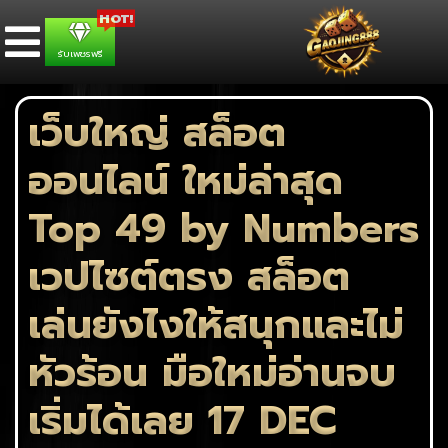
รับเพชรฟรี
เว็บใหญ่ สล็อต
ออนไลน์ ใหม่ล่าสุด
Top 49 by Numbers
เวปไซต์ตรง สล็อต
เล่นยังไงให้สนุกและไม่
หัวร้อน มือใหม่อ่านจบ
เริ่มได้เลย 17 DEC