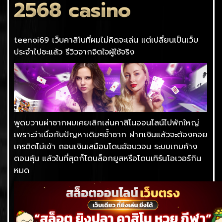
2568 casino
teenoi69 เว็บคาสิโนที่ผมไม่คิดจะเล่น แต่เปลี่ยนเป็นเว็บ
ประจำไปซะแล้ว รีวิวจากจิตใจผู้ใช้จริง
พูดขวานผ่าซากผมเคยเลิกเล่นคาสิโนออนไลน์ไปพักใหญ่
เพราะว่าเบื่อกับปัญหาเดิมๆซ้ำซาก ฝากเงินแล้วจะต้องคอย
เครดิตไม่เข้า ถอนเงินเสมือนโดนอ้อนวอน ระบบเกมค้าง
ตอนลุ้น แล้วในที่สุดก็โดนล็อกยูสหรือโดนเทิร์นโอเวอร์กิน
หมด