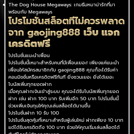
The Dog House Megaways: เกมธีมหมาน่ารักที่มา
พร้อมกับ Megaways
โปรโมชั่นสล็อตที่ไม่ควรพลาด
จาก gaojing888
เว็บ แจก
เครดิตฟรี
โปรโมชั่นแนะนำเพื่อน
โปรโมชั่นนี้เหมาะสำหรับคนที่มีเพื่อนเยอะ! เพียงแค่แนะนำ
เพื่อนให้สมัครสมาชิกกับ gaojing888 คุณก็จะได้รับค่า
คอมมิชชั่นหรือเครดิตฟรีทันที ยิ่งชวนเยอะ ยิ่งได้เยอะ
โบนัสเพิ่มทุกยอดฝาก
เมื่อคุณฝากเงินเข้าสู่ระบบ คุณจะได้รับโบนัสเพิ่มทุกยอด
ฝาก เช่น ฝาก 100 บาท รับเพิ่มอีก 50 บาท โปรโมชั่นนี้
ช่วยเพิ่มเงินทุนให้คุณเล่นสล็อตได้นานขึ้น
โปรโมชั่นฝาก 10 รับ 100
โปรโมชั่นสุดคุ้มที่เหมาะสำหรับผู้เล่นใหม่ ฝากเพียง 10 บาท
แต่ได้รับเครดิตถึง 100 บาท ช่วยให้คุณเริ่มเล่นสล็อตได้