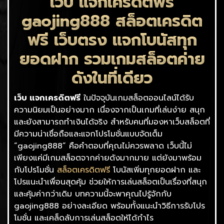
เว็บ แจกเครดิตฟรี
gaojing888 สล็อตเครดิต
ฟรี เว็บตรง แจกโบนัสทุก
ยอดฝาก รวมเกมสล็อตค่าย
ดังในที่เดียว
เว็บ แจกเครดิตฟรี
ในปัจจุบันเกมสล็อตออนไลน์ได้รับ
ความนิยมเป็นอย่างมาก เนื่องจากเป็นเกมที่เล่นง่าย สนุก
และยังสามารถทำเงินได้จริง สำหรับคนที่มองหาเว็บสล็อตที่
มีความน่าเชื่อถือและแจกโปรโมชั่นแบบจัดเต็ม
“gaojing888” คือคำตอบที่คุณไม่ควรพลาด เว็บนี้ไม่
เพียงแค่มีเกมสล็อตจากค่ายดังมากมาย แต่ยังมาพร้อม
กับโปรโมชั่น
สล็อตเครดิตฟรี
โบนัสเพิ่มทุกยอดฝาก และ
โปรแนะนำเพื่อนสุดคุ้ม ช่วยให้การเล่นสล็อตเป็นเรื่องที่สนุก
และคุ้มค่ากว่าเดิม บทความนี้จะพาคุณไปรู้จักกับ
gaojing888 อย่างละเอียด พร้อมทั้งแนะนำวิธีการรับโปร
โมชั่น และเคล็ดลับการเล่นสล็อตให้ได้กำไร