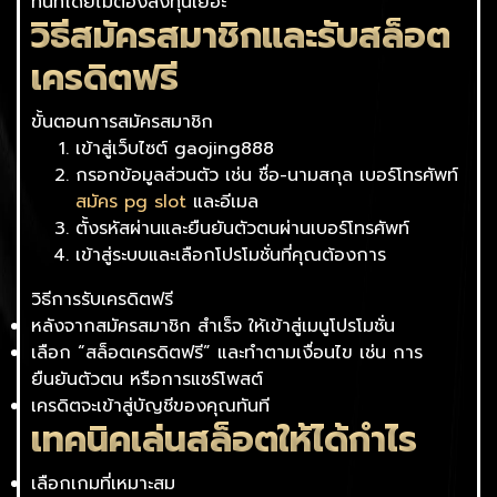
ทันทีโดยไม่ต้องลงทุนเยอะ
วิธีสมัครสมาชิกและรับสล็อต
เครดิตฟรี
ขั้นตอนการสมัครสมาชิก
เข้าสู่เว็บไซต์ gaojing888
กรอกข้อมูลส่วนตัว เช่น ชื่อ-นามสกุล เบอร์โทรศัพท์
สมัคร pg slot
และอีเมล
ตั้งรหัสผ่านและยืนยันตัวตนผ่านเบอร์โทรศัพท์
เข้าสู่ระบบและเลือกโปรโมชั่นที่คุณต้องการ
วิธีการรับเครดิตฟรี
หลังจากสมัครสมาชิก สำเร็จ ให้เข้าสู่เมนูโปรโมชั่น
เลือก “สล็อตเครดิตฟรี” และทำตามเงื่อนไข เช่น การ
ยืนยันตัวตน หรือการแชร์โพสต์
เครดิตจะเข้าสู่บัญชีของคุณทันที
เทคนิคเล่นสล็อตให้ได้กำไร
เลือกเกมที่เหมาะสม