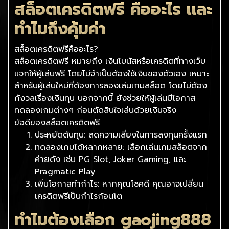
สล็อตเครดิตฟรี คืออะไร และ
ทำไมถึงคุ้มค่า
สล็อตเครดิตฟรีคืออะไร?
สล็อตเครดิตฟรี หมายถึง เงินโบนัสหรือเครดิตที่ทางเว็บ
แจกให้ผู้เล่นฟรี โดยไม่จำเป็นต้องใช้เงินของตัวเอง เหมาะ
สำหรับผู้เล่นใหม่ที่ต้องการลองเล่นเกมสล็อต โดยไม่ต้อง
กังวลเรื่องเงินทุน นอกจากนี้ ยังช่วยให้ผู้เล่นมีโอกาส
ทดลองเกมต่างๆ ก่อนตัดสินใจเล่นด้วยเงินจริง
ข้อดีของสล็อตเครดิตฟรี
ประหยัดต้นทุน: ลดความเสี่ยงในการลงทุนครั้งแรก
ทดลองเกมได้หลากหลาย: เลือกเล่นเกมสล็อตจาก
ค่ายดัง เช่น PG Slot, Joker Gaming, และ
Pragmatic Play
เพิ่มโอกาสทำกำไร: หากคุณโชคดี คุณอาจเปลี่ยน
เครดิตฟรีเป็นกำไรก้อนโต
ทำไมต้องเลือก gaojing888