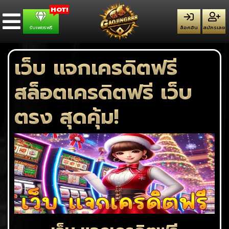
รับเพชรฟรี
ล็อคอิน
สมัครเลย
เว็บ แจกเครดิตฟรี
สล็อตเครดิตฟรี เว็บ
ตรง สุดคุ้ม!