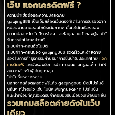
เว็บ แจกเครดิตฟรี
?
ความน่าเชื่อถือและความปลอดภัย
gaojing888 เป็นเว็บสล็อตเว็บตรงที่ได้รับการรับรองจาก
หน่วยงานเกมออนไลน์ระดับสากล มั่นใจได้ในเรื่องของ
ความปลอดภัย ไม่มีการโกง และข้อมูลส่วนตัวของผู้เล่นได้
รับการปกป้องอย่างดี
ระบบฝาก-ถอนอัตโนมัติ
ระบบฝาก-ถอนของ gaojing888 รวดเร็วและง่ายดาย
รองรับการทำธุรกรรมผ่านธนาคารชั้นนำในประเทศไทย
แจก
เครดิตฟรี
และยังรองรับการฝาก-ถอนผ่านทรูวอเล็ท ทำให้
สะดวกสำหรับผู้เล่นทุกกลุ่ม
โปรโมชั่นหลากหลาย
นอกจากสล็อตเครดิตฟรีแล้ว gaojing888 ยังมีโปรโมชั่
นอื่นๆ ที่น่าสนใจ เช่น โบนัสเพิ่มทุกยอดฝาก โปรโมชั่น
แนะนำเพื่อนที่คุณจะได้รับค่าคอมมิชชั่นเมื่อชวนเพื่อนมาเล่น
รวมเกมสล็อตค่ายดังในเว็บ
เดียว