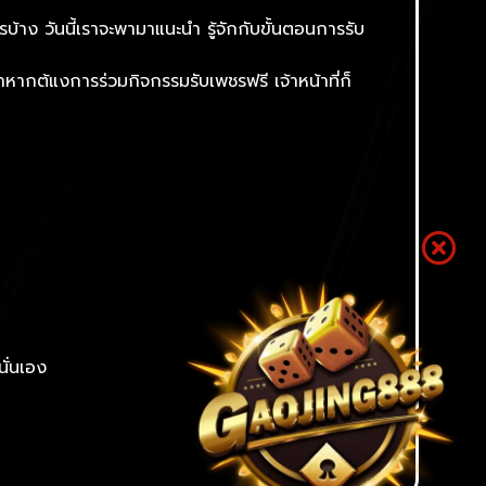
้าง วันนี้เราจะพามาแนะนำ รู้จักกับขั้นตอนการรับ
หากต้แงการร่วมกิจกรรมรับเพชรฟรี เจ้าหน้าที่ก็
ั่นเอง