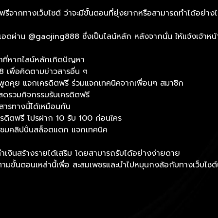
จากทางเว็บไซต์ ว่าจะมีขั้นตอนที่ยุ่งยากหรือสามารถทำได้อย่างไรบ
ผ่าน @gaojing888 ซึ่งเป็นไลน์หลัก หลังจากนั่น ให้แจ้งเจ้าหน้า
้าที่หากไลน์หลักเกิดปัญหา
 เพื่อคิดตามข่าวสารอื่น ๆ
ารพูดคุย แจกเครดิตฟรี ร่วมแจกเทคนิคจากเพื่อนๆ สมาชิก
์สดรวมกิจกรรมรับเครดิตฟรี
สารทางนี้ได้เหมือนกัน
ครดิตฟรี โปรฝาก 10 รับ 100 ก่อนใคร
บชมคลิปปั่นสล็อตแตก แจกเทคนิค
ำเงินสร้างรายได้เสริม โดยสามารถรับได้อย่างง่ายดาย
ั้นตอนเหล่านี้เพื่อ สะสมเพชรและนำไปหมุนกงล้อกับทางเว็บไซต์น