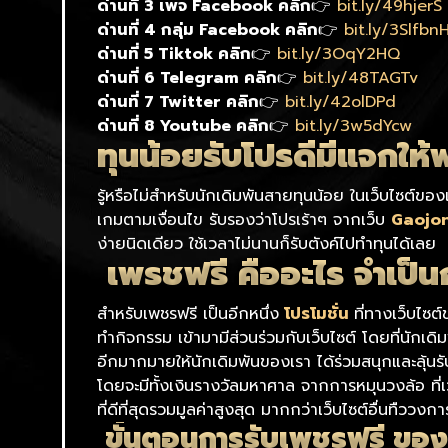
ด่านที่ 3 เพจ Facebook คลิก
👉
bit.ly/49hjerS
ด่านที่ 4 กลุ่ม Facebook คลิก
👉
bit.ly/3Slfbn
ด่านที่ 5 Tiktok คลิก
👉
bit.ly/3OqY2HQ
ด่านที่ 6 Telegram คลิก
👉
bit.ly/48TAGTv
ด่านที่ 7 Twitter คลิก
👉
bit.ly/42olDPd
ด่านที่ 8 Youtube คลิก
👉
bit.ly/3w5dYcw
ทุนน้อยรับโปรดีมีแจกให้
รู้หรือไม่สำหรับนักเดิมพันสายทุนน้อย ในเว็บไซต์ของเ
เกมตามเงื่อนไข รับรองว่าโปรเร้าๆ จากเว็บ
Gaojo
ง่ายนิดเดียว ใช้เวลาไม่นานก็รับตังค์ไปทำทุนได้เลย
เพรชฟรี คืออะไร จำเป็น
สำหรับเพชรฟรี เป็นอีกหนึ่ง
โปรโมชั่น
ที่ทางเว็บไซ
ทำกิจกรรม เข้ามามีส่วนร่วมกับเว็บไซต์ โดยที่นักเด
อีกมากมายให้นักเดิมพันของเรา ได้ร่วมสนุกและลุ้นรับ
โดยจะมีทั้งเงินรางวัลมหาศาล จากการหมุนวงล้อ ที่เ
ที่ดีที่สุดรวมมูลค่าสูงสุด มากกว่าเว็บไซต์อื่นทืววง
ขั้นตอนการรับเพชรฟรี ของดีร