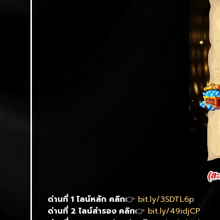
ด่านที่ 1 ไลน์หลัก คลิก
👉
bit.ly/3SDTL6p
ด่านที่ 2 ไลน์สำรอง คลิก
👉
bit.ly/49idjCP