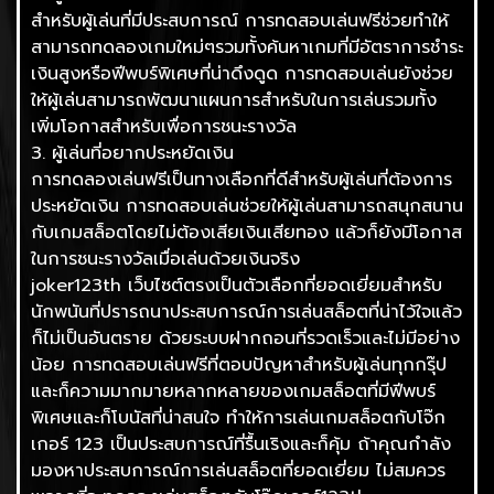
สำหรับผู้เล่นที่มีประสบการณ์ การทดสอบเล่นฟรีช่วยทำให้
สามารถทดลองเกมใหม่ๆรวมทั้งค้นหาเกมที่มีอัตราการชำระ
เงินสูงหรือฟีพบร์พิเศษที่น่าดึงดูด การทดสอบเล่นยังช่วย
ให้ผู้เล่นสามารถพัฒนาแผนการสำหรับในการเล่นรวมทั้ง
เพิ่มโอกาสสำหรับเพื่อการชนะรางวัล
3. ผู้เล่นที่อยากประหยัดเงิน
การทดลองเล่นฟรีเป็นทางเลือกที่ดีสำหรับผู้เล่นที่ต้องการ
ประหยัดเงิน การทดสอบเล่นช่วยให้ผู้เล่นสามารถสนุกสนาน
กับเกมสล็อตโดยไม่ต้องเสียเงินเสียทอง แล้วก็ยังมีโอกาส
ในการชนะรางวัลเมื่อเล่นด้วยเงินจริง
joker123th เว็บไซต์ตรงเป็นตัวเลือกที่ยอดเยี่ยมสำหรับ
นักพนันที่ปรารถนาประสบการณ์การเล่นสล็อตที่น่าไว้ใจแล้ว
ก็ไม่เป็นอันตราย ด้วยระบบฝากถอนที่รวดเร็วและไม่มีอย่าง
น้อย การทดสอบเล่นฟรีที่ตอบปัญหาสำหรับผู้เล่นทุกกรุ๊ป
และก็ความมากมายหลากหลายของเกมสล็อตที่มีฟีพบร์
พิเศษและก็โบนัสที่น่าสนใจ ทำให้การเล่นเกมสล็อตกับโจ๊ก
เกอร์ 123 เป็นประสบการณ์ที่รื้นเริงและก็คุ้ม ถ้าคุณกำลัง
มองหาประสบการณ์การเล่นสล็อตที่ยอดเยี่ยม ไม่สมควร