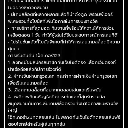
• ระบบฝากถอนที่เร็วและไม่มีขั้นต่ำทำให้การทำธุรกรรมเป็น
ไปอย่างสะดวกสบาย
• มีเกมสล็อตที่หลากหลายแล้วก็น่าดึงดูด พร้อมฟีเจอร์
พิเศษรวมทั้งโบนัสที่เพิ่มโอกาสในการชนะรางวัล
• การบริการที่สุดยอด ทีมงานที่พร้อมให้ความให้การช่วย
เหลือตลอด 1 วัน ทำให้ผู้เล่นได้รับประสบการณ์การเล่นที่ดี
• โปรโมชั่นแล้วก็โบนัสพิเศษที่ทำให้การเล่นเกมสล็อตมีความ
คุ้มค่า
การเริ่มต้นกับ โจ๊กเกอร์123
1. ลงทะเบียนสมัครสมาชิกกับเว็บไซต์ตรง เลือกเว็บตรงที่
น่าเชื่อถือแล้วก็มีการรีวิวที่ดี
2. ฝากเงินผ่านทรูวอเลท กระทำการฝากเงินผ่านทรูวอเลท
เพื่อเริ่มเล่นเกมสล็อต
3. เลือกเกมสล็อตที่อยากทดสอบเล่นและเริ่มพนัน
4. เพลิดเพลินเจริญใจกับการเล่นและก็ลุ้นรับรางวัล
สนุกสนานกับการเล่นเกมสล็อตรวมทั้งได้โอกาสชนะรางวัล
ใหญ่
โจ๊กเกอร์123ทดสอบเล่น ไม่พลาดกับเว็บไซต์ทดสอบเล่นฟรี
ตอบโจทย์สำหรับผู้เล่นทุกกลุ่ม