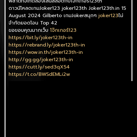
พลาดที่จะทดลองเล่นสล็อตกับโจ๊กเกอร์123th
ดาวน์โหลดเกมJoker123 joker123th Joker123th.in 15
August 2024 Gilberto เกมJokerสนุกๆ
joker123
ไม่
จำกัดยอดโอน Top 42
ขอขอบคุณมากเว็บ
โจ๊กเกอร์123
https://bit.ly/joker123th-in
https://rebrand.ly/joker123th-in
https://wow.in.th/joker123th-in
http://gg.gg/joker123th-in
https://cutt.ly/sed3qX54
https://t.co/BWSdEMLi2w