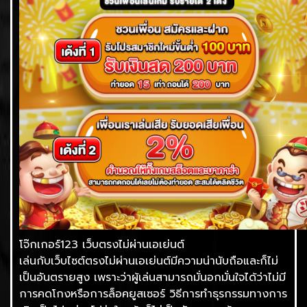
โจ๊กเกอร์123 เว็บตรงไม่ผ่านเอเย่นต์
เล่นกับเว็บไซต์ตรงไม่ผ่านเอเย่นต์มีความน่านับถือและก็ไม่
เป็นอันตรายสูง เพราะว่าผู้เล่นสามารถมั่นอกมั่นใจได้ว่าไม่มี
การคดโกงหรือการล็อคยูสเซอร์ วิธีการทำธุรกรรมทางการ