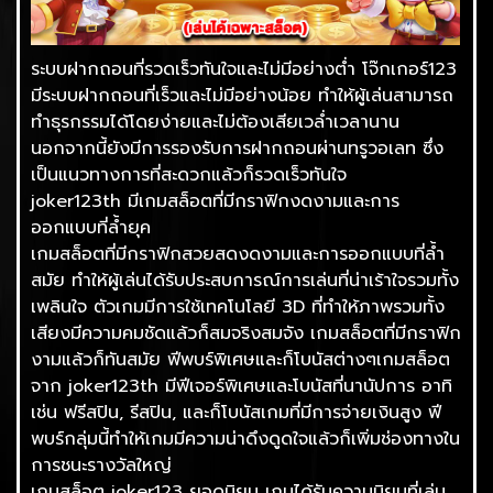
ระบบฝากถอนที่รวดเร็วทันใจและไม่มีอย่างต่ำ โจ๊กเกอร์123
มีระบบฝากถอนที่เร็วและไม่มีอย่างน้อย ทำให้ผู้เล่นสามารถ
ทำธุรกรรมได้โดยง่ายและไม่ต้องเสียเวล่ำเวลานาน
นอกจากนี้ยังมีการรองรับการฝากถอนผ่านทรูวอเลท ซึ่ง
เป็นแนวทางการที่สะดวกแล้วก็รวดเร็วทันใจ
joker123th มีเกมสล็อตที่มีกราฟิกงดงามและการ
ออกแบบที่ล้ำยุค
เกมสล็อตที่มีกราฟิกสวยสดงดงามและการออกแบบที่ล้ำ
สมัย ทำให้ผู้เล่นได้รับประสบการณ์การเล่นที่น่าเร้าใจรวมทั้ง
เพลินใจ ตัวเกมมีการใช้เทคโนโลยี 3D ที่ทำให้ภาพรวมทั้ง
เสียงมีความคมชัดแล้วก็สมจริงสมจัง เกมสล็อตที่มีกราฟิก
งามแล้วก็ทันสมัย ฟีพบร์พิเศษและก็โบนัสต่างๆเกมสล็อต
จาก joker123th มีฟีเจอร์พิเศษและโบนัสที่นานัปการ อาทิ
เช่น ฟรีสปิน, รีสปิน, และก็โบนัสเกมที่มีการจ่ายเงินสูง ฟี
พบร์กลุ่มนี้ทำให้เกมมีความน่าดึงดูดใจแล้วก็เพิ่มช่องทางใน
การชนะรางวัลใหญ่
เกมสล็อต joker123 ยอดนิยม เกมได้รับความนิยมที่เล่น