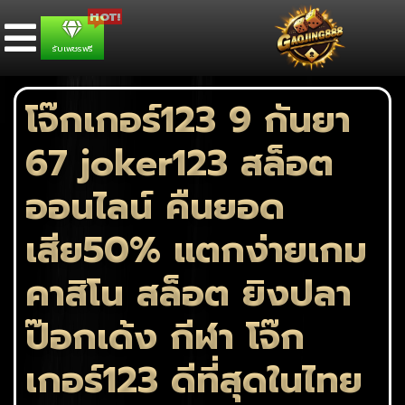
รับเพชรฟรี
โจ๊กเกอร์123 9 กันยา
67 joker123 สล็อต
ออนไลน์ คืนยอด
เสีย50% แตกง่ายเกม
คาสิโน สล็อต ยิงปลา
ป๊อกเด้ง กีฬา โจ๊ก
เกอร์123 ดีที่สุดในไทย