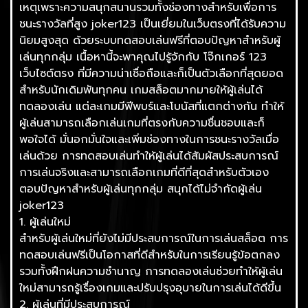
เหตุเพราะความสนุกสนานรวมทั้งช่องทางสำหรับเพื่อการ
ชนะรางวัลที่สูง joker123 เป็นเยี่ยมในเว็บตรงที่ได้รับความ
นิยมสูงสุด ด้วยระบบทดสอบเล่นฟรีที่ตอบปัญหาสำหรับผู้
เล่นทุกกลุ่ม เนื้อหานี้จะพาคุณไปรู้จักกับ โจ๊กเกอร์ 123
เว็บไซต์ตรง ที่มีความน่าเชื่อถือและก็เป็นตัวเลือกที่สุดยอด
สำหรับนักเดิมพันทุกคน เกมสล็อตมากมายให้ผู้เล่นได้
ทดลองเล่น แต่ละเกมมีฟีพบร์และโบนัสที่แตกต่างกัน ทำให้
ผู้เล่นสามารถเลือกเล่นเกมที่ตรงกับความชื่นชอบและก็
พอใจได้ มั่นอกมั่นใจและเพิ่มช่องทางในการชนะรางวัลเมื่อ
เล่นด้วย การทดสอบเล่นทำให้ผู้เล่นได้สัมผัสประสบการณ์
การเล่นจริงและสามารถเลือกเกมที่ดีที่สุดสำหรับตัวเอง
ตอบปัญหาสำหรับผู้เล่นทุกกลุ่ม สนุกได้ไม่จำกัดผู้เล่น
joker123
1. ผู้เล่นใหม่
สำหรับผู้เล่นใหม่ที่ยังไม่มีประสบการณ์ในการเล่นสล็อต การ
ทดสอบเล่นฟรีเป็นโอกาสที่ดีสำหรับในการเรียนรู้ข้อตกลง
รวมทั้งฝึกฝนความชำนาญ การทดลองเล่นช่วยทำให้ผู้เล่น
ใหม่สามารถรู้เรื่องเกมและปรับปรุงอุบายในการเล่นได้ดีขึ้น
2. ผู้เล่นที่มีประสบการณ์