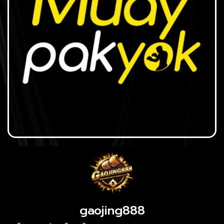
gaojing888