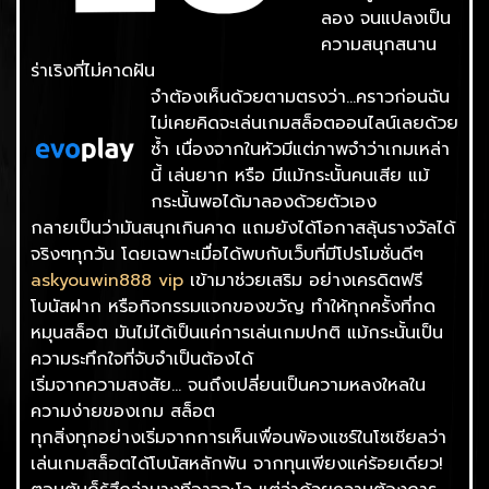
ลอง จนแปลงเป็น
ความสนุกสนาน
ร่าเริงที่ไม่คาดฝัน
จำต้องเห็นด้วยตามตรงว่า…คราวก่อนฉัน
ไม่เคยคิดจะเล่นเกมสล็อตออนไลน์เลยด้วย
ซ้ำ เนื่องจากในหัวมีแต่ภาพจำว่าเกมเหล่า
นี้ เล่นยาก หรือ มีแม้กระนั้นคนเสีย แม้
กระนั้นพอได้มาลองด้วยตัวเอง
กลายเป็นว่ามันสนุกเกินคาด แถมยังได้โอกาสลุ้นรางวัลได้
จริงๆทุกวัน โดยเฉพาะเมื่อได้พบกับเว็บที่มีโปรโมชั่นดีๆ
askyouwin888 vip
เข้ามาช่วยเสริม อย่างเครดิตฟรี
โบนัสฝาก หรือกิจกรรมแจกของขวัญ ทำให้ทุกครั้งที่กด
หมุนสล็อต มันไม่ได้เป็นแค่การเล่นเกมปกติ แม้กระนั้นเป็น
ความระทึกใจที่จับจำเป็นต้องได้
เริ่มจากความสงสัย… จนถึงเปลี่ยนเป็นความหลงใหลใน
ความง่ายของเกม สล็อต
ทุกสิ่งทุกอย่างเริ่มจากการเห็นเพื่อนพ้องแชร์ในโซเชียลว่า
เล่นเกมสล็อตได้โบนัสหลักพัน จากทุนเพียงแค่ร้อยเดียว!