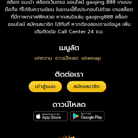
สล็อต แนะนำ สล็อตเว็บตรง ออนไลน์ gaojing 888 เกมบน
มือถือ ที่ได้รับความนิยม ในขณะนี้ซึ่งประกอบไปด้วย เกมสล็อต
ที่มีภาพกราฟฟิคสวย หากสนใจเล่น gaojing888 สล็อต
ออนไลน์ สมัครสมาชิก ได้ทันที หากต้องสอบถามข้อมูล เพิ่ม
เติมติดต่อ Call Center 24 ช.ม.
เมนูลัด
บทความ
ดาวน์โหลด
sitemap
ติดต่อเรา
เข้าสู่ระบบ
สมัครสมาชิก
ดาวน์โหลด