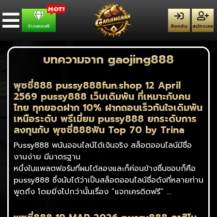
รับเพชรฟรี
ล็อคอิน
สมัครเลย
บทความจาก gaojing888
พุซซี่888 pussy888fun.shop 12 April
2569 pussy888 เว็บเดิมพัน ที่เหมาะกับคน
ไทย ทุกยอดฝาก 10% ฝากถอนเร็วทันใจเดิมพัน
เหนือระดับ พรีเมี่ยม pussy888 ยกระดับการ
ลงทุนกับ พุซซี่888ฟัน Top 70 by Trina
Pussy888 พนันออนไลน์ได้เงินจริง สล็อตออนไลน์มีชื่อ
งานง่าย มีมาตรฐาน
หนึ่งในแพลตฟอร์มที่ผมได้ลองและก็ค่อนข้างชื่นชอบก็คือ
pussy888 ซึ่งนับได้ว่าเป็นสล็อตออนไลน์ชื่อดังที่หลายท่าน
พูดถึง โดยยิ่งไปกว่านั้นเรื่อง “แจกเครดิตฟรี” …