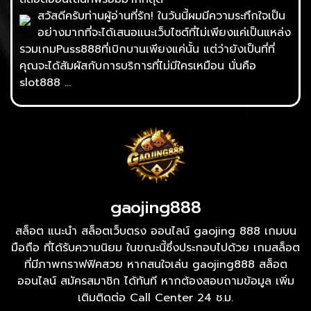
สวัสดีครับท่านผู้อ่านที่รัก! ในวันนี้ผมมีความระทึกใจเป็น
อย่างมากที่จะได้เสนอแนะเว็บไซต์ที่ไม่เพียงแค่เป็นแหล่ง
รวมเกมPuss888ที่เบิกบานเพียงแค่นั้น แต่ว่ายังเป็นที่ที่
คุณจะได้สัมผัสกับการบริการที่ไม่มีใครเหมือน นั่นคือ
slot888 …
gaojing888
สล็อต แนะนำ สล็อตเว็บตรง ออนไลน์ gaojing 888 เกมบน
มือถือ ที่ได้รับความนิยม ในขณะนี้ซึ่งประกอบไปด้วย เกมสล็อต
ที่มีภาพกราฟฟิคสวย หากสนใจเล่น gaojing888 สล็อต
ออนไลน์ สมัครสมาชิก ได้ทันที หากต้องสอบถามข้อมูล เพิ่ม
เติมติดต่อ Call Center 24 ช.ม.