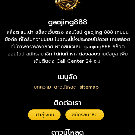
gaojing888
สล็อต แนะนำ สล็อตเว็บตรง ออนไลน์ gaojing 888 เกมบน
มือถือ ที่ได้รับความนิยม ในขณะนี้ซึ่งประกอบไปด้วย เกมสล็อต
ที่มีภาพกราฟฟิคสวย หากสนใจเล่น gaojing888 สล็อต
ออนไลน์ สมัครสมาชิก ได้ทันที หากต้องสอบถามข้อมูล เพิ่ม
เติมติดต่อ Call Center 24 ช.ม.
เมนูลัด
บทความ
ดาวน์โหลด
sitemap
ติดต่อเรา
เข้าสู่ระบบ
สมัครสมาชิก
ดาวน์โหลด