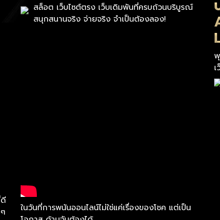
สล็อต เว็บไซต์ตรง เว็บเดิมพันที่ครบถ้วนบริบูรณ์
สนุกสนานจริง จ่ายจริง จำเป็นต้องลอง!
พ
เ
ดี
ในวันที่การพนันออนไลน์ไม่ใช่แค่เรื่องของโชค แต่เป็น
นๆ
โอกาส ด้ามจับต้องได้ …