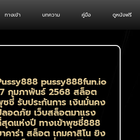
ทางเข้า
บทความ
คู่มือ
ดูหนังฟรี
Pussy888 pussy888fun.io
17 กุมภาพันธ์ 2568 สล็อต
ุซซี่ รับประกันการ เงินมั่นคง
ปลอดภัย เว็บสล็อตมาแรง
ี่สุดแห่งปี ทางเข้าพุชชี่888
บาคาร่า สล็อต เกมคาสิโน ยิง