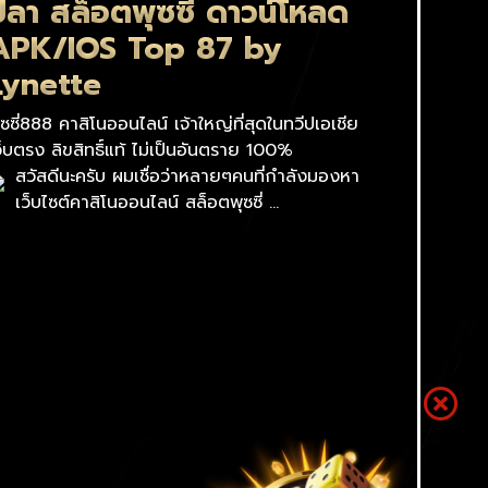
ปลา สล็อตพุซซี่ ดาวน์โหลด
APK/IOS Top 87 by
Lynette
ุซซี่888 คาสิโนออนไลน์ เจ้าใหญ่ที่สุดในทวีปเอเชีย
ว็บตรง ลิขสิทธิ์แท้ ไม่เป็นอันตราย 100%
สวัสดีนะครับ ผมเชื่อว่าหลายๆคนที่กำลังมองหา
เว็บไซต์คาสิโนออนไลน์ สล็อตพุซซี่ …