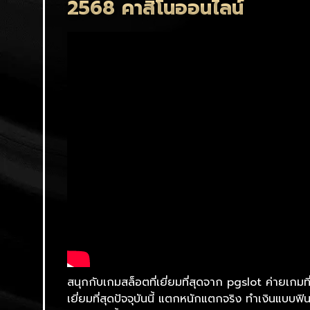
2568 คาสิโนออนไลน์
สนุกกับเกมสล็อตที่เยี่ยมที่สุดจาก pgslot ค่ายเกมที่
เยี่ยมที่สุดปัจจุบันนี้ แตกหนักแตกจริง ทำเงินแบบฟิ