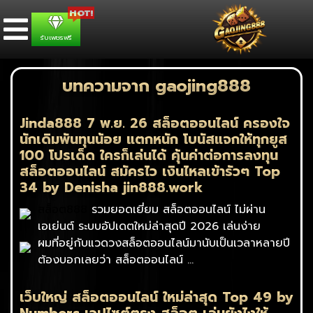
รับเพชรฟรี
บทความจาก gaojing888
Jinda888 7 พ.ย. 26 สล็อตออนไลน์ ครองใจ
นักเดิมพันทุนน้อย แตกหนัก โบนัสแจกให้ทุกยูส
100 โปรเด็ด ใครก็เล่นได้ คุ้นค่าต่อการลงทุน
สล็อตออนไลน์ สมัครไว เงินไหลเข้ารัวๆ Top
34 by Denisha jin888.work
สล็อต888
รวมยอดเยี่ยม สล็อตออนไลน์ ไม่ผ่าน
เอเย่นต์ ระบบอัปเดตใหม่ล่าสุดปี 2026 เล่นง่าย
ผมที่อยู่กับแวดวงสล็อตออนไลน์มานับเป็นเวลาหลายปี
ต้องบอกเลยว่า สล็อตออนไลน์ …
เว็บใหญ่ สล็อตออนไลน์ ใหม่ล่าสุด Top 49 by