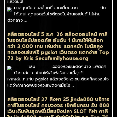
แล้ววันนี้!
มาสนุกกับเกมสล็อตที่ยอดเยี่ยมจาก
fullslotpg
กัน
ได้เลย! สุดยอดเว็บไซต์ตรงไม่ผ่านเอเย่นต์ ไม่ผ่าน
ตัวกลาง …
สล็อตออนไลน์ 5 ธ.ค. 26 สล็อตออนไลน์ คาสิ
โนออนไลน์ปลอดภัย อันดับ 1 มีเกมให้ห้เลือก
กว่า 3,000 เกม เล่นง่าย แตกหนัก โบนัสสูง
ทดลองเล่นฟรี pgslot เว็บตรง แตกง่าย Top
73 by Kris Secufamilyhouse.org
pgslot
เล่น
pgslot
เจอจังหวะชนะติดๆบ้าง แพ้ติดๆ
บ้าง เล่นแบบไหนให้เข้าฟอร์มเยอะที่สุด?
หากเล่นเกมกับ pgslot แล้วเจอจังหวะชนะติดๆก็คงชอบใจ
แต่ว่าถ้าเกิดพบจังหวะแพ้ติดๆเมื่อไร …
สล็อตออนไลน์ 27 สิงหา 25 jinda888 บริการ
คาสิโนออนไลน์ ครบวงจร เช็คอินครบ รับ 888
เว็บเดิมพันสุดพรี่เมี่ยมยิงปลา SLOT กีฬา คาสิ