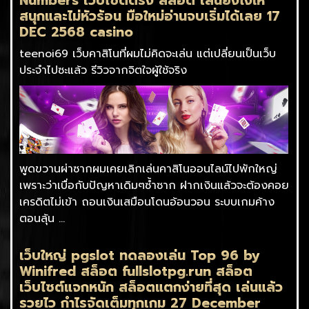
Numbers เวปไซต์ตรง สล็อต เล่นยังไงให้
สนุกและไม่หัวร้อน มือใหม่อ่านจบเริ่มได้เลย 17
DEC 2568 casino
teenoi69 เว็บคาสิโนที่ผมไม่คิดจะเล่น แต่เปลี่ยนเป็นเว็บ
ประจำไปซะแล้ว รีวิวจากจิตใจผู้ใช้จริง
พูดขวานผ่าซากผมเคยเลิกเล่นคาสิโนออนไลน์ไปพักใหญ่
เพราะว่าเบื่อกับปัญหาเดิมๆซ้ำซาก ฝากเงินแล้วจะต้องคอย
เครดิตไม่เข้า ถอนเงินเสมือนโดนอ้อนวอน ระบบเกมค้าง
ตอนลุ้น …
เว็บใหญ่ pgslot ทดลองเล่น Top 96 by
Winifred สล็อต fullslotpg.run สล็อต
เว็บไซต์แจกหนัก สล็อตแตกง่ายที่สุด เล่นแล้ว
รวยไว กำไรจัดเต็มทุกเกม 27 December