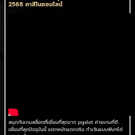
2568 คาสิโนออนไลน์
สนุกกับเกมสล็อตที่เยี่ยมที่สุดจาก pgslot ค่ายเกมที่ดี
เยี่ยมที่สุดปัจจุบันนี้ แตกหนักแตกจริง ทำเงินแบบฟินๆได้