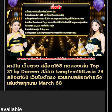
คาสิโน เว็บตรง สล็อต168 ทดลองเล่น Top
31 by Doreen สล็อต tangtem168.asia 23
สล็อต168 เว็บไซต์ตรง รวมเกมสล็อตค่ายดัง
เล่นง่ายทุกเกม March 68