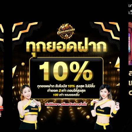
เ
เ
ด