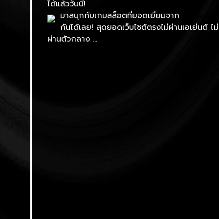
ได้แล้ววันนี้!
มาสนุกกับเกมสล็อตที่ยอดเยี่ยมจาก
fullslotpg
กันได้เลย! สุดยอดเว็บไซต์ตรงไม่ผ่านเอเย่นต์ ไม่
ผ่านตัวกลาง …