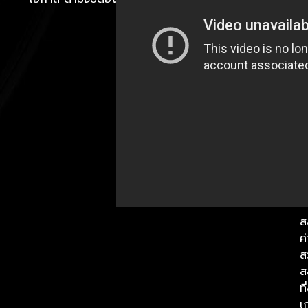
ส
ค
ส
ส
ท
เ