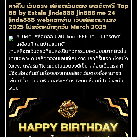
คาสิโน เว็บตรง สล็อตเว็บตรง เครดิตฟรี Top
66 by Estela jinda888 jin888.me 24
jinda888 webแตกง่าย เว็บสล็อตมาแรง
2025 โปรจัดหนักทุกวัน March 2025
ชี้แนะเกมสล็อตออนไลน์ Jinda888 เกมบนโทรศัพท์
เคลื่อนที่ เล่นง่ายแตกดี
เกมสล็อตเว็บตรงก็แปลงเป็นกิจกรรมยอดนิยมมากยิ่งขึ้น
โดยเฉพาะเกมสล็อตออนไลน์ที่เล่นง่ายแล้วก็รื้นเริง ซึ่งหนึ่ง
ในแพลตฟอร์มที่โดดเด่นในแวดวงนี้เป็น สล็อตเว็บตรง ที่
มีชื่อเสียงกันดีในเรื่องของเกมสล็อตเว็บตรงซึ่งสามารถ
เล่นได้ทั้งบนคอมพิวเตอร์และโทรศัพท์เคลื่อนที่ ไม่ว่าจะเป็น
ระบบ …