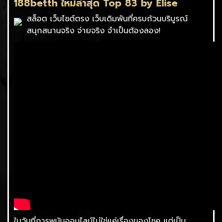
188betth ใหม่ล่าสุด Top 83 by Elise
สล็อต เว็บไซต์ตรง เว็บเดิมพันที่ครบถ้วนบริบูรณ์
สนุกสนานจริง จ่ายจริง จำเป็นต้องลอง!
ในวันที่การพนันออนไลน์ไม่ใช่แค่เรื่องของโชค แต่เป็น