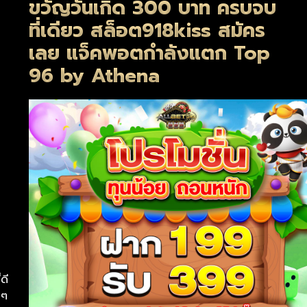
ขวัญวันเกิด 300 บาท ครบจบ
ที่เดียว สล็อต918kiss สมัคร
เลย แจ็คพอตกำลังแตก Top
96 by Athena
ดี
นๆ