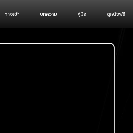
ทางเข้า
บทความ
คู่มือ
ดูหนังฟรี