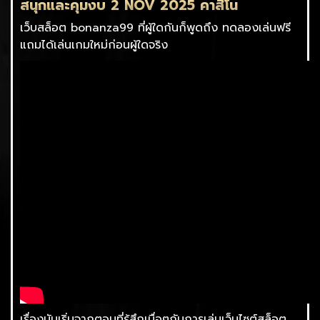
สนุกและคุมงบ 2 NOV 2025 คาสิโน
เว็บสล็อต bonanza99 ที่ผู้ใดกันก็พูดถึง ทดลองเล่นฟรี
แถมได้เล่นเกมใหม่ก่อนผู้ใดจริง
เรื่องมันเริ่มจากตอนที่รู้สึกเบื่อๆกับการเล่นเว็บไซต์สล็อต