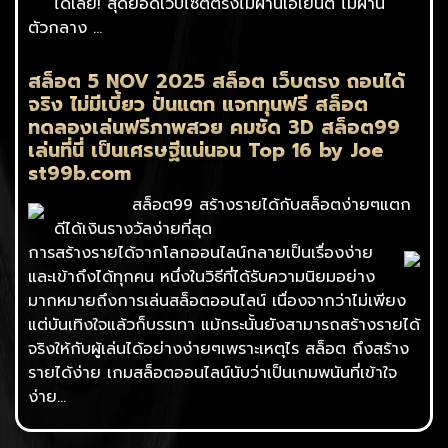
ได้เลย! สุดยอดเว็บไซต์ตรงไม่ผ่านเอเย่นต์ ไม่ผ่าน
ตัวกลาง …
สล็อต 5 NOV 2025 สล็อต เว็บตรง ถอนได้
จริง ไม่มีเบี้ยว ปั่นแตก แจกทุนฟรี สล็อต
ทดลองเล่นฟรีภาพสวย คมชัด 3D สล็อต99
เล่นที่นี่ เป็นเศรษฐีแน่นอน Top 16 by Joe
st99b.com
sretthi99
สล็อต99 สร้างรายได้กับสล็อตง่ายๆแตก
ดีได้เงินรางวัลง่ายที่สุด
การสร้างรายได้จากโลกออนไลน์กลายเป็นเรื่องง่าย
และเข้าถึงได้ทุกคน หนึ่งในวิธีที่ได้รับความนิยมอย่าง
มากหมายถึงการเล่นสล็อตออนไลน์ เนื่องจากว่าไม่เพียง
แต่บันเทิงใจแล้วก็บรรเทา แม้กระนั้นยังสามารถสร้างรายได้
จริงให้กับผู้เล่นได้อย่างง่ายๆเพราะเหตุไร สล็อต ถึงสร้าง
รายได้ง่าย เกมสล็อตออนไลน์นับว่าเป็นเกมพนันที่เข้าใจ
ง่าย…