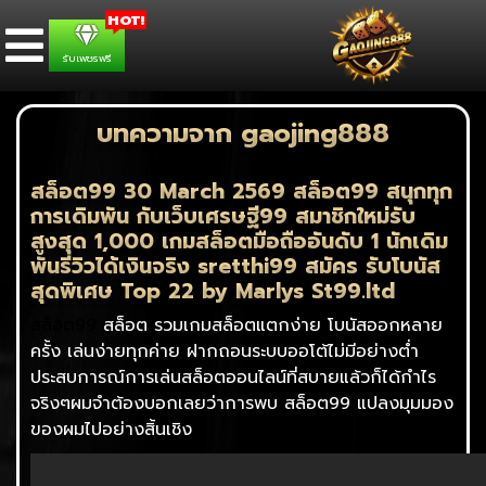
รับเพชรฟรี
บทความจาก gaojing888
สล็อต99 30 March 2569 สล็อต99 สนุกทุก
การเดิมพัน กับเว็บเศรษฐี99 สมาชิกใหม่รับ
สูงสุด 1,000 เกมสล็อตมือถืออันดับ 1 นักเดิม
พันรีวิวได้เงินจริง sretthi99 สมัคร รับโบนัส
สุดพิเศษ Top 22 by Marlys St99.ltd
สล็อต99
สล็อต รวมเกมสล็อตแตกง่าย โบนัสออกหลาย
ครั้ง เล่นง่ายทุกค่าย ฝากถอนระบบออโต้ไม่มีอย่างต่ำ
ประสบการณ์การเล่นสล็อตออนไลน์ที่สบายแล้วก็ได้กำไร
จริงๆผมจำต้องบอกเลยว่าการพบ สล็อต99 แปลงมุมมอง
ของผมไปอย่างสิ้นเชิง