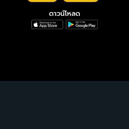
ดาวน์โหลด