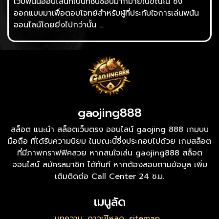
เว็บพนันออนไลน์ที่เป็นที่ชื่นชอบมากมายในขณะนี้ ซึ่ง
ออกแบบมาเพื่อตอบโจทย์สำหรับผู้ที่ประทับใจการเล่นพนัน
ออนไลน์โดยยิ่งไปกว่านั้น …
gaojing888
สล็อต แนะนำ สล็อตเว็บตรง ออนไลน์ gaojing 888 เกมบน
มือถือ ที่ได้รับความนิยม ในขณะนี้ซึ่งประกอบไปด้วย เกมสล็อต
ที่มีภาพกราฟฟิคสวย หากสนใจเล่น gaojing888 สล็อต
ออนไลน์ สมัครสมาชิก ได้ทันที หากต้องสอบถามข้อมูล เพิ่ม
เติมติดต่อ Call Center 24 ช.ม.
เมนูลัด
บทความ
ดาวน์โหลด
sitemap