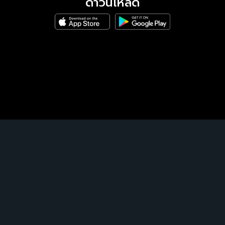
ดาวน์โหลด