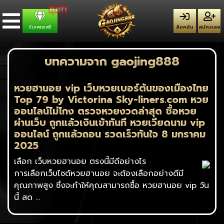
รับเพชรฟรี
ล็อคอิน
สมัครเลย
บทความจาก gaojing888
หวยฮานอย vip เว็บหวยเบอร์ต้นของเมืองไทย
Top 79 by Victorina Sky-liners.com หวย
ออนไลน์ไม่โกง ตรวจหวยงวดล่าสุด ซื้อหวย
ผ่านเว็บ ถูกแล้วเงินเข้าทันที หวยเวียดนาม vip
ออนไลน์ ถูกแล้วถอน รวดเร็วทันใจ 8 มกราคม
2025
เลือก เว็บหวยฮานอย ตรงนี้มีดีอย่างไร
การเลือกเว็บไซต์หวยฮานอย จะต้องเลือกอย่างดีมี
คุณภาพสูง ซึ่งจะทำให้คุณสามารถซื้อ หวยฮานอย vip วัน
นี้ สด …