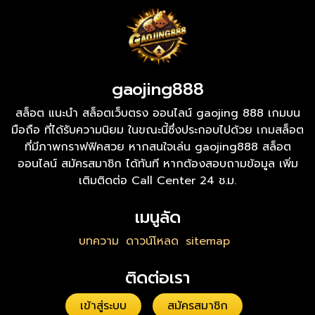
gaojing888
สล็อต แนะนำ สล็อตเว็บตรง ออนไลน์ gaojing 888 เกมบน
มือถือ ที่ได้รับความนิยม ในขณะนี้ซึ่งประกอบไปด้วย เกมสล็อต
ที่มีภาพกราฟฟิคสวย หากสนใจเล่น gaojing888 สล็อต
ออนไลน์ สมัครสมาชิก ได้ทันที หากต้องสอบถามข้อมูล เพิ่ม
เติมติดต่อ Call Center 24 ช.ม.
เมนูลัด
บทความ
ดาวน์โหลด
sitemap
ติดต่อเรา
เข้าสู่ระบบ
สมัครสมาชิก