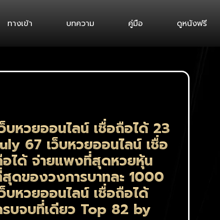
ทางเข้า
บทความ
คู่มือ
ดูหนังฟรี
เว็บหวยออนไลน์ เชื่อถือได้ 23
July 67 เว็บหวยออนไลน์ เชื่อ
ือได้ จ่ายแพงที่สุดหวยหุ้น
ที่สุดของวงการบาทละ 1000
ว็บหวยออนไลน์ เชื่อถือได้
ครบจบที่เดียว Top 82 by