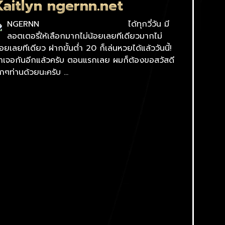
Kaitlyn ngernn.net
NGERNN
เว็บหวยออนไลน์จ่ายจริง
ได้ทุกวี่วัน มี
ลอตเตอรี่ให้เลือกมากไม่น้อยเลยทีเดียวมากไม่
้อยเลยทีเดียว ฝากขั้นต่ำ 20 ก็เล่นหวยได้แล้ววันนี้!
าเจอกันอีกแล้วครับ ตอนแรกเลย ผมก็ต้องขอสวัสดี
ุกๆท่านด้วยนะครับ …